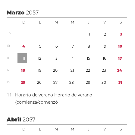
Marzo
2057
D
L
M
M
J
V
S
9
1
2
3
1
0
4
5
6
7
8
9
1
0
1
1
1
1
1
2
1
3
1
4
1
5
1
6
1
7
1
2
1
8
1
9
2
0
2
1
2
2
2
3
2
4
1
3
2
5
2
6
2
7
2
8
2
9
3
0
3
1
1
1
Horario de verano
Horario de verano
{comienza/comenzó
Abril
2057
D
L
M
M
J
V
S