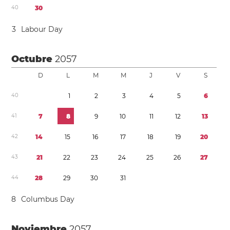
4
0
3
0
3
Labour Day
Octubre
2057
D
L
M
M
J
V
S
4
0
1
2
3
4
5
6
4
1
7
8
9
1
0
1
1
1
2
1
3
4
2
1
4
1
5
1
6
1
7
1
8
1
9
2
0
4
3
2
1
2
2
2
3
2
4
2
5
2
6
2
7
4
4
2
8
2
9
3
0
3
1
8
Columbus Day
Noviembre
2057