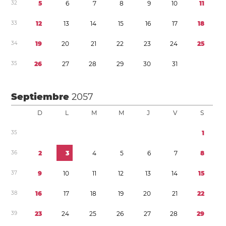
3
2
5
6
7
8
9
1
0
1
1
3
3
1
2
1
3
1
4
1
5
1
6
1
7
1
8
3
4
1
9
2
0
2
1
2
2
2
3
2
4
2
5
3
5
2
6
2
7
2
8
2
9
3
0
3
1
Septiembre
2057
D
L
M
M
J
V
S
3
5
1
3
6
2
3
4
5
6
7
8
3
7
9
1
0
1
1
1
2
1
3
1
4
1
5
3
8
1
6
1
7
1
8
1
9
2
0
2
1
2
2
3
9
2
3
2
4
2
5
2
6
2
7
2
8
2
9