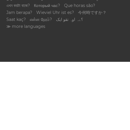
এখন কয়টা বাজে?
Который час?
Que horas são?
Jam berapa?
Wieviel Uhr ist es?
今何時ですか？
Saat kaç?
என்ன நேரம்?
؟ےہ اوہ تقو ایک
≫ more languages