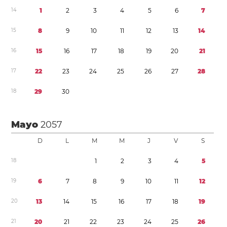
1
4
1
2
3
4
5
6
7
1
5
8
9
1
0
1
1
1
2
1
3
1
4
1
6
1
5
1
6
1
7
1
8
1
9
2
0
2
1
1
7
2
2
2
3
2
4
2
5
2
6
2
7
2
8
1
8
2
9
3
0
Mayo
2057
D
L
M
M
J
V
S
1
8
1
2
3
4
5
1
9
6
7
8
9
1
0
1
1
1
2
2
0
1
3
1
4
1
5
1
6
1
7
1
8
1
9
2
1
2
0
2
1
2
2
2
3
2
4
2
5
2
6