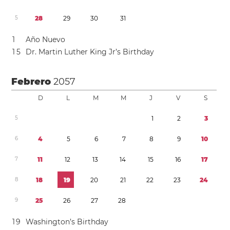
5
2
8
2
9
3
0
3
1
1
Año Nuevo
1
5
Dr. Martin Luther King Jr’s Birthday
Febrero
2057
D
L
M
M
J
V
S
5
1
2
3
6
4
5
6
7
8
9
1
0
7
1
1
1
2
1
3
1
4
1
5
1
6
1
7
8
1
8
1
9
2
0
2
1
2
2
2
3
2
4
9
2
5
2
6
2
7
2
8
1
9
Washington’s Birthday