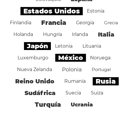
Estados Unidos
Estonia
Francia
Finlandia
Georgia
Grecia
Italia
Holanda
Hungría
Irlanda
Japón
Letonia
Lituania
México
Luxemburgo
Noruega
Polonia
Nueva Zelanda
Portugal
Rusia
Reino Unido
Rumanía
Sudáfrica
Suecia
Suiza
Turquía
Ucrania