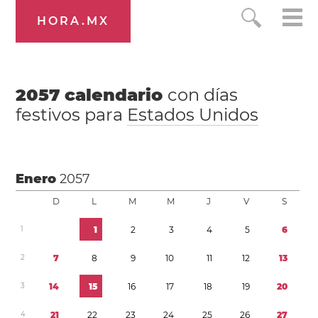
HORA.MX
2057
calendario
con días
festivos para
Estados Unidos
Enero
2057
D
L
M
M
J
V
S
1
1
2
3
4
5
6
2
7
8
9
1
0
1
1
1
2
1
3
3
1
4
1
5
1
6
1
7
1
8
1
9
2
0
4
2
1
2
2
2
3
2
4
2
5
2
6
2
7