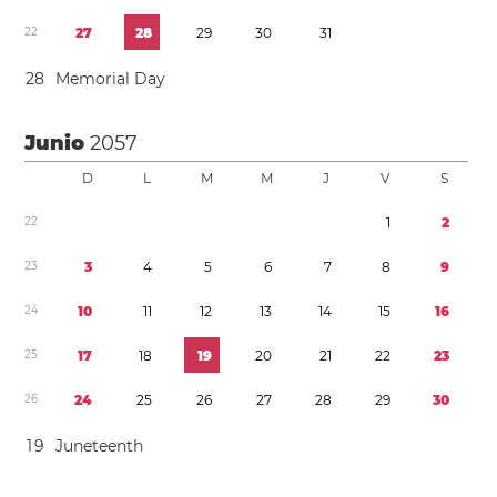
2
2
2
7
2
8
2
9
3
0
3
1
2
8
Memorial Day
Junio
2057
D
L
M
M
J
V
S
2
2
1
2
2
3
3
4
5
6
7
8
9
2
4
1
0
1
1
1
2
1
3
1
4
1
5
1
6
2
5
1
7
1
8
1
9
2
0
2
1
2
2
2
3
2
6
2
4
2
5
2
6
2
7
2
8
2
9
3
0
1
9
Juneteenth