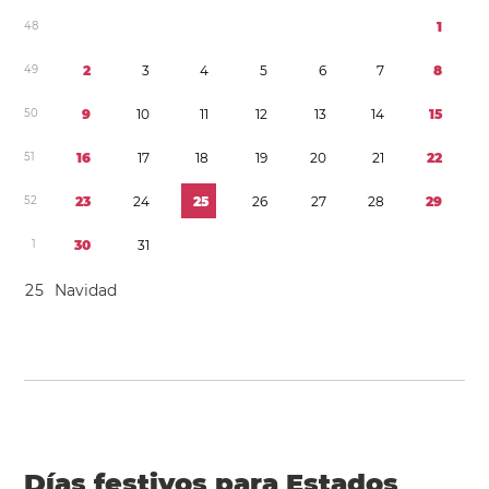
4
8
1
4
9
2
3
4
5
6
7
8
5
0
9
1
0
1
1
1
2
1
3
1
4
1
5
5
1
1
6
1
7
1
8
1
9
2
0
2
1
2
2
5
2
2
3
2
4
2
5
2
6
2
7
2
8
2
9
1
3
0
3
1
2
5
Navidad
Días festivos para Estados