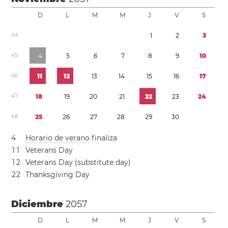
D
L
M
M
J
V
S
4
4
1
2
3
4
5
4
5
6
7
8
9
1
0
4
6
1
1
1
2
1
3
1
4
1
5
1
6
1
7
4
7
1
8
1
9
2
0
2
1
2
2
2
3
2
4
4
8
2
5
2
6
2
7
2
8
2
9
3
0
4
Horario de verano
finaliza
1
1
Veterans Day
1
2
Veterans Day (substitute day)
2
2
Thanksgiving Day
Diciembre
2057
D
L
M
M
J
V
S