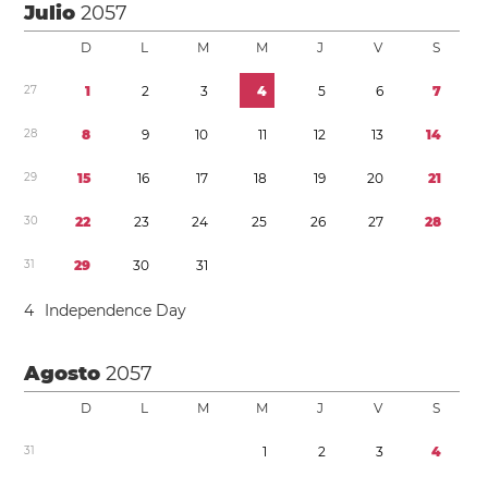
Julio
2057
D
L
M
M
J
V
S
2
7
1
2
3
4
5
6
7
2
8
8
9
1
0
1
1
1
2
1
3
1
4
2
9
1
5
1
6
1
7
1
8
1
9
2
0
2
1
3
0
2
2
2
3
2
4
2
5
2
6
2
7
2
8
3
1
2
9
3
0
3
1
4
Independence Day
Agosto
2057
D
L
M
M
J
V
S
3
1
1
2
3
4