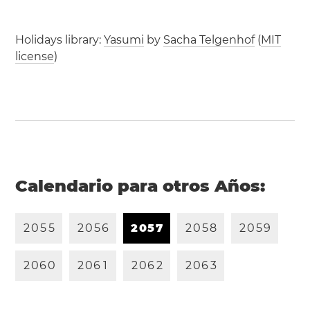
Holidays library:
Yasumi
by
Sacha Telgenhof
(
MIT
license
)
Calendario para otros Años:
2
0
5
5
2
0
5
6
2
0
5
7
2
0
5
8
2
0
5
9
2
0
6
0
2
0
6
1
2
0
6
2
2
0
6
3