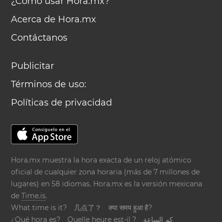
¿Cómo usar Hora.mx?
Acerca de Hora.mx
Contáctanos
Publicitar
Términos de uso:
Políticas de privacidad
Hora.mx muestra la hora exacta de un reloj atómico
oficial de cualquier zona horaria (más de 7 millones de
lugares) en 58 idiomas. Hora.mx es la versión mexicana
de
Time.is
.
What time is it?
几点了？
क्या समय हुआ है?
¿Qué hora es?
Quelle heure est-il ?
كم الساعة