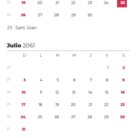
2
5
1
9
2
0
2
1
2
2
2
3
2
4
2
5
2
6
2
6
2
7
2
8
2
9
3
0
2
5
Sant Joan
Julio
2061
D
L
M
M
J
V
S
2
6
1
2
2
7
3
4
5
6
7
8
9
2
8
1
0
1
1
1
2
1
3
1
4
1
5
1
6
2
9
1
7
1
8
1
9
2
0
2
1
2
2
2
3
3
0
2
4
2
5
2
6
2
7
2
8
2
9
3
0
3
1
3
1