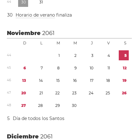
4
4
3
0
3
1
3
0
Horario de verano
finaliza
Noviembre
2061
D
L
M
M
J
V
S
4
4
1
2
3
4
5
4
5
6
7
8
9
1
0
1
1
1
2
4
6
1
3
1
4
1
5
1
6
1
7
1
8
1
9
4
7
2
0
2
1
2
2
2
3
2
4
2
5
2
6
4
8
2
7
2
8
2
9
3
0
5
Día de todos los Santos
Diciembre
2061