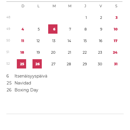
D
L
M
M
J
V
S
4
8
1
2
3
4
9
4
5
6
7
8
9
1
0
5
0
1
1
1
2
1
3
1
4
1
5
1
6
1
7
5
1
1
8
1
9
2
0
2
1
2
2
2
3
2
4
5
2
2
5
2
6
2
7
2
8
2
9
3
0
3
1
6
Itsenäisyyspäivä
2
5
Navidad
2
6
Boxing Day