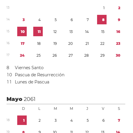
1
3
1
2
1
4
3
4
5
6
7
8
9
1
5
1
0
1
1
1
2
1
3
1
4
1
5
1
6
1
6
1
7
1
8
1
9
2
0
2
1
2
2
2
3
1
7
2
4
2
5
2
6
2
7
2
8
2
9
3
0
8
Viernes Santo
1
0
Pascua de Resurrección
1
1
Lunes de Pascua
Mayo
2061
D
L
M
M
J
V
S
1
8
1
2
3
4
5
6
7
1
9
8
9
1
0
1
1
1
2
1
3
1
4