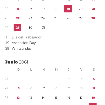
2
0
1
5
1
6
1
7
1
8
1
9
2
0
2
1
2
1
2
2
2
3
2
4
2
5
2
6
2
7
2
8
2
2
2
9
3
0
3
1
1
Día del Trabajador
1
9
Ascension Day
2
9
Whitsunday
Junio
2061
D
L
M
M
J
V
S
2
2
1
2
3
4
2
3
5
6
7
8
9
1
0
1
1
2
4
1
2
1
3
1
4
1
5
1
6
1
7
1
8