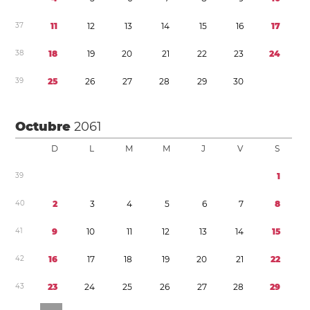
3
7
1
1
1
2
1
3
1
4
1
5
1
6
1
7
3
8
1
8
1
9
2
0
2
1
2
2
2
3
2
4
3
9
2
5
2
6
2
7
2
8
2
9
3
0
Octubre
2061
D
L
M
M
J
V
S
3
9
1
4
0
2
3
4
5
6
7
8
4
1
9
1
0
1
1
1
2
1
3
1
4
1
5
4
2
1
6
1
7
1
8
1
9
2
0
2
1
2
2
4
3
2
3
2
4
2
5
2
6
2
7
2
8
2
9