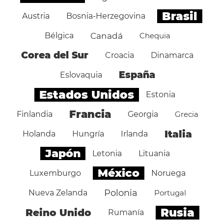
Brasil
Austria
Bosnia-Herzegovina
Bélgica
Canadá
Chequia
Corea del Sur
Croacia
Dinamarca
España
Eslovaquia
Estados Unidos
Estonia
Francia
Finlandia
Georgia
Grecia
Italia
Holanda
Hungría
Irlanda
Japón
Letonia
Lituania
México
Luxemburgo
Noruega
Polonia
Nueva Zelanda
Portugal
Rusia
Reino Unido
Rumanía