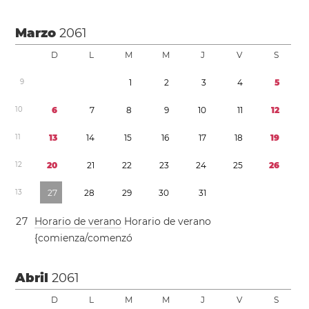
Marzo
2061
D
L
M
M
J
V
S
9
1
2
3
4
5
1
0
6
7
8
9
1
0
1
1
1
2
1
1
1
3
1
4
1
5
1
6
1
7
1
8
1
9
1
2
2
0
2
1
2
2
2
3
2
4
2
5
2
6
1
3
2
7
2
8
2
9
3
0
3
1
2
7
Horario de verano
Horario de verano
{comienza/comenzó
Abril
2061
D
L
M
M
J
V
S