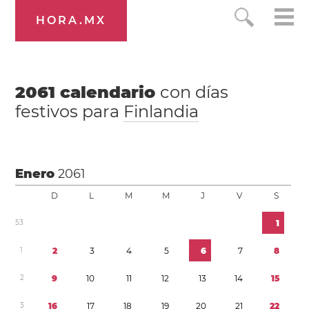
HORA.MX
2061
calendario
con días
festivos para
Finlandia
Enero
2061
D
L
M
M
J
V
S
5
3
1
1
2
3
4
5
6
7
8
2
9
1
0
1
1
1
2
1
3
1
4
1
5
3
1
6
1
7
1
8
1
9
2
0
2
1
2
2