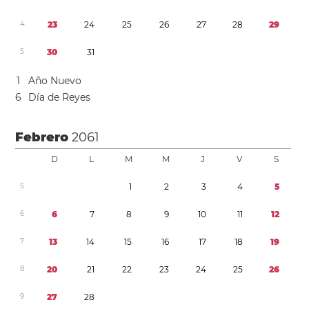
4
2
3
2
4
2
5
2
6
2
7
2
8
2
9
5
3
0
3
1
1
Año Nuevo
6
Día de Reyes
Febrero
2061
D
L
M
M
J
V
S
5
1
2
3
4
5
6
6
7
8
9
1
0
1
1
1
2
7
1
3
1
4
1
5
1
6
1
7
1
8
1
9
8
2
0
2
1
2
2
2
3
2
4
2
5
2
6
9
2
7
2
8