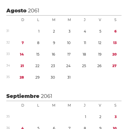
Agosto
2061
D
L
M
M
J
V
S
3
1
1
2
3
4
5
6
3
2
7
8
9
1
0
1
1
1
2
1
3
3
3
1
4
1
5
1
6
1
7
1
8
1
9
2
0
3
4
2
1
2
2
2
3
2
4
2
5
2
6
2
7
3
5
2
8
2
9
3
0
3
1
Septiembre
2061
D
L
M
M
J
V
S
3
5
1
2
3
3
6
4
5
6
7
8
9
1
0