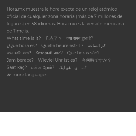
Hora.mx muestra la hora exacta de un reloj atómico
oficial de cualquier zona horaria (más de 7 millones de
lugares) en 58 idiomas. Hora.mx es la versión mexicana
de
Time.is
.
What time is it?
几点了？
क्या समय हुआ है?
¿Qué hora es?
Quelle heure est-il ?
كم الساعة
এখন কয়টা বাজে?
Который час?
Que horas são?
Jam berapa?
Wieviel Uhr ist es?
今何時ですか？
Saat kaç?
என்ன நேரம்?
؟ےہ اوہ تقو ایک
≫ more languages