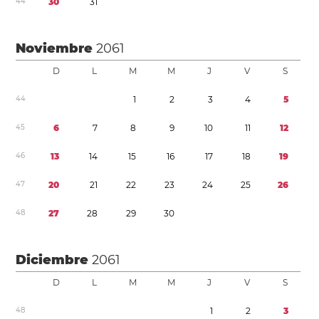
4
4
3
0
3
1
Noviembre
2061
D
L
M
M
J
V
S
4
4
1
2
3
4
5
4
5
6
7
8
9
1
0
1
1
1
2
4
6
1
3
1
4
1
5
1
6
1
7
1
8
1
9
4
7
2
0
2
1
2
2
2
3
2
4
2
5
2
6
4
8
2
7
2
8
2
9
3
0
Diciembre
2061
D
L
M
M
J
V
S
4
8
1
2
3