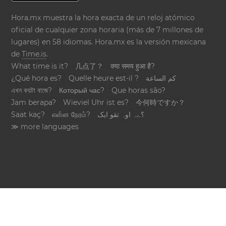
Hora.mx muestra la hora exacta de un reloj atómico
oficial de cualquier zona horaria (más de 7 millones de
lugares) en 58 idiomas. Hora.mx es la versión mexicana
de
Time.is
.
What time is it?
几点了？
क्या समय हुआ है?
¿Qué hora es?
Quelle heure est-il ?
كم الساعة
এখন কয়টা বাজে?
Который час?
Que horas são?
Jam berapa?
Wieviel Uhr ist es?
今何時ですか？
Saat kaç?
என்ன நேரம்?
؟ےہ اوہ تقو ایک
≫ more languages