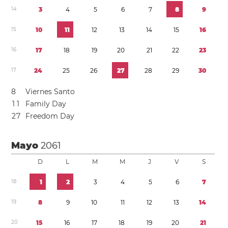
1
4
3
4
5
6
7
8
9
1
5
1
0
1
1
1
2
1
3
1
4
1
5
1
6
1
6
1
7
1
8
1
9
2
0
2
1
2
2
2
3
1
7
2
4
2
5
2
6
2
7
2
8
2
9
3
0
8
Viernes Santo
1
1
Family Day
2
7
Freedom Day
Mayo
2061
D
L
M
M
J
V
S
1
8
1
2
3
4
5
6
7
1
9
8
9
1
0
1
1
1
2
1
3
1
4
2
0
1
5
1
6
1
7
1
8
1
9
2
0
2
1