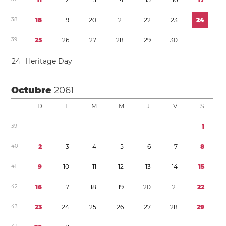
3
8
1
8
1
9
2
0
2
1
2
2
2
3
2
4
3
9
2
5
2
6
2
7
2
8
2
9
3
0
2
4
Heritage Day
Octubre
2061
D
L
M
M
J
V
S
3
9
1
4
0
2
3
4
5
6
7
8
4
1
9
1
0
1
1
1
2
1
3
1
4
1
5
4
2
1
6
1
7
1
8
1
9
2
0
2
1
2
2
4
3
2
3
2
4
2
5
2
6
2
7
2
8
2
9