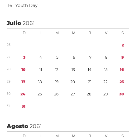
1
6
Youth Day
Julio
2061
D
L
M
M
J
V
S
2
6
1
2
2
7
3
4
5
6
7
8
9
2
8
1
0
1
1
1
2
1
3
1
4
1
5
1
6
2
9
1
7
1
8
1
9
2
0
2
1
2
2
2
3
3
0
2
4
2
5
2
6
2
7
2
8
2
9
3
0
3
1
3
1
Agosto
2061
D
L
M
M
J
V
S