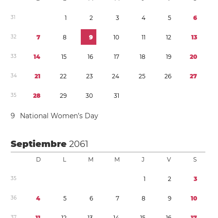
3
1
1
2
3
4
5
6
3
2
7
8
9
1
0
1
1
1
2
1
3
3
3
1
4
1
5
1
6
1
7
1
8
1
9
2
0
3
4
2
1
2
2
2
3
2
4
2
5
2
6
2
7
3
5
2
8
2
9
3
0
3
1
9
National Women’s Day
Septiembre
2061
D
L
M
M
J
V
S
3
5
1
2
3
3
6
4
5
6
7
8
9
1
0
3
7
1
1
1
2
1
3
1
4
1
5
1
6
1
7