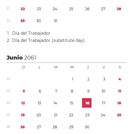
2
1
2
2
2
3
2
4
2
5
2
6
2
7
2
8
2
2
2
9
3
0
3
1
1
Día del Trabajador
2
Día del Trabajador (substitute day)
Junio
2061
D
L
M
M
J
V
S
2
2
1
2
3
4
2
3
5
6
7
8
9
1
0
1
1
2
4
1
2
1
3
1
4
1
5
1
6
1
7
1
8
2
5
1
9
2
0
2
1
2
2
2
3
2
4
2
5
2
6
2
6
2
7
2
8
2
9
3
0