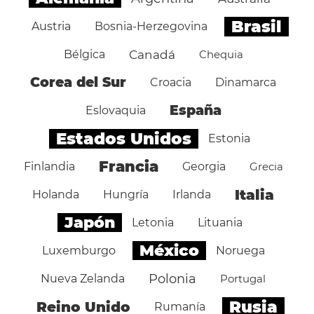
Brasil
Austria
Bosnia-Herzegovina
Bélgica
Canadá
Chequia
Corea del Sur
Croacia
Dinamarca
España
Eslovaquia
Estados Unidos
Estonia
Francia
Finlandia
Georgia
Grecia
Italia
Holanda
Hungría
Irlanda
Japón
Letonia
Lituania
México
Luxemburgo
Noruega
Polonia
Nueva Zelanda
Portugal
Rusia
Reino Unido
Rumanía