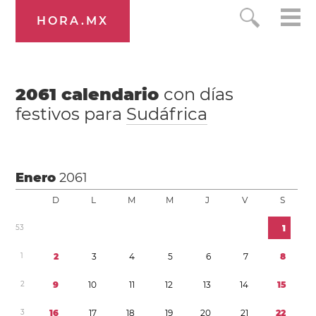
HORA.MX
2061
calendario
con días
festivos para
Sudáfrica
Enero
2061
D
L
M
M
J
V
S
5
3
1
1
2
3
4
5
6
7
8
2
9
1
0
1
1
1
2
1
3
1
4
1
5
3
1
6
1
7
1
8
1
9
2
0
2
1
2
2