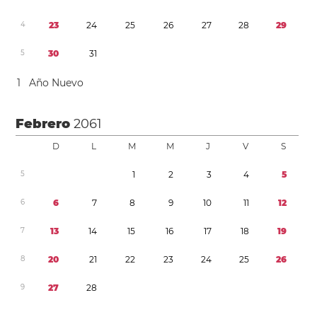
4
2
3
2
4
2
5
2
6
2
7
2
8
2
9
5
3
0
3
1
1
Año Nuevo
Febrero
2061
D
L
M
M
J
V
S
5
1
2
3
4
5
6
6
7
8
9
1
0
1
1
1
2
7
1
3
1
4
1
5
1
6
1
7
1
8
1
9
8
2
0
2
1
2
2
2
3
2
4
2
5
2
6
9
2
7
2
8