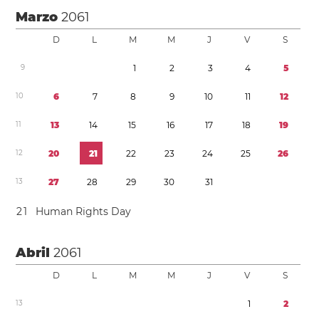
Marzo
2061
D
L
M
M
J
V
S
9
1
2
3
4
5
1
0
6
7
8
9
1
0
1
1
1
2
1
1
1
3
1
4
1
5
1
6
1
7
1
8
1
9
1
2
2
0
2
1
2
2
2
3
2
4
2
5
2
6
1
3
2
7
2
8
2
9
3
0
3
1
2
1
Human Rights Day
Abril
2061
D
L
M
M
J
V
S
1
3
1
2