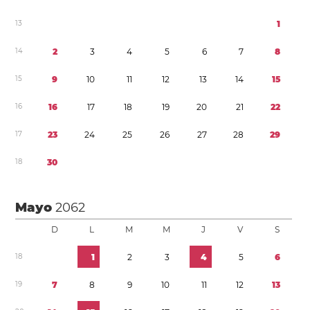
1
3
1
1
4
2
3
4
5
6
7
8
1
5
9
1
0
1
1
1
2
1
3
1
4
1
5
1
6
1
6
1
7
1
8
1
9
2
0
2
1
2
2
1
7
2
3
2
4
2
5
2
6
2
7
2
8
2
9
1
8
3
0
Mayo
2062
D
L
M
M
J
V
S
1
8
1
2
3
4
5
6
1
9
7
8
9
1
0
1
1
1
2
1
3