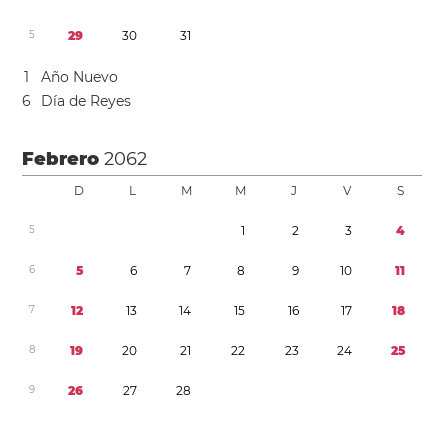
5
2
9
3
0
3
1
1
Año Nuevo
6
Día de Reyes
Febrero
2062
D
L
M
M
J
V
S
5
1
2
3
4
6
5
6
7
8
9
1
0
1
1
7
1
2
1
3
1
4
1
5
1
6
1
7
1
8
8
1
9
2
0
2
1
2
2
2
3
2
4
2
5
9
2
6
2
7
2
8