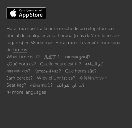
Hora.mx muestra la hora exacta de un reloj atómico
oficial de cualquier zona horaria (más de 7 millones de
lugares) en 58 idiomas. Hora.mx es la versión mexicana
de
Time.is
.
What time is it?
几点了？
क्या समय हुआ है?
¿Qué hora es?
Quelle heure est-il ?
كم الساعة
এখন কয়টা বাজে?
Который час?
Que horas são?
Jam berapa?
Wieviel Uhr ist es?
今何時ですか？
Saat kaç?
என்ன நேரம்?
؟ےہ اوہ تقو ایک
≫ more languages