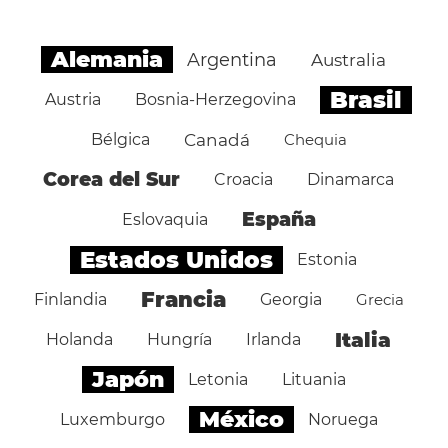
Alemania
Argentina
Australia
Brasil
Austria
Bosnia-Herzegovina
Bélgica
Canadá
Chequia
Corea del Sur
Croacia
Dinamarca
España
Eslovaquia
Estados Unidos
Estonia
Francia
Finlandia
Georgia
Grecia
Italia
Holanda
Hungría
Irlanda
Japón
Letonia
Lituania
México
Luxemburgo
Noruega