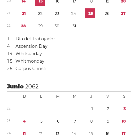
2
0
1
4
1
5
1
6
1
7
1
8
1
9
2
0
2
1
2
1
2
2
2
3
2
4
2
5
2
6
2
7
2
2
2
8
2
9
3
0
3
1
1
Día del Trabajador
4
Ascension Day
1
4
Whitsunday
1
5
Whitmonday
2
5
Corpus Christi
Junio
2062
D
L
M
M
J
V
S
2
2
1
2
3
2
3
4
5
6
7
8
9
1
0
2
4
1
1
1
2
1
3
1
4
1
5
1
6
1
7