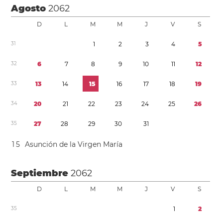
Agosto
2062
D
L
M
M
J
V
S
3
1
1
2
3
4
5
3
2
6
7
8
9
1
0
1
1
1
2
3
3
1
3
1
4
1
5
1
6
1
7
1
8
1
9
3
4
2
0
2
1
2
2
2
3
2
4
2
5
2
6
3
5
2
7
2
8
2
9
3
0
3
1
1
5
Asunción de la Virgen María
Septiembre
2062
D
L
M
M
J
V
S
3
5
1
2