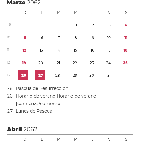
Marzo
2062
D
L
M
M
J
V
S
9
1
2
3
4
1
0
5
6
7
8
9
1
0
1
1
1
1
1
2
1
3
1
4
1
5
1
6
1
7
1
8
1
2
1
9
2
0
2
1
2
2
2
3
2
4
2
5
1
3
2
6
2
7
2
8
2
9
3
0
3
1
2
6
Pascua de Resurrección
2
6
Horario de verano
Horario de verano
{comienza/comenzó
2
7
Lunes de Pascua
Abril
2062
D
L
M
M
J
V
S