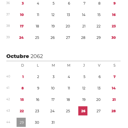
3
6
3
4
5
6
7
8
9
3
7
1
0
1
1
1
2
1
3
1
4
1
5
1
6
3
8
1
7
1
8
1
9
2
0
2
1
2
2
2
3
3
9
2
4
2
5
2
6
2
7
2
8
2
9
3
0
Octubre
2062
D
L
M
M
J
V
S
4
0
1
2
3
4
5
6
7
4
1
8
9
1
0
1
1
1
2
1
3
1
4
4
2
1
5
1
6
1
7
1
8
1
9
2
0
2
1
4
3
2
2
2
3
2
4
2
5
2
6
2
7
2
8
4
4
2
9
3
0
3
1