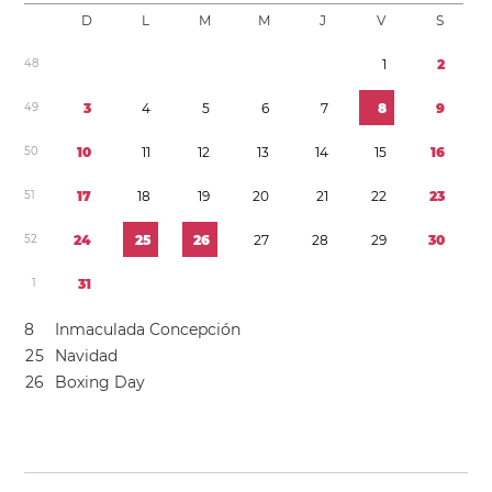
D
L
M
M
J
V
S
4
8
1
2
4
9
3
4
5
6
7
8
9
5
0
1
0
1
1
1
2
1
3
1
4
1
5
1
6
5
1
1
7
1
8
1
9
2
0
2
1
2
2
2
3
5
2
2
4
2
5
2
6
2
7
2
8
2
9
3
0
1
3
1
8
Inmaculada Concepción
2
5
Navidad
2
6
Boxing Day