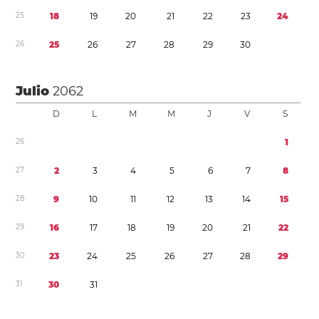
2
5
1
8
1
9
2
0
2
1
2
2
2
3
2
4
2
6
2
5
2
6
2
7
2
8
2
9
3
0
Julio
2062
D
L
M
M
J
V
S
2
6
1
2
7
2
3
4
5
6
7
8
2
8
9
1
0
1
1
1
2
1
3
1
4
1
5
2
9
1
6
1
7
1
8
1
9
2
0
2
1
2
2
3
0
2
3
2
4
2
5
2
6
2
7
2
8
2
9
3
1
3
0
3
1