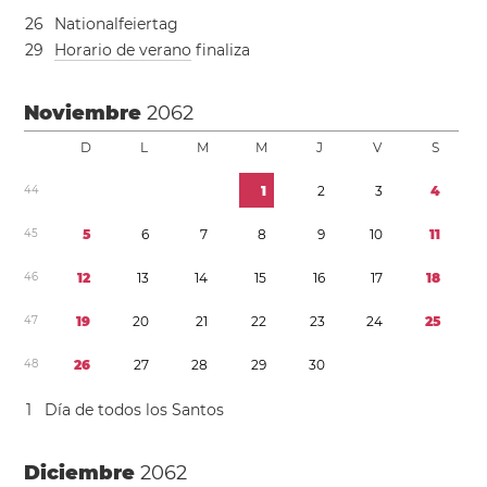
2
6
Nationalfeiertag
2
9
Horario de verano
finaliza
Noviembre
2062
D
L
M
M
J
V
S
4
4
1
2
3
4
4
5
5
6
7
8
9
1
0
1
1
4
6
1
2
1
3
1
4
1
5
1
6
1
7
1
8
4
7
1
9
2
0
2
1
2
2
2
3
2
4
2
5
4
8
2
6
2
7
2
8
2
9
3
0
1
Día de todos los Santos
Diciembre
2062