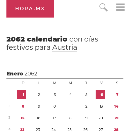
HORA.MX
2062
calendario
con días
festivos para
Austria
Enero
2062
D
L
M
M
J
V
S
1
1
2
3
4
5
6
7
2
8
9
1
0
1
1
1
2
1
3
1
4
3
1
5
1
6
1
7
1
8
1
9
2
0
2
1
4
2
2
2
3
2
4
2
5
2
6
2
7
2
8