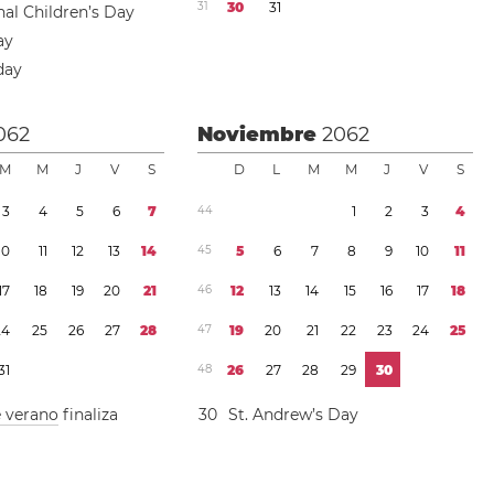
3
1
3
0
3
1
nal Children’s Day
ay
day
062
Noviembre
2062
M
M
J
V
S
D
L
M
M
J
V
S
3
4
5
6
7
4
4
1
2
3
4
1
0
1
1
1
2
1
3
1
4
4
5
5
6
7
8
9
1
0
1
1
1
7
1
8
1
9
2
0
2
1
4
6
1
2
1
3
1
4
1
5
1
6
1
7
1
8
2
4
2
5
2
6
2
7
2
8
4
7
1
9
2
0
2
1
2
2
2
3
2
4
2
5
3
1
4
8
2
6
2
7
2
8
2
9
3
0
e verano
finaliza
3
0
St. Andrew’s Day