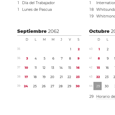
1
Día del Trabajador
1
Internatio
1
Lunes de Pascua
1
8
Whitsund
1
9
Whitmon
Septiembre
2062
Octubre
2
D
L
M
M
J
V
S
D
L
3
5
1
2
4
0
1
2
3
6
3
4
5
6
7
8
9
4
1
8
9
3
7
1
0
1
1
1
2
1
3
1
4
1
5
1
6
4
2
1
5
1
6
3
8
1
7
1
8
1
9
2
0
2
1
2
2
2
3
4
3
2
2
2
3
3
9
2
4
2
5
2
6
2
7
2
8
2
9
3
0
4
4
2
9
3
0
2
9
Horario d