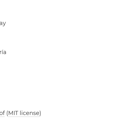
Day
ría
of
(
MIT license
)