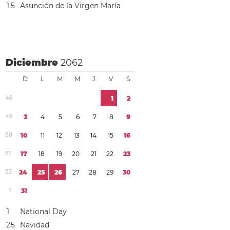
1
5
Asunción de la Virgen María
Diciembre
2062
D
L
M
M
J
V
S
4
8
1
2
4
9
3
4
5
6
7
8
9
5
0
1
0
1
1
1
2
1
3
1
4
1
5
1
6
5
1
1
7
1
8
1
9
2
0
2
1
2
2
2
3
5
2
2
4
2
5
2
6
2
7
2
8
2
9
3
0
1
3
1
1
National Day
2
5
Navidad