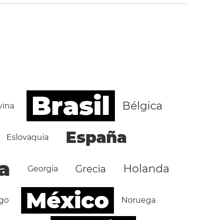
Brasil
Bélgica
vina
España
Eslovaquia
a
Holanda
Grecia
Georgia
México
go
Noruega