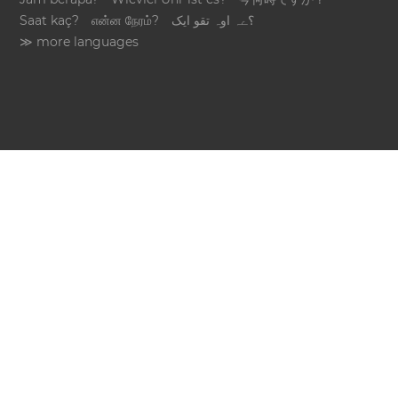
Saat kaç?
என்ன நேரம்?
؟ےہ اوہ تقو ایک
≫ more languages