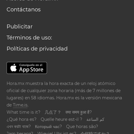
Contáctanos
Publicitar
Términos de uso:
Políticas de privacidad
Hora.mx muestra la hora exacta de un reloj atómico
oficial de cualquier zona horaria (más de 7 millones de
lugares) en 58 idiomas. Hora.mx es la versión mexicana
de
Time.is
.
What time is it?
几点了？
क्या समय हुआ है?
¿Qué hora es?
Quelle heure est-il ?
كم الساعة
এখন কয়টা বাজে?
Который час?
Que horas são?
Jam berapa?
Wieviel Uhr ist es?
今何時ですか？