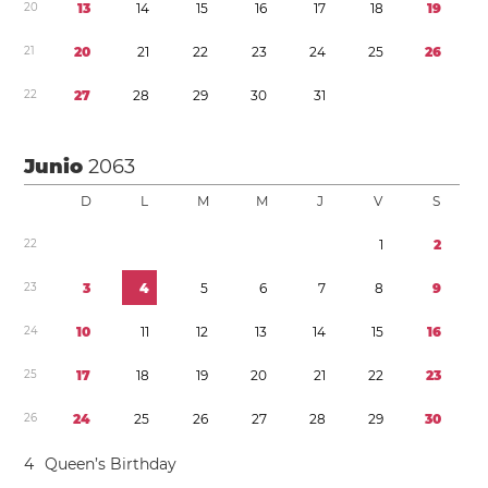
2
0
1
3
1
4
1
5
1
6
1
7
1
8
1
9
2
1
2
0
2
1
2
2
2
3
2
4
2
5
2
6
2
2
2
7
2
8
2
9
3
0
3
1
Junio
2063
D
L
M
M
J
V
S
2
2
1
2
2
3
3
4
5
6
7
8
9
2
4
1
0
1
1
1
2
1
3
1
4
1
5
1
6
2
5
1
7
1
8
1
9
2
0
2
1
2
2
2
3
2
6
2
4
2
5
2
6
2
7
2
8
2
9
3
0
4
Queen’s Birthday