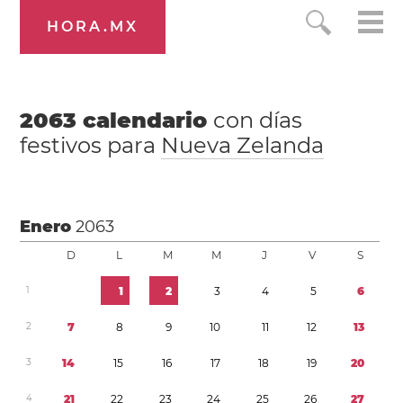
HORA.MX
2063
calendario
con días
festivos para
Nueva Zelanda
Enero
2063
D
L
M
M
J
V
S
1
1
2
3
4
5
6
2
7
8
9
1
0
1
1
1
2
1
3
3
1
4
1
5
1
6
1
7
1
8
1
9
2
0
4
2
1
2
2
2
3
2
4
2
5
2
6
2
7