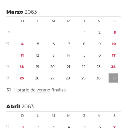
Marzo
2063
D
L
M
M
J
V
S
9
1
2
3
1
0
4
5
6
7
8
9
1
0
1
1
1
1
1
2
1
3
1
4
1
5
1
6
1
7
1
2
1
8
1
9
2
0
2
1
2
2
2
3
2
4
1
3
2
5
2
6
2
7
2
8
2
9
3
0
3
1
3
1
Horario de verano
finaliza
Abril
2063
D
L
M
M
J
V
S
1
4
1
2
3
4
5
6
7