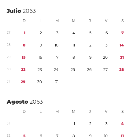
Julio
2063
D
L
M
M
J
V
S
2
7
1
2
3
4
5
6
7
2
8
8
9
1
0
1
1
1
2
1
3
1
4
2
9
1
5
1
6
1
7
1
8
1
9
2
0
2
1
3
0
2
2
2
3
2
4
2
5
2
6
2
7
2
8
3
1
2
9
3
0
3
1
Agosto
2063
D
L
M
M
J
V
S
3
1
1
2
3
4
3
2
5
6
7
8
9
1
0
1
1