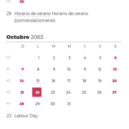
4
0
3
0
2
9
Horario de verano
Horario de verano
{comienza/comenzó
Octubre
2063
D
L
M
M
J
V
S
4
0
1
2
3
4
5
6
4
1
7
8
9
1
0
1
1
1
2
1
3
4
2
1
4
1
5
1
6
1
7
1
8
1
9
2
0
4
3
2
1
2
2
2
3
2
4
2
5
2
6
2
7
4
4
2
8
2
9
3
0
3
1
2
2
Labour Day