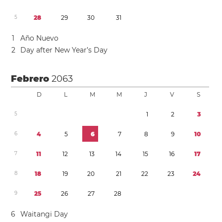
5
2
8
2
9
3
0
3
1
1
Año Nuevo
2
Day after New Year’s Day
Febrero
2063
D
L
M
M
J
V
S
5
1
2
3
6
4
5
6
7
8
9
1
0
7
1
1
1
2
1
3
1
4
1
5
1
6
1
7
8
1
8
1
9
2
0
2
1
2
2
2
3
2
4
9
2
5
2
6
2
7
2
8
6
Waitangi Day