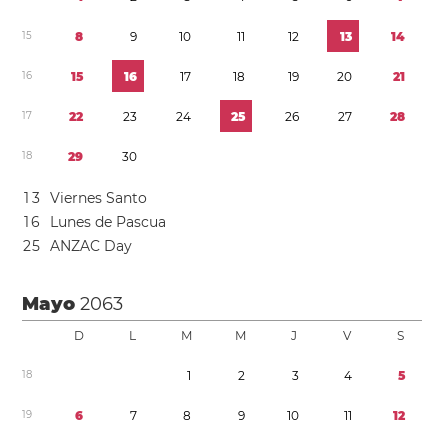
1
5
8
9
1
0
1
1
1
2
1
3
1
4
1
6
1
5
1
6
1
7
1
8
1
9
2
0
2
1
1
7
2
2
2
3
2
4
2
5
2
6
2
7
2
8
1
8
2
9
3
0
1
3
Viernes Santo
1
6
Lunes de Pascua
2
5
ANZAC Day
Mayo
2063
D
L
M
M
J
V
S
1
8
1
2
3
4
5
1
9
6
7
8
9
1
0
1
1
1
2