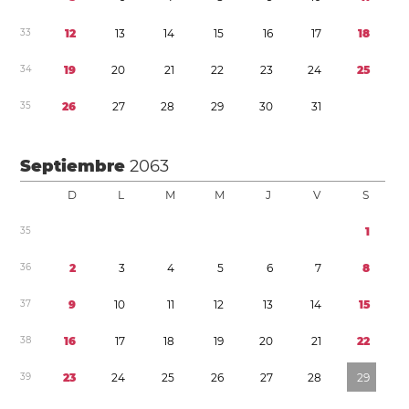
3
3
1
2
1
3
1
4
1
5
1
6
1
7
1
8
3
4
1
9
2
0
2
1
2
2
2
3
2
4
2
5
3
5
2
6
2
7
2
8
2
9
3
0
3
1
Septiembre
2063
D
L
M
M
J
V
S
3
5
1
3
6
2
3
4
5
6
7
8
3
7
9
1
0
1
1
1
2
1
3
1
4
1
5
3
8
1
6
1
7
1
8
1
9
2
0
2
1
2
2
3
9
2
3
2
4
2
5
2
6
2
7
2
8
2
9