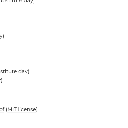
ubstitute day)
y)
stitute day)
)
of
(
MIT license
)