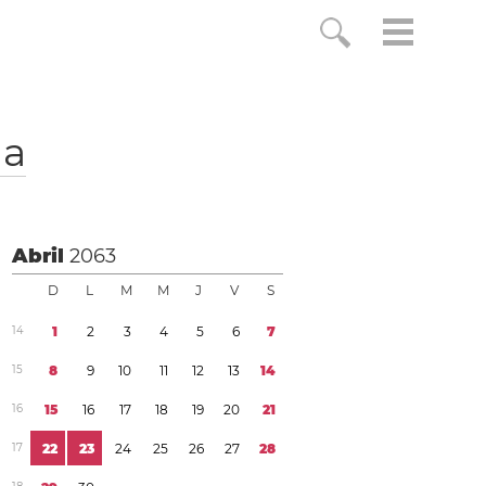
ia
Abril
2063
D
L
M
M
J
V
S
1
4
1
2
3
4
5
6
7
1
5
8
9
1
0
1
1
1
2
1
3
1
4
1
6
1
5
1
6
1
7
1
8
1
9
2
0
2
1
1
7
2
2
2
3
2
4
2
5
2
6
2
7
2
8