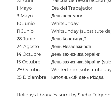
23 Abril
Pascua de Resurrección (s
1 Mayo
Día del Trabajador
9 Mayo
День перемоги
10 Junio
Whitsunday
11 Junio
Whitsunday (substitute da
28 Junio
День Конституції
24 Agosto
День Незалежності
14 Octubre
День захисника України
15 Octubre
День захисника України (sub
29 Octubre
Wintertime (substitute day
25 Diciembre
Католицький день Різдва
Holidays library:
Yasumi
by
Sacha Telgenh