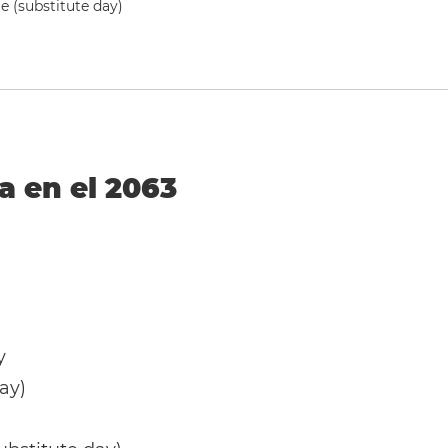
 (substitute day)
a en el 2063
y
ay)