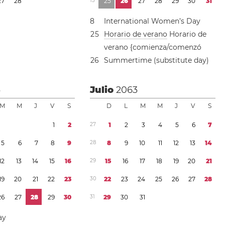
2
7
2
8
1
3
2
5
2
6
2
7
2
8
2
9
3
0
3
1
8
International Women’s Day
2
5
Horario de verano
Horario de
verano {comienza/comenzó
2
6
Summertime (substitute day)
3
Julio
2063
M
M
J
V
S
D
L
M
M
J
V
S
1
2
2
7
1
2
3
4
5
6
7
5
6
7
8
9
2
8
8
9
1
0
1
1
1
2
1
3
1
4
1
2
1
3
1
4
1
5
1
6
2
9
1
5
1
6
1
7
1
8
1
9
2
0
2
1
1
9
2
0
2
1
2
2
2
3
3
0
2
2
2
3
2
4
2
5
2
6
2
7
2
8
2
6
2
7
2
8
2
9
3
0
3
1
2
9
3
0
3
1
ay