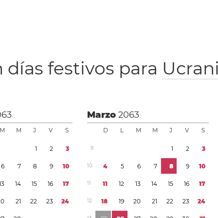
 días festivos para
Ucran
063
Marzo
2063
M
M
J
V
S
D
L
M
M
J
V
S
1
2
3
9
1
2
3
6
7
8
9
1
0
1
0
4
5
6
7
8
9
1
0
1
3
1
4
1
5
1
6
1
7
1
1
1
1
1
2
1
3
1
4
1
5
1
6
1
7
2
0
2
1
2
2
2
3
2
4
1
2
1
8
1
9
2
0
2
1
2
2
2
3
2
4