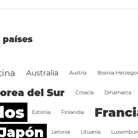
 países
tina
Australia
Austria
Bosnia-Herzego
orea del Sur
Croacia
Dinamarca
dos
Franci
Estonia
Finlandia
Japón
Letonia
Lituania
Luxembur