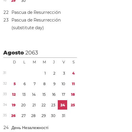
1
8
2
9
3
0
2
2
Pascua de Resurrección
2
3
Pascua de Resurrección
(substitute day)
Agosto
2063
D
L
M
M
J
V
S
3
1
1
2
3
4
3
2
5
6
7
8
9
1
0
1
1
3
3
1
2
1
3
1
4
1
5
1
6
1
7
1
8
3
4
1
9
2
0
2
1
2
2
2
3
2
4
2
5
3
5
2
6
2
7
2
8
2
9
3
0
3
1
2
4
День Незалежності