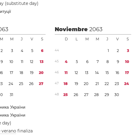
y (substitute day)
итуції
063
Noviembre
2063
M
M
J
V
S
D
L
M
M
J
V
S
2
3
4
5
6
4
4
1
2
3
9
1
0
1
1
1
2
1
3
4
5
4
5
6
7
8
9
1
0
1
6
1
7
1
8
1
9
2
0
4
6
1
1
1
2
1
3
1
4
1
5
1
6
1
7
2
3
2
4
2
5
2
6
2
7
4
7
1
8
1
9
2
0
2
1
2
2
2
3
2
4
3
0
3
1
4
8
2
5
2
6
2
7
2
8
2
9
3
0
ника України
ника України
e day)
e verano
finaliza