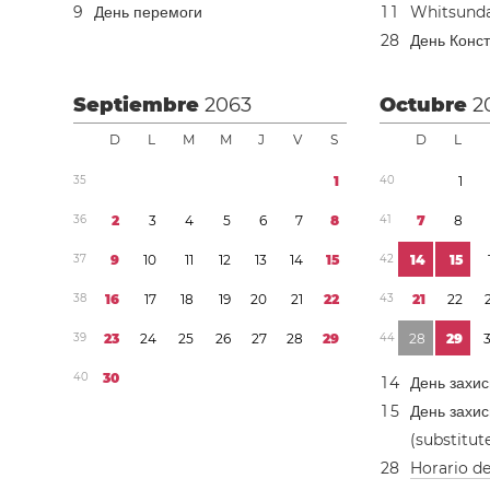
9
День перемоги
1
1
Whitsunda
2
8
День Конст
Septiembre
2063
Octubre
2
D
L
M
M
J
V
S
D
L
3
5
1
4
0
1
3
6
2
3
4
5
6
7
8
4
1
7
8
3
7
9
1
0
1
1
1
2
1
3
1
4
1
5
4
2
1
4
1
5
3
8
1
6
1
7
1
8
1
9
2
0
2
1
2
2
4
3
2
1
2
2
3
9
2
3
2
4
2
5
2
6
2
7
2
8
2
9
4
4
2
8
2
9
4
0
3
0
1
4
День захис
1
5
День захис
(substitut
2
8
Horario d