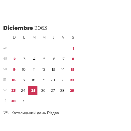
Diciembre
2063
D
L
M
M
J
V
S
4
8
1
4
9
2
3
4
5
6
7
8
5
0
9
1
0
1
1
1
2
1
3
1
4
1
5
5
1
1
6
1
7
1
8
1
9
2
0
2
1
2
2
5
2
2
3
2
4
2
5
2
6
2
7
2
8
2
9
1
3
0
3
1
2
5
Католицький день Різдва