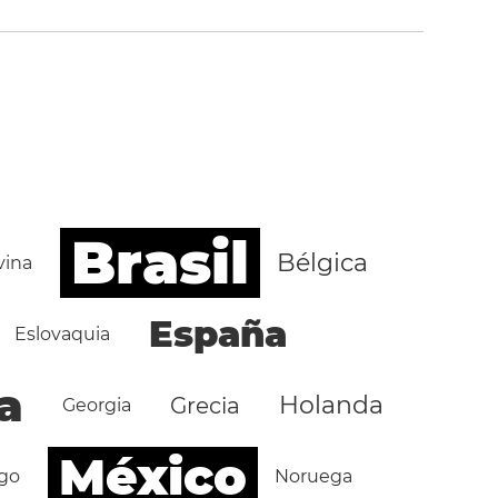
Brasil
Bélgica
vina
España
Eslovaquia
a
Holanda
Grecia
Georgia
México
go
Noruega