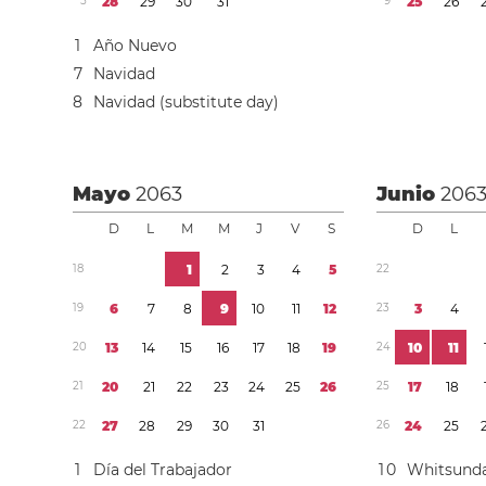
5
2
8
2
9
3
0
3
1
9
2
5
2
6
1
Año Nuevo
7
Navidad
8
Navidad (substitute day)
Mayo
2063
Junio
206
D
L
M
M
J
V
S
D
L
1
8
1
2
3
4
5
2
2
1
9
6
7
8
9
1
0
1
1
1
2
2
3
3
4
2
0
1
3
1
4
1
5
1
6
1
7
1
8
1
9
2
4
1
0
1
1
2
1
2
0
2
1
2
2
2
3
2
4
2
5
2
6
2
5
1
7
1
8
2
2
2
7
2
8
2
9
3
0
3
1
2
6
2
4
2
5
1
Día del Trabajador
1
0
Whitsund