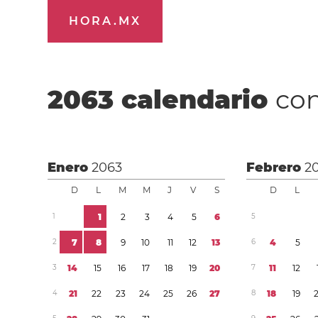
HORA.MX
2063
calendario
con
Enero
2063
Febrero
2
D
L
M
M
J
V
S
D
L
1
1
2
3
4
5
6
5
2
7
8
9
1
0
1
1
1
2
1
3
6
4
5
3
1
4
1
5
1
6
1
7
1
8
1
9
2
0
7
1
1
1
2
4
2
1
2
2
2
3
2
4
2
5
2
6
2
7
8
1
8
1
9