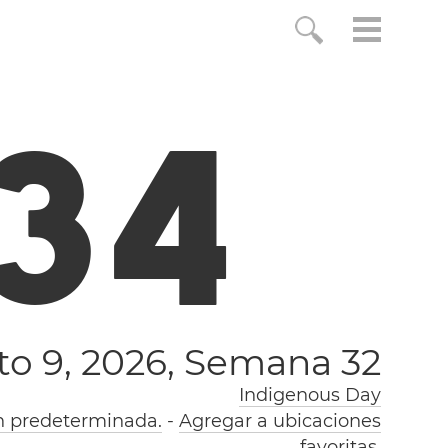
3
5
o 9, 2026,
Semana 32
Indigenous Day
n predeterminada.
-
Agregar a ubicaciones
favoritas.