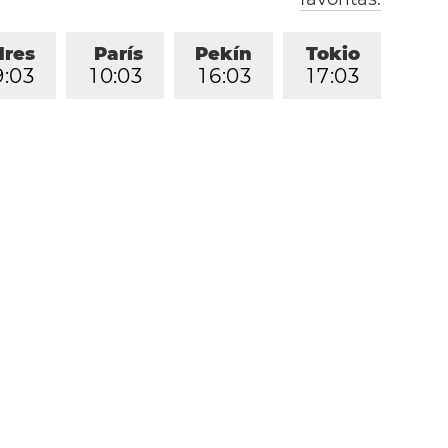
dres
París
Pekín
Tokio
9
:
0
3
1
0
:
0
3
1
6
:
0
3
1
7
:
0
3