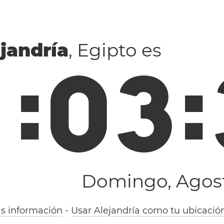
jandría
, Egipto es
1
:
0
3
:
Domingo, Agost
s información
-
Usar Alejandría como tu ubicació