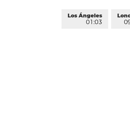
Los Ángeles
Lon
0
1
:
0
3
0