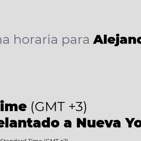
a horaria para
Alejan
Time
(GMT +3)
elantado a Nueva Y