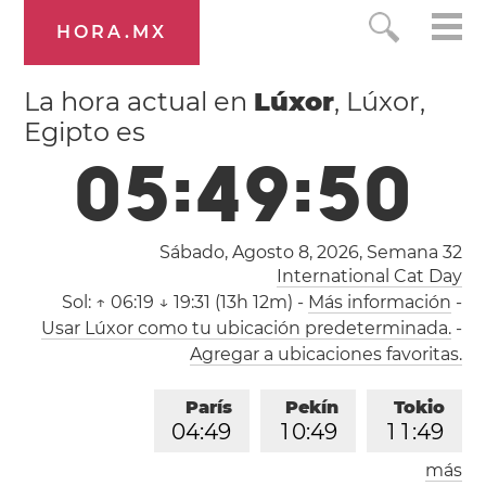
HORA.MX
La hora actual en
Lúxor
, Lúxor,
Egipto es
0
5
:
4
9
:
5
0
Sábado, Agosto 8, 2026,
Semana 32
International Cat Day
Sol:
↑ 06:19 ↓ 19:31 (13h 12m)
-
Más información
-
Usar Lúxor como tu ubicación predeterminada.
-
Agregar a ubicaciones favoritas.
París
Pekín
Tokio
0
4
:
4
9
1
0
:
4
9
1
1
:
4
9
más
Los Ángeles
Londres