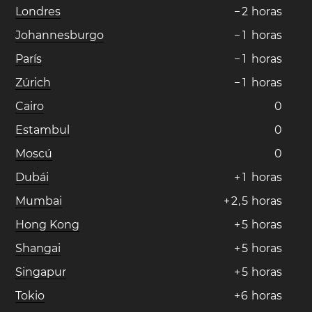
Londres
−
2
horas
Johannesburgo
−
1
horas
París
−
1
horas
Zúrich
−
1
horas
Cairo
0
Estambul
0
Moscú
0
Dubái
+
1
horas
Mumbai
+
2
,
5
horas
Hong Kong
+
5
horas
Shangai
+
5
horas
Singapur
+
5
horas
Tokio
+
6
horas