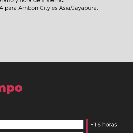
rano y hora de invierno.
NA para Ambon City es Asia/Jayapura.
empo
−
1
6
horas