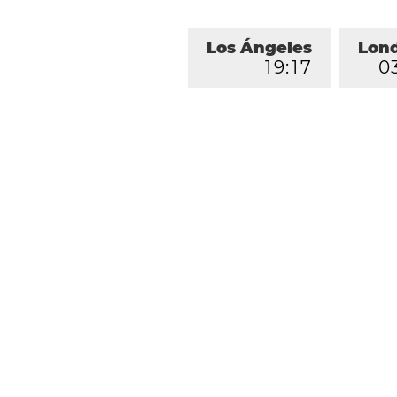
Los Ángeles
Lon
1
9
:
1
7
0