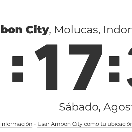
bon City
, Molucas, Indo
1
:
1
7
:
Sábado, Agost
información
-
Usar Ambon City como tu ubicació