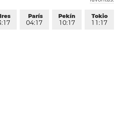
dres
París
Pekín
Tokio
3
:
1
7
0
4
:
1
7
1
0
:
1
7
1
1
:
1
7