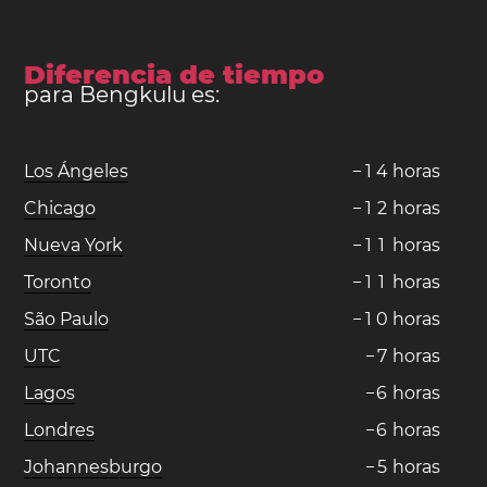
Diferencia de tiempo
para Bengkulu es:
Los Ángeles
−
1
4
horas
Chicago
−
1
2
horas
Nueva York
−
1
1
horas
Toronto
−
1
1
horas
São Paulo
−
1
0
horas
UTC
−
7
horas
Lagos
−
6
horas
Londres
−
6
horas
Johannesburgo
−
5
horas