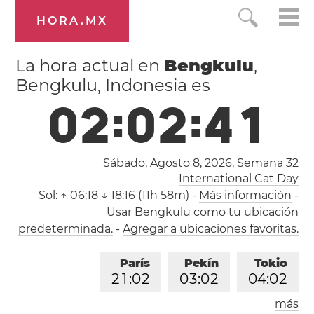
HORA.MX
La hora actual en
Bengkulu
,
Bengkulu, Indonesia es
0
2
:
0
2
:
4
2
Sábado, Agosto 8, 2026,
Semana 32
International Cat Day
Sol:
↑ 06:18 ↓ 18:16 (11h 58m)
-
Más información
-
Usar Bengkulu como tu ubicación
predeterminada.
-
Agregar a ubicaciones favoritas.
París
Pekín
Tokio
2
1
:
0
2
0
3
:
0
2
0
4
:
0
2
más
Los Ángeles
Londres