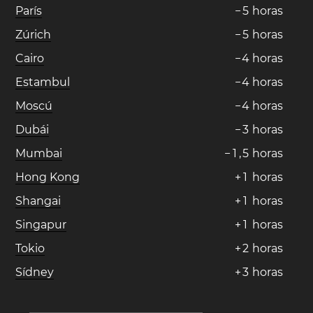
París
−
5
horas
Zúrich
−
5
horas
Cairo
−
4
horas
Estambul
−
4
horas
Moscú
−
4
horas
Dubái
−
3
horas
Mumbai
−
1
,
5
horas
Hong Kong
+
1
horas
Shangai
+
1
horas
Singapur
+
1
horas
Tokio
+
2
horas
Sídney
+
3
horas