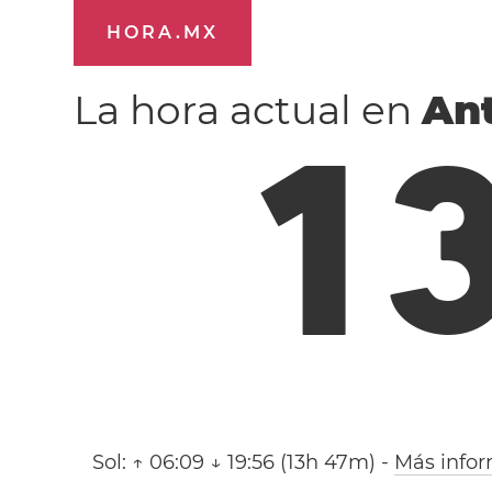
HORA.MX
La hora actual en
An
1
Sol:
↑ 06:09 ↓ 19:56 (13h 47m)
-
Más info