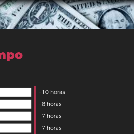
empo
−
1
0
horas
−
8
horas
−
7
horas
−
7
horas