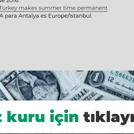
de 2016.
Turkey makes summer time permanent
A para Antalya es Europe/Istanbul.
 kuru için
tıklay