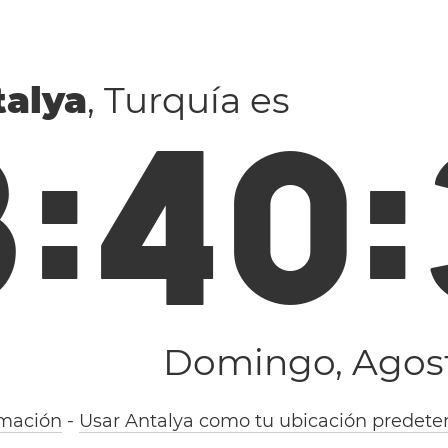
talya
, Turquía es
3
:
4
0
:
Domingo, Agost
rmación
-
Usar Antalya como tu ubicación predete