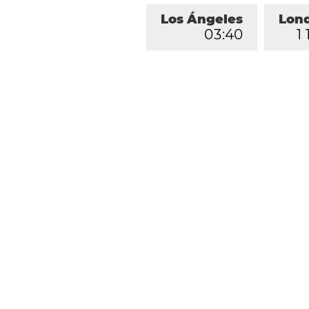
Los Ángeles
Lon
0
3
:
4
0
1