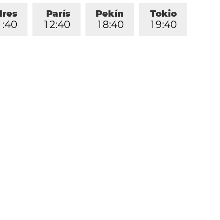
dres
París
Pekín
Tokio
1
:
4
0
1
2
:
4
0
1
8
:
4
0
1
9
:
4
0