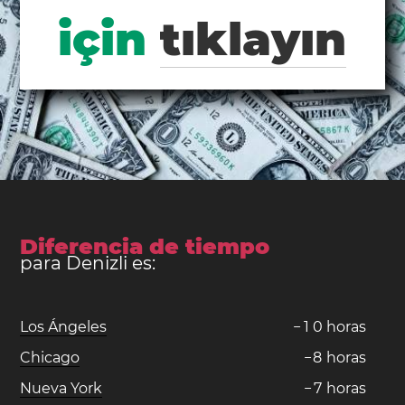
için
tıklayın
Diferencia de tiempo
para Denizli es:
Los Ángeles
−
1
0
horas
Chicago
−
8
horas
Nueva York
−
7
horas