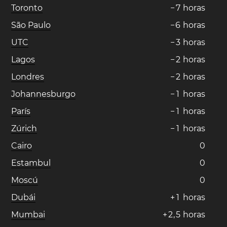
Toronto
−
7
horas
São Paulo
−
6
horas
UTC
−
3
horas
Lagos
−
2
horas
Londres
−
2
horas
Johannesburgo
−
1
horas
París
−
1
horas
Zúrich
−
1
horas
Cairo
0
Estambul
0
Moscú
0
Dubái
+
1
horas
Mumbai
+
2
,
5
horas