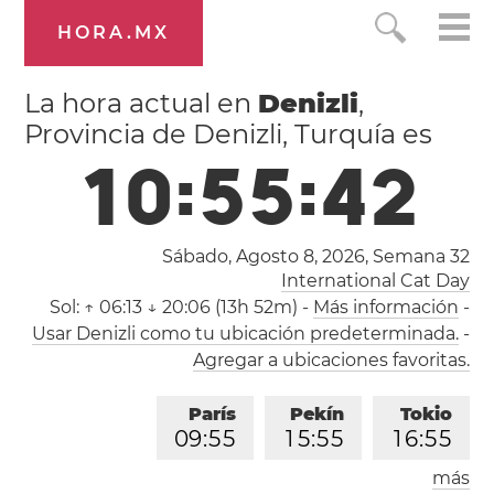
HORA.MX
La hora actual en
Denizli
,
Provincia de Denizli, Turquía es
1
0
:
5
5
:
4
3
Sábado, Agosto 8, 2026,
Semana 32
International Cat Day
Sol:
↑ 06:13 ↓ 20:06 (13h 52m)
-
Más información
-
Usar Denizli como tu ubicación predeterminada.
-
Agregar a ubicaciones favoritas.
París
Pekín
Tokio
0
9
:
5
5
1
5
:
5
5
1
6
:
5
5
más
Los Ángeles
Londres