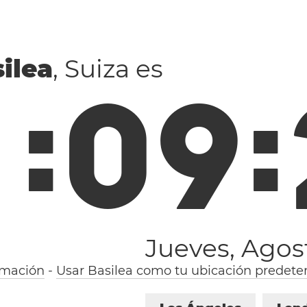
ilea
, Suiza es
1
:
0
9
:
Jueves, Agos
rmación
-
Usar Basilea como tu ubicación predete