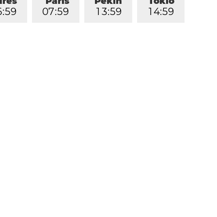
dres
París
Pekín
Tokio
6
:
5
9
0
7
:
5
9
1
3
:
5
9
1
4
:
5
9