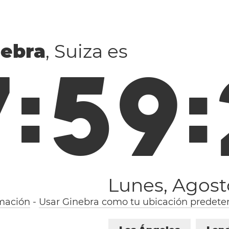
nebra
, Suiza es
7
:
5
9
:
Lunes, Agost
mación
-
Usar Ginebra como tu ubicación predete