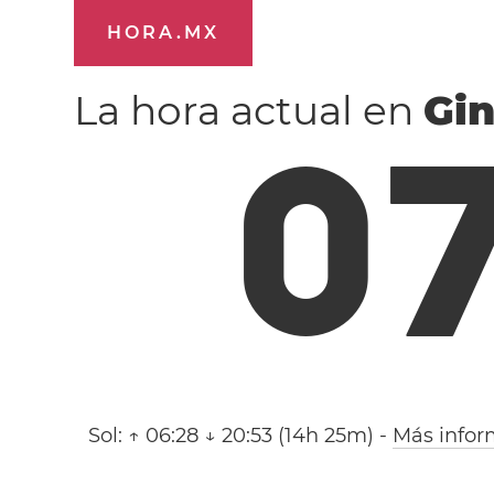
HORA.MX
La hora actual en
Gi
0
Sol:
↑ 06:28 ↓ 20:53 (14h 25m)
-
Más infor