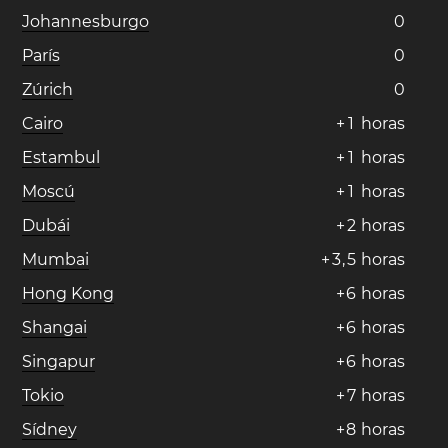
Johannesburgo
0
París
0
Zúrich
0
Cairo
+
1
horas
Estambul
+
1
horas
Moscú
+
1
horas
Dubái
+
2
horas
Mumbai
+
3
,
5
horas
Hong Kong
+
6
horas
Shangai
+
6
horas
Singapur
+
6
horas
Tokio
+
7
horas
Sídney
+
8
horas