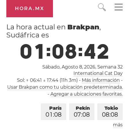
HORA.MX
La hora actual en
Brakpan
,
Sudáfrica es
0
1
:
0
8
:
4
3
Sábado, Agosto 8, 2026,
Semana 32
International Cat Day
Sol:
↑ 06:41 ↓ 17:44 (11h 3m)
-
Más información
-
Usar Brakpan como tu ubicación predeterminada.
-
Agregar a ubicaciones favoritas.
París
Pekín
Tokio
0
1
:
0
8
0
7
:
0
8
0
8
:
0
8
más
Los Ángeles
Londres