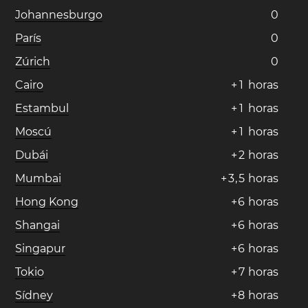
Johannesburgo
0
París
0
Zúrich
0
Cairo
+
1
horas
Estambul
+
1
horas
Moscú
+
1
horas
Dubái
+
2
horas
Mumbai
+
3
,
5
horas
Hong Kong
+
6
horas
Shangai
+
6
horas
Singapur
+
6
horas
Tokio
+
7
horas
Sídney
+
8
horas