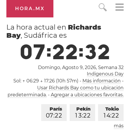
HORA.MX
La hora actual en
Richards
Bay
, Sudáfrica es
0
7
:
2
2
:
3
3
Domingo, Agosto 9, 2026,
Semana 32
Indigenous Day
Sol:
↑ 06:29 ↓ 17:26 (10h 57m)
-
Más información
-
Usar Richards Bay como tu ubicación
predeterminada.
-
Agregar a ubicaciones favoritas.
París
Pekín
Tokio
0
7
:
2
2
1
3
:
2
2
1
4
:
2
2
más
Los Ángeles
Londres