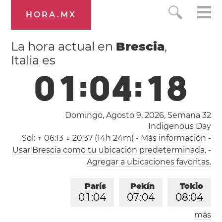
HORA.MX
La hora actual en
Brescia
,
Italia es
0
1
:
0
4
:
1
9
Domingo, Agosto 9, 2026,
Semana 32
Indigenous Day
Sol:
↑ 06:13 ↓ 20:37 (14h 24m)
-
Más información
-
Usar Brescia como tu ubicación predeterminada.
-
Agregar a ubicaciones favoritas.
París
Pekín
Tokio
0
1
:
0
4
0
7
:
0
4
0
8
:
0
4
más
Los Ángeles
Londres