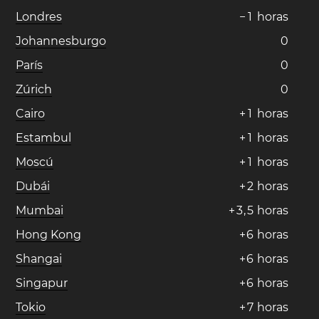
Londres
−
1
horas
Johannesburgo
0
París
0
Zúrich
0
Cairo
+
1
horas
Estambul
+
1
horas
Moscú
+
1
horas
Dubái
+
2
horas
Mumbai
+
3
,
5
horas
Hong Kong
+
6
horas
Shangai
+
6
horas
Singapur
+
6
horas
Tokio
+
7
horas