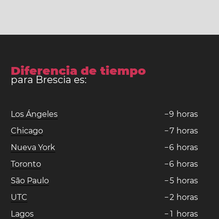
Diferencia de tiempo
para Brescia es:
Los Ángeles
−
9
horas
Chicago
−
7
horas
Nueva York
−
6
horas
Toronto
−
6
horas
São Paulo
−
5
horas
UTC
−
2
horas
Lagos
−
1
horas