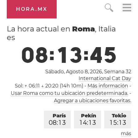
HORA.MX
La hora actual en
Roma
, Italia
es
0
8
:
1
3
:
4
5
Sábado, Agosto 8, 2026,
Semana 32
International Cat Day
Sol:
↑ 06:11 ↓ 20:20 (14h 10m)
-
Más información
-
Usar Roma como tu ubicación predeterminada.
-
Agregar a ubicaciones favoritas.
París
Pekín
Tokio
0
8
:
1
3
1
4
:
1
3
1
5
:
1
3
más
Los Ángeles
Londres