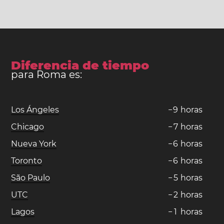
Diferencia de tiempo
para Roma es:
Los Ángeles
−
9
horas
Chicago
−
7
horas
Nueva York
−
6
horas
Toronto
−
6
horas
São Paulo
−
5
horas
UTC
−
2
horas
Lagos
−
1
horas