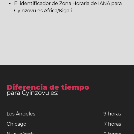
El identificador de Zona Horaria de IANA para
Cyinzovu es Africa/Kigali.
Diferencia de tiempo
para Cyinzovu es:
Los Ángeles
−
9
horas
Chicago
−
7
horas