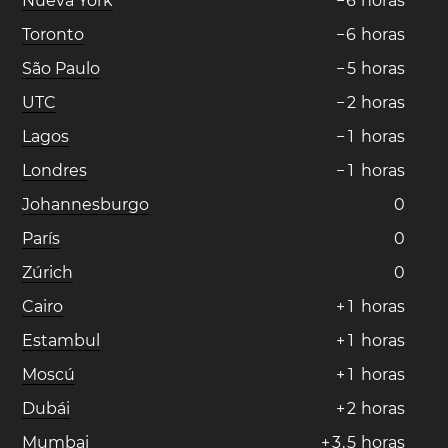
Nueva York
−
6
horas
Toronto
−
6
horas
São Paulo
−
5
horas
UTC
−
2
horas
Lagos
−
1
horas
Londres
−
1
horas
Johannesburgo
0
París
0
Zúrich
0
Cairo
+
1
horas
Estambul
+
1
horas
Moscú
+
1
horas
Dubái
+
2
horas
Mumbai
+
3
,
5
horas