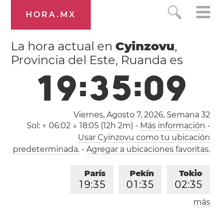
HORA.MX
La hora actual en
Cyinzovu
,
Provincia del Este, Ruanda es
1
9
:
3
5
:
1
0
Viernes, Agosto 7, 2026,
Semana 32
Sol:
↑ 06:02 ↓ 18:05 (12h 2m)
-
Más información
-
Usar Cyinzovu como tu ubicación
predeterminada.
-
Agregar a ubicaciones favoritas.
París
Pekín
Tokio
1
9
:
3
5
0
1
:
3
5
0
2
:
3
5
más
Los Ángeles
Londres
1
0
:
3
5
1
8
:
3
5