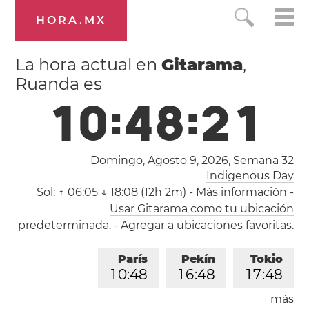
HORA.MX
La hora actual en
Gitarama
,
Ruanda es
1
0
:
4
8
:
2
2
Domingo, Agosto 9, 2026,
Semana 32
Indigenous Day
Sol:
↑ 06:05 ↓ 18:08 (12h 2m)
-
Más información
-
Usar Gitarama como tu ubicación
predeterminada.
-
Agregar a ubicaciones favoritas.
París
Pekín
Tokio
1
0
:
4
8
1
6
:
4
8
1
7
:
4
8
más
Los Ángeles
Londres