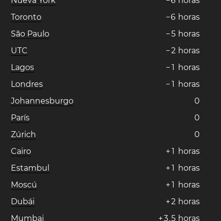
Nueva York
−
6
horas
Toronto
−
6
horas
São Paulo
−
5
horas
UTC
−
2
horas
Lagos
−
1
horas
Londres
−
1
horas
Johannesburgo
0
París
0
Zúrich
0
Cairo
+
1
horas
Estambul
+
1
horas
Moscú
+
1
horas
Dubái
+
2
horas
Mumbai
+
3
,
5
horas