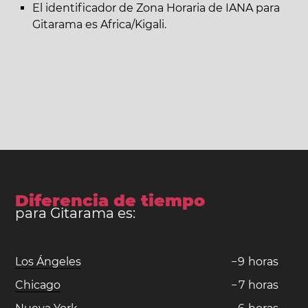
El identificador de Zona Horaria de IANA para
Gitarama es Africa/Kigali.
Diferencia de tiempo
para Gitarama es:
Los Ángeles
−
9
horas
Chicago
−
7
horas