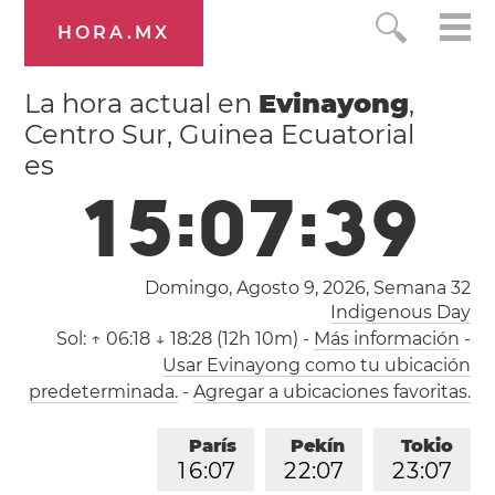
HORA.MX
La hora actual en
Evinayong
,
Centro Sur, Guinea Ecuatorial
es
1
5
:
0
7
:
3
9
Domingo, Agosto 9, 2026,
Semana 32
Indigenous Day
Sol:
↑ 06:18 ↓ 18:28 (12h 10m)
-
Más información
-
Usar Evinayong como tu ubicación
predeterminada.
-
Agregar a ubicaciones favoritas.
París
Pekín
Tokio
1
6
:
0
7
2
2
:
0
7
2
3
:
0
7