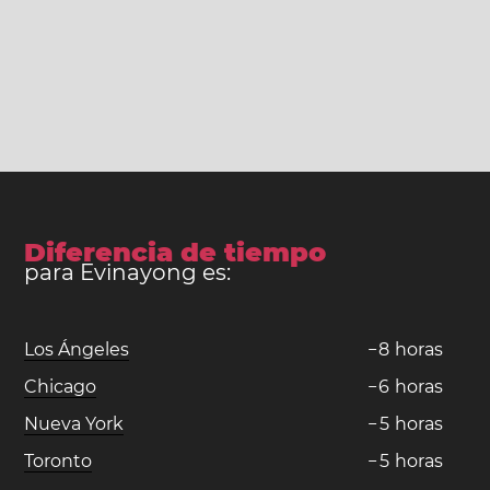
Diferencia de tiempo
para Evinayong es:
Los Ángeles
−
8
horas
Chicago
−
6
horas
Nueva York
−
5
horas
Toronto
−
5
horas