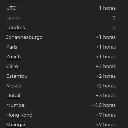
UTC
−
1
horas
Lagos
0
Londres
0
Johannesburgo
+
1
horas
París
+
1
horas
Zúrich
+
1
horas
Cairo
+
2
horas
Estambul
+
2
horas
Moscú
+
2
horas
Dubái
+
3
horas
Mumbai
+
4
,
5
horas
Hong Kong
+
7
horas
Shangai
+
7
horas