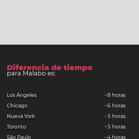
Diferencia de tiempo
para Malabo es:
Los Ángeles
−
8
horas
Chicago
−
6
horas
Nueva York
−
5
horas
Toronto
−
5
horas
São Paulo
−
4
horas