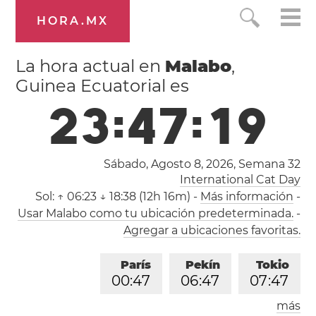
HORA.MX
La hora actual en
Malabo
,
Guinea Ecuatorial es
2
3
:
4
7
:
2
0
Sábado, Agosto 8, 2026,
Semana 32
International Cat Day
Sol:
↑ 06:23 ↓ 18:38 (12h 16m)
-
Más información
-
Usar Malabo como tu ubicación predeterminada.
-
Agregar a ubicaciones favoritas.
París
Pekín
Tokio
0
0
:
4
7
0
6
:
4
7
0
7
:
4
7
más
Los Ángeles
Londres