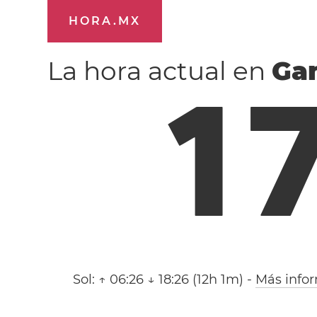
HORA.MX
La hora actual en
Ga
1
Sol:
↑ 06:26 ↓ 18:26 (12h 1m)
-
Más info