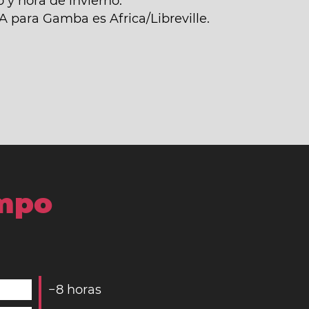
y hora de invierno.
A para Gamba es Africa/Libreville.
empo
−
8
horas