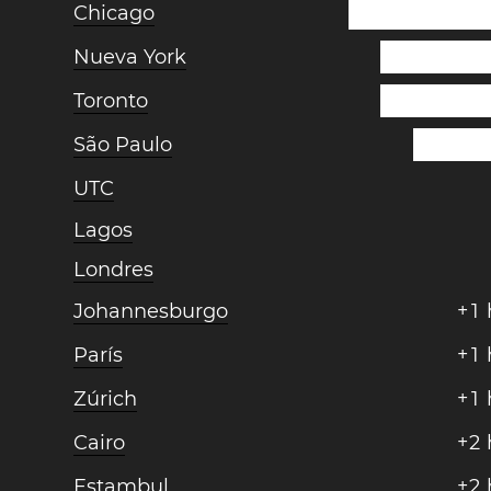
Chicago
Nueva York
Toronto
São Paulo
UTC
Lagos
Londres
Johannesburgo
+
1
París
+
1
Zúrich
+
1
Cairo
+
2
Estambul
+
2