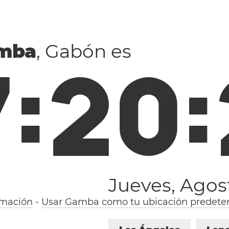
mba
, Gabón es
7
:
2
0
:
Jueves, Agos
rmación
-
Usar Gamba como tu ubicación predete