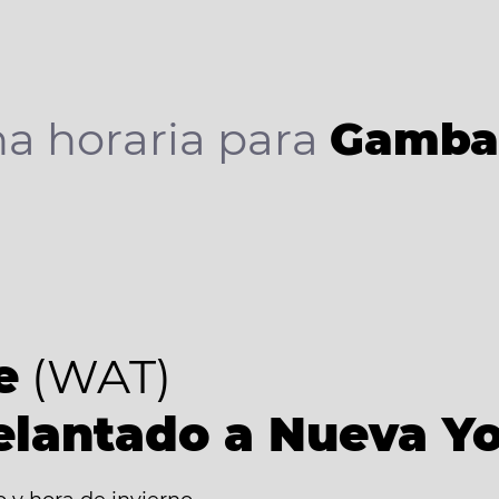
a horaria para
Gamb
e
(WAT)
elantado a Nueva Y