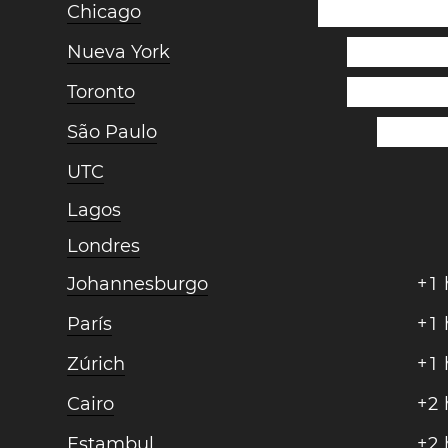
Chicago
Nueva York
Toronto
São Paulo
UTC
Lagos
Londres
Johannesburgo
+
1
París
+
1
Zúrich
+
1
Cairo
+
2
Estambul
+
2