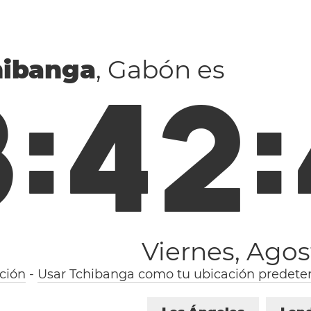
hibanga
, Gabón es
8
:
4
2
:
Viernes, Agos
ción
-
Usar Tchibanga como tu ubicación predete