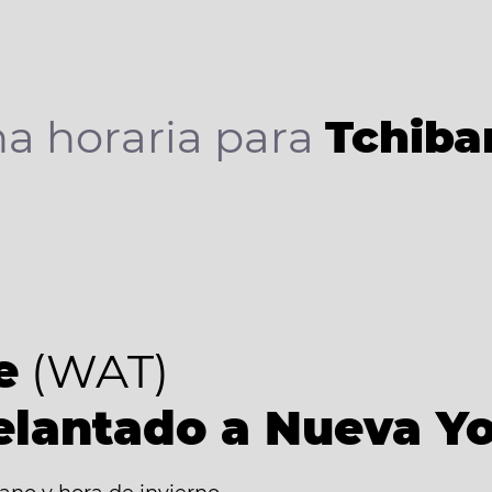
a horaria para
Tchiba
e
(WAT)
elantado a Nueva Y