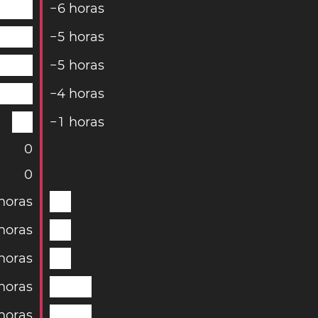
−
6
horas
−
5
horas
−
5
horas
−
4
horas
−
1
horas
0
0
horas
horas
horas
horas
horas