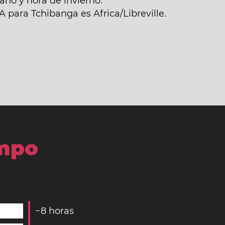
no y hora de invierno.
A para Tchibanga es Africa/Libreville.
empo
−
8
horas