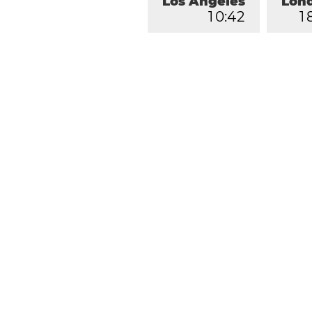
Los Ángeles
Lon
1
0
:
4
2
1