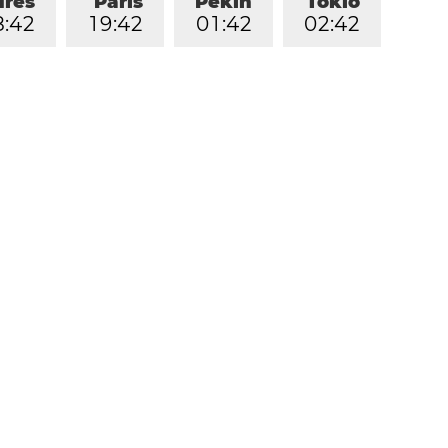
dres
París
Pekín
Tokio
8
:
4
2
1
9
:
4
2
0
1
:
4
2
0
2
:
4
2