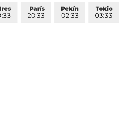
dres
París
Pekín
Tokio
9
:
3
3
2
0
:
3
3
0
2
:
3
3
0
3
:
3
3