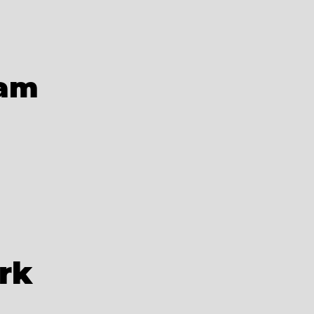
am
rk