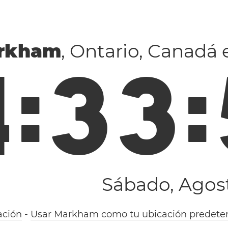
rkham
, Ontario, Canadá 
4
:
3
3
:
Sábado, Agost
ación
-
Usar Markham como tu ubicación predete