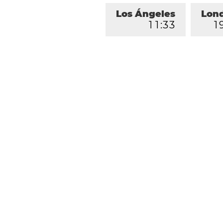
Los Ángeles
Lon
1
1
:
3
3
1