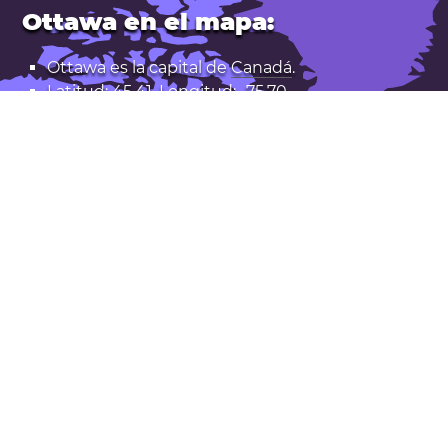
Ottawa en el mapa:
Ottawa es la capital de
Canadá
.
Latitud: 45,41. Longitud: -75,70
Población: 1.017.000
Abrir Ottawa en Google Maps