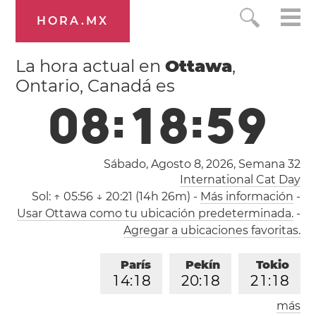
HORA.MX
La hora actual en
Ottawa
,
Ontario, Canadá es
0
8
:
1
9
:
0
0
Sábado, Agosto 8, 2026,
Semana 32
International Cat Day
Sol:
↑ 05:56 ↓ 20:21 (14h 26m)
-
Más información
-
Usar Ottawa como tu ubicación predeterminada.
-
Agregar a ubicaciones favoritas.
París
Pekín
Tokio
1
4
:
1
9
2
0
:
1
9
2
1
:
1
9
más
Los Ángeles
Londres