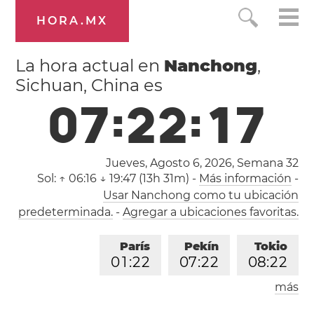
HORA.MX
La hora actual en
Nanchong
,
Sichuan, China es
0
7
:
2
2
:
1
7
Jueves, Agosto 6, 2026,
Semana 32
Sol:
↑ 06:16 ↓ 19:47 (13h 31m)
-
Más información
-
Usar Nanchong como tu ubicación
predeterminada.
-
Agregar a ubicaciones favoritas.
París
Pekín
Tokio
0
1
:
2
2
0
7
:
2
2
0
8
:
2
2
más
Los Ángeles
Londres
1
6
:
2
2
0
0
:
2
2