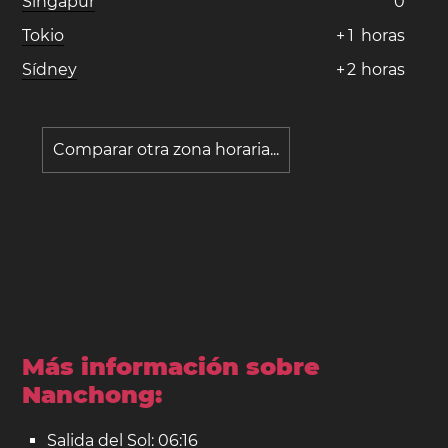
Singapur
0
Tokio
+
1
horas
Sídney
+
2
horas
Comparar otra zona horaria...
Más información sobre
Nanchong:
Salida del Sol: 06:16