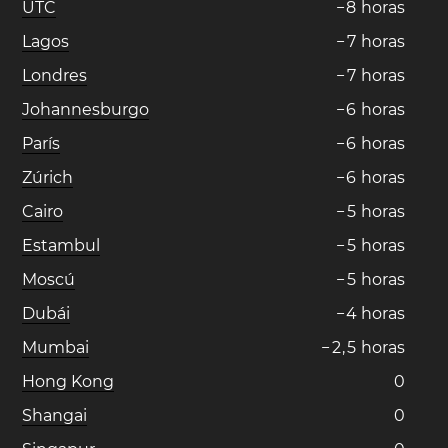
UTC
−
8
horas
Lagos
−
7
horas
Londres
−
7
horas
Johannesburgo
−
6
horas
París
−
6
horas
Zúrich
−
6
horas
Cairo
−
5
horas
Estambul
−
5
horas
Moscú
−
5
horas
Dubái
−
4
horas
Mumbai
−
2
,
5
horas
Hong Kong
0
Shangai
0