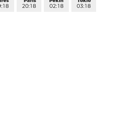
dres
París
Pekín
Tokio
9
:
1
8
2
0
:
1
8
0
2
:
1
8
0
3
:
1
8