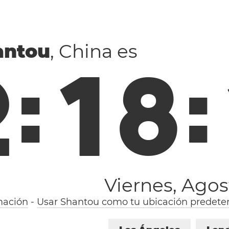
antou
, China es
2
:
1
8
:
Viernes, Agos
mación
-
Usar Shantou como tu ubicación predete