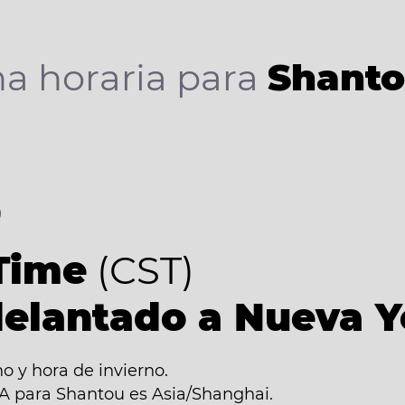
a horaria para
Shant
8
Time
(CST)
delantado a Nueva Y
 y hora de invierno.
NA para Shantou es Asia/Shanghai.