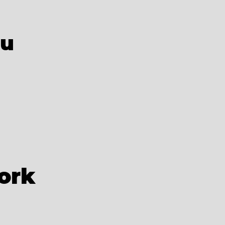
ou
ork