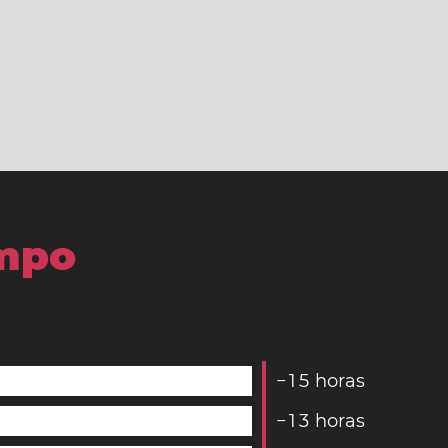
empo
−
1
5
horas
−
1
3
horas