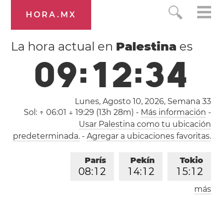
HORA.MX
La hora actual en
Palestina
es
0
9
:
1
2
:
3
5
Lunes, Agosto 10, 2026,
Semana 33
Sol:
↑ 06:01 ↓ 19:29 (13h 28m)
-
Más información
-
Usar Palestina como tu ubicación
predeterminada.
-
Agregar a ubicaciones favoritas.
París
Pekín
Tokio
0
8
:
1
2
1
4
:
1
2
1
5
:
1
2
más
Los Ángeles
Londres
2
3
:
1
2
0
7
:
1
2