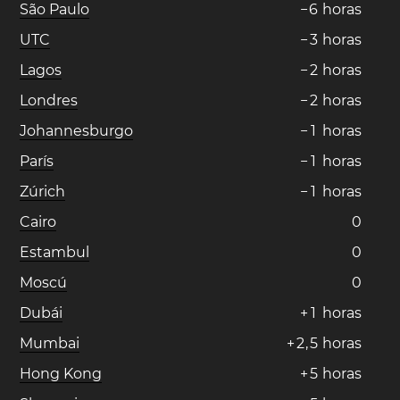
São Paulo
−
6
horas
UTC
−
3
horas
Lagos
−
2
horas
Londres
−
2
horas
Johannesburgo
−
1
horas
París
−
1
horas
Zúrich
−
1
horas
Cairo
0
Estambul
0
Moscú
0
Dubái
+
1
horas
Mumbai
+
2
,
5
horas
Hong Kong
+
5
horas