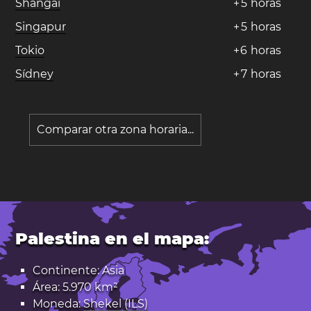
Shangai
+
5
horas
Singapur
+
5
horas
Tokio
+
6
horas
Sídney
+
7
horas
Comparar otra zona horaria...
Palestina en el mapa:
Continente: Asia
Área: 5.970 km²
Moneda:
Shekel (ILS)