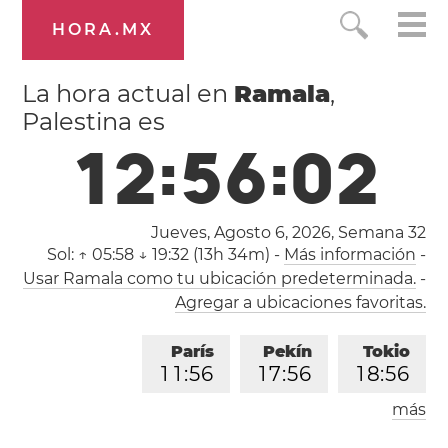
HORA.MX
La hora actual en
Ramala
,
Palestina es
1
2
:
5
6
:
0
2
Jueves, Agosto 6, 2026,
Semana 32
Sol:
↑ 05:58 ↓ 19:32 (13h 34m)
-
Más información
-
Usar Ramala como tu ubicación predeterminada.
-
Agregar a ubicaciones favoritas.
París
Pekín
Tokio
1
1
:
5
6
1
7
:
5
6
1
8
:
5
6
más
Los Ángeles
Londres
0
2
:
5
6
1
0
:
5
6