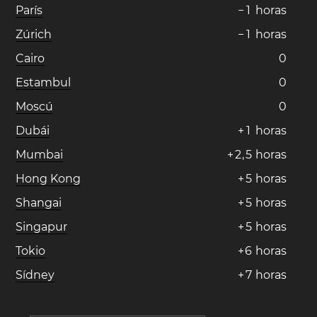
París
−
1
horas
Zúrich
−
1
horas
Cairo
0
Estambul
0
Moscú
0
Dubái
+
1
horas
Mumbai
+
2
,
5
horas
Hong Kong
+
5
horas
Shangai
+
5
horas
Singapur
+
5
horas
Tokio
+
6
horas
Sídney
+
7
horas