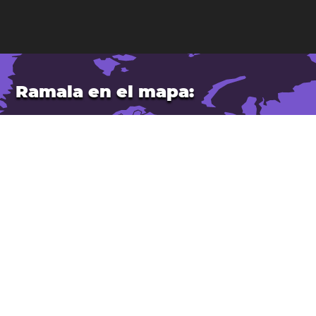
Ramala en el mapa:
Ubicación: Palestina.
Latitud: 31,900. Longitud: 35,204
Población: 44.000
Abrir Ramala en Google Maps