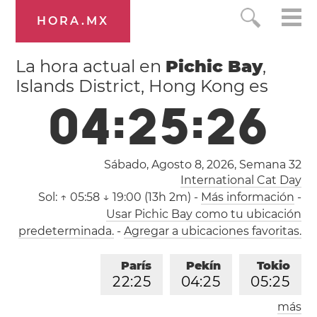
HORA.MX
La hora actual en
Pichic Bay
,
Islands District, Hong Kong es
0
4
:
2
5
:
2
7
Sábado, Agosto 8, 2026,
Semana 32
International Cat Day
Sol:
↑ 05:58 ↓ 19:00 (13h 2m)
-
Más información
-
Usar Pichic Bay como tu ubicación
predeterminada.
-
Agregar a ubicaciones favoritas.
París
Pekín
Tokio
2
2
:
2
5
0
4
:
2
5
0
5
:
2
5
más
Los Ángeles
Londres