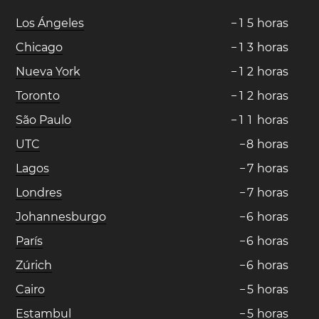
Los Ángeles
−
1
5
horas
Chicago
−
1
3
horas
Nueva York
−
1
2
horas
Toronto
−
1
2
horas
São Paulo
−
1
1
horas
UTC
−
8
horas
Lagos
−
7
horas
Londres
−
7
horas
Johannesburgo
−
6
horas
París
−
6
horas
Zúrich
−
6
horas
Cairo
−
5
horas
Estambul
−
5
horas