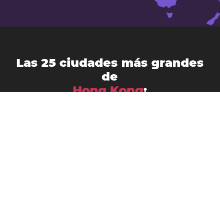
Las 25 ciudades más grandes
de
Hong Kong
:
Hong Kong
Kowloon
Pichic Bay
Lung Kwu Sheung Tan
Shatin
Sai Kung
Shek O
Tai O
Tsuen Wan
Tai Po New Town
Tuenmen
Wang Toi Shan