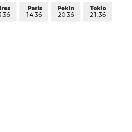
dres
París
Pekín
Tokio
3
:
3
6
1
4
:
3
6
2
0
:
3
6
2
1
:
3
6