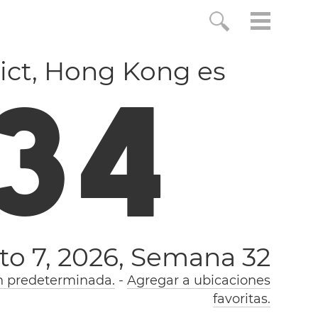
trict, Hong Kong es
3
5
to 7, 2026,
Semana 32
n predeterminada.
-
Agregar a ubicaciones
favoritas.