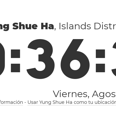
ng Shue Ha
, Islands Dis
0
:
3
6
:
Viernes, Agos
formación
-
Usar Yung Shue Ha como tu ubicació