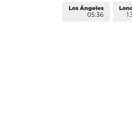
Los Ángeles
Lon
0
5
:
3
6
1