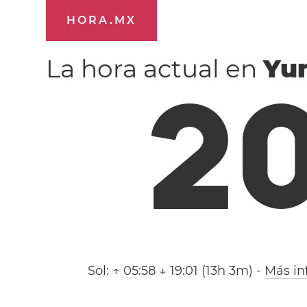
HORA.MX
La hora actual en
Yu
2
Sol:
↑ 05:58 ↓ 19:01 (13h 3m)
-
Más in