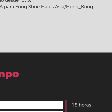
no desde 1979.
ANA para Yung Shue Ha es Asia/Hong_Kong.
empo
−
1
5
horas