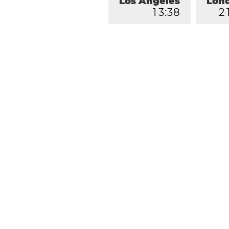
Los Ángeles
Lon
1
3
:
3
8
2