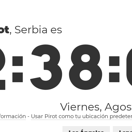
ot
, Serbia es
2
:
3
8
:
Viernes, Agos
formación
-
Usar Pirot como tu ubicación predete