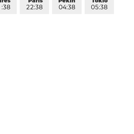
dres
París
Pekín
Tokio
1
:
3
8
2
2
:
3
8
0
4
:
3
8
0
5
:
3
8