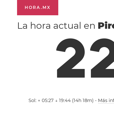
HORA.MX
La hora actual en
Pir
2
Sol:
↑ 05:27 ↓ 19:44 (14h 18m)
-
Más in