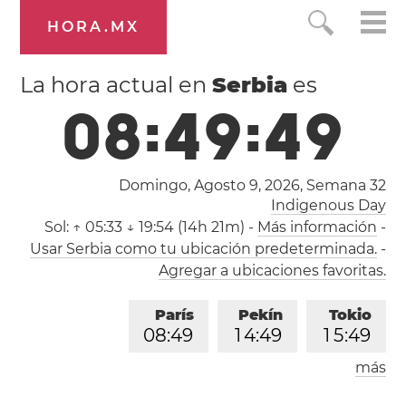
HORA.MX
La hora actual en
Serbia
es
0
8
:
4
9
:
4
9
Domingo, Agosto 9, 2026,
Semana 32
Indigenous Day
Sol:
↑ 05:33 ↓ 19:54 (14h 21m)
-
Más información
-
Usar Serbia como tu ubicación predeterminada.
-
Agregar a ubicaciones favoritas.
París
Pekín
Tokio
0
8
:
4
9
1
4
:
4
9
1
5
:
4
9
más
Los Ángeles
Londres
2
3
:
4
9
0
7
:
4
9