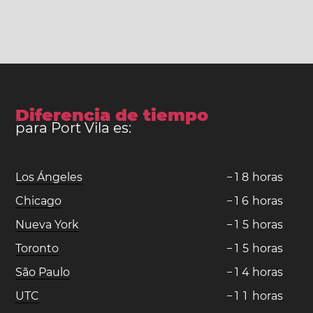
Diferencia de tiempo
para Port Vila es:
Los Ángeles
−
1
8
horas
Chicago
−
1
6
horas
Nueva York
−
1
5
horas
Toronto
−
1
5
horas
São Paulo
−
1
4
horas
UTC
−
1
1
horas