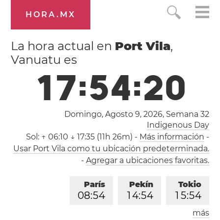
HORA.MX
La hora actual en
Port Vila
,
Vanuatu es
1
7
:
5
4
:
2
1
Domingo, Agosto 9, 2026,
Semana 32
Indigenous Day
Sol:
↑ 06:10 ↓ 17:35 (11h 26m)
-
Más información
-
Usar Port Vila como tu ubicación predeterminada.
-
Agregar a ubicaciones favoritas.
París
Pekín
Tokio
0
8
:
5
4
1
4
:
5
4
1
5
:
5
4
más
Los Ángeles
Londres