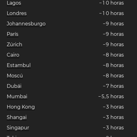
Lagos
−
1
0
horas
Londres
−
1
0
horas
Johannesburgo
−
9
horas
París
−
9
horas
Zúrich
−
9
horas
Cairo
−
8
horas
Estambul
−
8
horas
Moscú
−
8
horas
Dubái
−
7
horas
Mumbai
−
5
,
5
horas
Hong Kong
−
3
horas
Shangai
−
3
horas
Singapur
−
3
horas