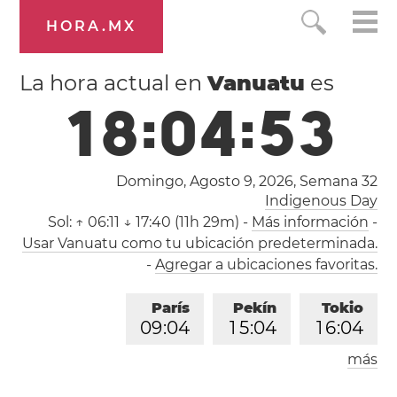
HORA.MX
La hora actual en
Vanuatu
es
1
8
:
0
4
:
5
4
Domingo, Agosto 9, 2026,
Semana 32
Indigenous Day
Sol:
↑ 06:11 ↓ 17:40 (11h 29m)
-
Más información
-
Usar Vanuatu como tu ubicación predeterminada.
-
Agregar a ubicaciones favoritas.
París
Pekín
Tokio
0
9
:
0
4
1
5
:
0
4
1
6
:
0
4
más
Los Ángeles
Londres
0
0
:
0
4
0
8
:
0
4