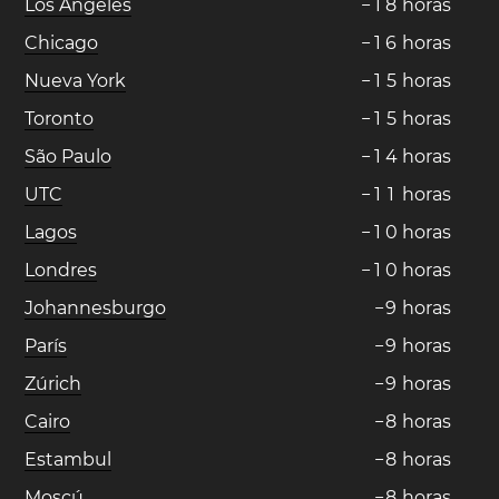
Los Ángeles
−
1
8
horas
Chicago
−
1
6
horas
Nueva York
−
1
5
horas
Toronto
−
1
5
horas
São Paulo
−
1
4
horas
UTC
−
1
1
horas
Lagos
−
1
0
horas
Londres
−
1
0
horas
Johannesburgo
−
9
horas
París
−
9
horas
Zúrich
−
9
horas
Cairo
−
8
horas
Estambul
−
8
horas
Moscú
−
8
horas