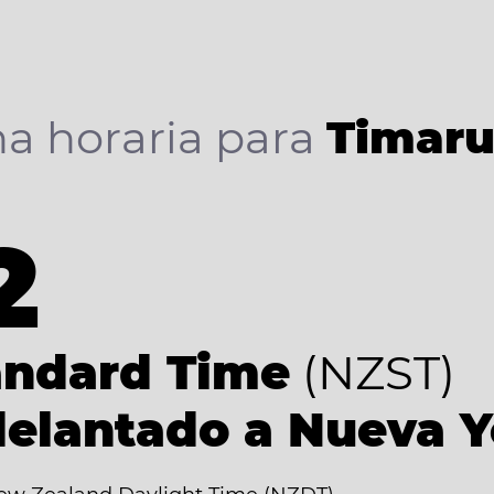
a horaria para
Timar
2
andard Time
(NZST)
delantado a Nueva 