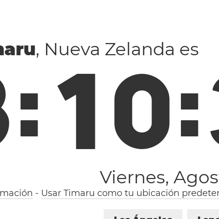
maru
, Nueva Zelanda es
8
:
1
0
:
Viernes, Agos
rmación
-
Usar Timaru como tu ubicación predete