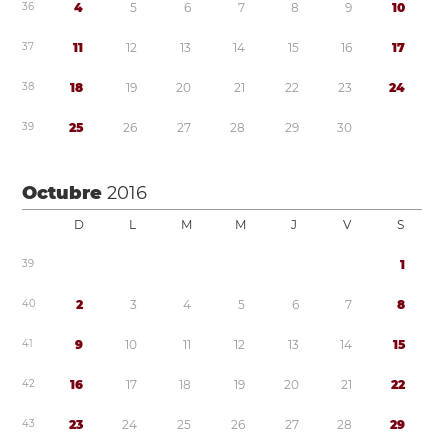
3
6
4
5
6
7
8
9
1
0
3
7
1
1
1
2
1
3
1
4
1
5
1
6
1
7
3
8
1
8
1
9
2
0
2
1
2
2
2
3
2
4
3
9
2
5
2
6
2
7
2
8
2
9
3
0
Octubre
2016
D
L
M
M
J
V
S
3
9
1
4
0
2
3
4
5
6
7
8
4
1
9
1
0
1
1
1
2
1
3
1
4
1
5
4
2
1
6
1
7
1
8
1
9
2
0
2
1
2
2
4
3
2
3
2
4
2
5
2
6
2
7
2
8
2
9