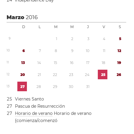
2
4
Independence Day
Marzo
2016
D
L
M
M
J
V
S
9
1
2
3
4
5
1
0
6
7
8
9
1
0
1
1
1
2
1
1
1
3
1
4
1
5
1
6
1
7
1
8
1
9
1
2
2
0
2
1
2
2
2
3
2
4
2
5
2
6
1
3
2
7
2
8
2
9
3
0
3
1
2
5
Viernes Santo
2
7
Pascua de Resurrección
2
7
Horario de verano
Horario de verano
{comienza/comenzó