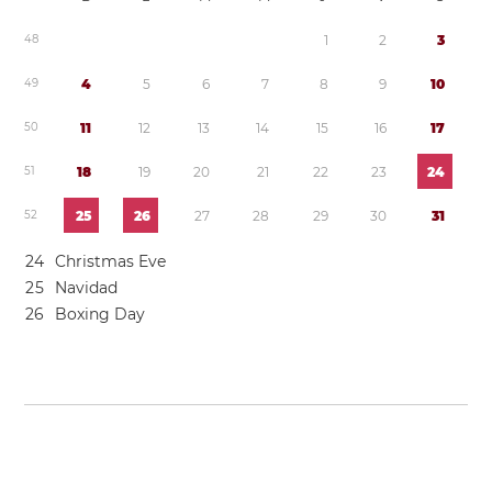
4
8
1
2
3
4
9
4
5
6
7
8
9
1
0
5
0
1
1
1
2
1
3
1
4
1
5
1
6
1
7
5
1
1
8
1
9
2
0
2
1
2
2
2
3
2
4
5
2
2
5
2
6
2
7
2
8
2
9
3
0
3
1
2
4
Christmas Eve
2
5
Navidad
2
6
Boxing Day