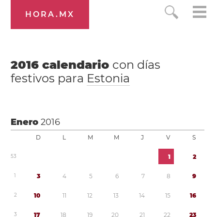
HORA.MX
2016
calendario
con días
festivos para
Estonia
Enero
2016
D
L
M
M
J
V
S
5
3
1
2
1
3
4
5
6
7
8
9
2
1
0
1
1
1
2
1
3
1
4
1
5
1
6
3
1
7
1
8
1
9
2
0
2
1
2
2
2
3