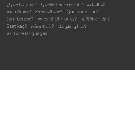
¿Qué hora es?
Quelle heure est-il ?
كم الساعة
এখন কয়টা বাজে?
Который час?
Que horas são?
Jam berapa?
Wieviel Uhr ist es?
今何時ですか？
Saat kaç?
என்ன நேரம்?
؟ےہ اوہ تقو ایک
≫ more languages