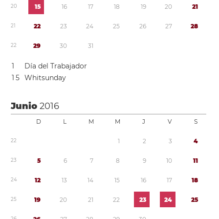
2
0
1
5
1
6
1
7
1
8
1
9
2
0
2
1
2
1
2
2
2
3
2
4
2
5
2
6
2
7
2
8
2
2
2
9
3
0
3
1
1
Día del Trabajador
1
5
Whitsunday
Junio
2016
D
L
M
M
J
V
S
2
2
1
2
3
4
2
3
5
6
7
8
9
1
0
1
1
2
4
1
2
1
3
1
4
1
5
1
6
1
7
1
8
2
5
1
9
2
0
2
1
2
2
2
3
2
4
2
5
2
6