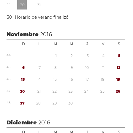
4
4
3
0
3
1
3
0
Horario de verano
finalizó
Noviembre
2016
D
L
M
M
J
V
S
4
4
1
2
3
4
5
4
5
6
7
8
9
1
0
1
1
1
2
4
6
1
3
1
4
1
5
1
6
1
7
1
8
1
9
4
7
2
0
2
1
2
2
2
3
2
4
2
5
2
6
4
8
2
7
2
8
2
9
3
0
Diciembre
2016
D
L
M
M
J
V
S