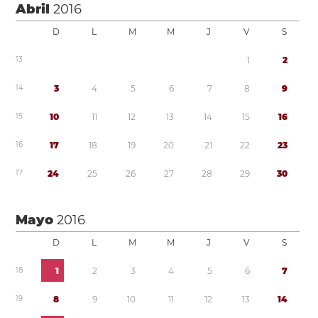
Abril
2016
D
L
M
M
J
V
S
1
3
1
2
1
4
3
4
5
6
7
8
9
1
5
1
0
1
1
1
2
1
3
1
4
1
5
1
6
1
6
1
7
1
8
1
9
2
0
2
1
2
2
2
3
1
7
2
4
2
5
2
6
2
7
2
8
2
9
3
0
Mayo
2016
D
L
M
M
J
V
S
1
8
1
2
3
4
5
6
7
1
9
8
9
1
0
1
1
1
2
1
3
1
4