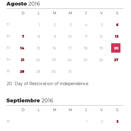
Agosto
2016
D
L
M
M
J
V
S
3
1
1
2
3
4
5
6
3
2
7
8
9
1
0
1
1
1
2
1
3
3
3
1
4
1
5
1
6
1
7
1
8
1
9
2
0
3
4
2
1
2
2
2
3
2
4
2
5
2
6
2
7
3
5
2
8
2
9
3
0
3
1
2
0
Day of Restoration of Independence
Septiembre
2016
D
L
M
M
J
V
S
3
5
1
2
3