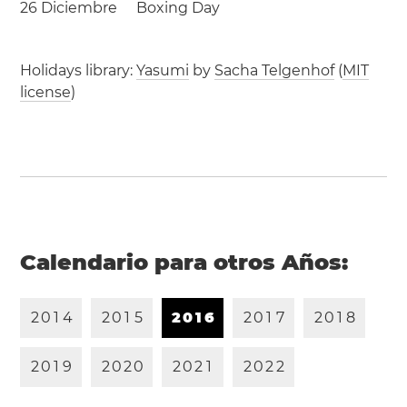
26 Diciembre
Boxing Day
Holidays library:
Yasumi
by
Sacha Telgenhof
(
MIT
license
)
Calendario para otros Años:
2
0
1
4
2
0
1
5
2
0
1
6
2
0
1
7
2
0
1
8
2
0
1
9
2
0
2
0
2
0
2
1
2
0
2
2