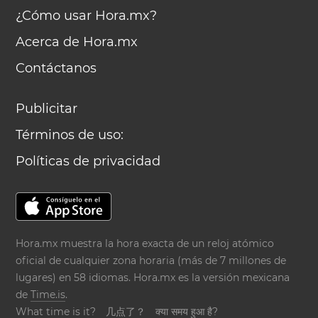
¿Cómo usar Hora.mx?
Acerca de Hora.mx
Contáctanos
Publicitar
Términos de uso:
Políticas de privacidad
Hora.mx muestra la hora exacta de un reloj atómico
oficial de cualquier zona horaria (más de 7 millones de
lugares) en 58 idiomas. Hora.mx es la versión mexicana
de
Time.is
.
What time is it?
几点了？
क्या समय हुआ है?