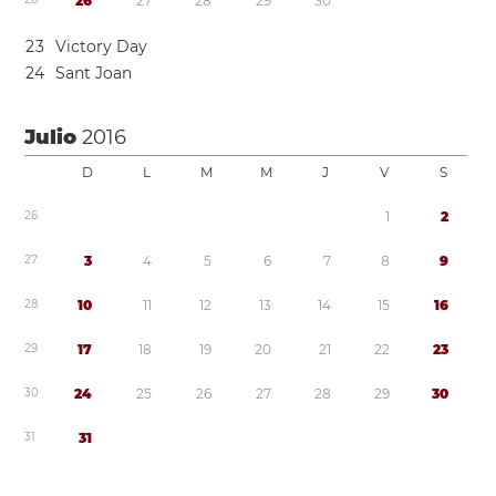
2
6
2
7
2
8
2
9
3
0
2
3
Victory Day
2
4
Sant Joan
Julio
2016
D
L
M
M
J
V
S
2
6
1
2
2
7
3
4
5
6
7
8
9
2
8
1
0
1
1
1
2
1
3
1
4
1
5
1
6
2
9
1
7
1
8
1
9
2
0
2
1
2
2
2
3
3
0
2
4
2
5
2
6
2
7
2
8
2
9
3
0
3
1
3
1