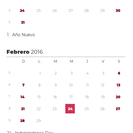
4
2
4
2
5
2
6
2
7
2
8
2
9
3
0
5
3
1
1
Año Nuevo
Febrero
2016
D
L
M
M
J
V
S
5
1
2
3
4
5
6
6
7
8
9
1
0
1
1
1
2
1
3
7
1
4
1
5
1
6
1
7
1
8
1
9
2
0
8
2
1
2
2
2
3
2
4
2
5
2
6
2
7
9
2
8
2
9