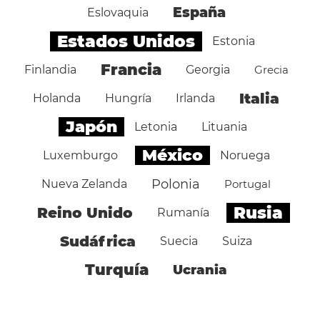
España
Eslovaquia
Estados Unidos
Estonia
Francia
Finlandia
Georgia
Grecia
Italia
Holanda
Hungría
Irlanda
Japón
Letonia
Lituania
México
Luxemburgo
Noruega
Polonia
Nueva Zelanda
Portugal
Rusia
Reino Unido
Rumanía
Sudáfrica
Suecia
Suiza
Turquía
Ucrania