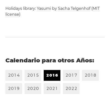
Holidays library:
Yasumi
by
Sacha Telgenhof
(
MIT
license
)
Calendario para otros Años:
2
0
1
4
2
0
1
5
2
0
1
6
2
0
1
7
2
0
1
8
2
0
1
9
2
0
2
0
2
0
2
1
2
0
2
2