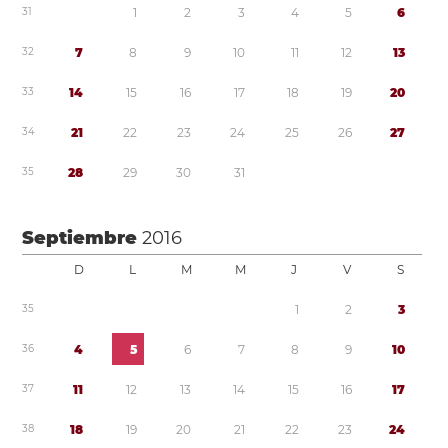
3
1
1
2
3
4
5
6
3
2
7
8
9
1
0
1
1
1
2
1
3
3
3
1
4
1
5
1
6
1
7
1
8
1
9
2
0
3
4
2
1
2
2
2
3
2
4
2
5
2
6
2
7
3
5
2
8
2
9
3
0
3
1
Septiembre
2016
D
L
M
M
J
V
S
3
5
1
2
3
3
6
4
5
6
7
8
9
1
0
3
7
1
1
1
2
1
3
1
4
1
5
1
6
1
7
3
8
1
8
1
9
2
0
2
1
2
2
2
3
2
4