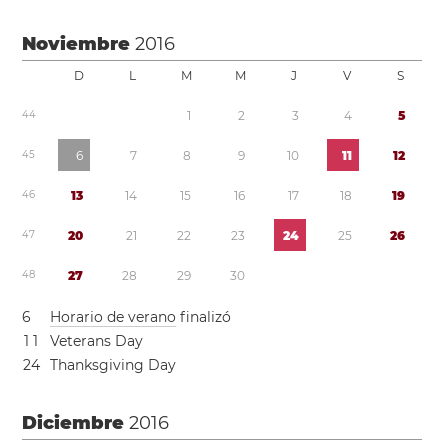
Noviembre
2016
D
L
M
M
J
V
S
4
4
1
2
3
4
5
4
5
6
7
8
9
1
0
1
1
1
2
4
6
1
3
1
4
1
5
1
6
1
7
1
8
1
9
4
7
2
0
2
1
2
2
2
3
2
4
2
5
2
6
4
8
2
7
2
8
2
9
3
0
6
Horario de verano
finalizó
1
1
Veterans Day
2
4
Thanksgiving Day
Diciembre
2016