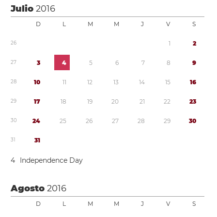
Julio
2016
D
L
M
M
J
V
S
2
6
1
2
2
7
3
4
5
6
7
8
9
2
8
1
0
1
1
1
2
1
3
1
4
1
5
1
6
2
9
1
7
1
8
1
9
2
0
2
1
2
2
2
3
3
0
2
4
2
5
2
6
2
7
2
8
2
9
3
0
3
1
3
1
4
Independence Day
Agosto
2016
D
L
M
M
J
V
S