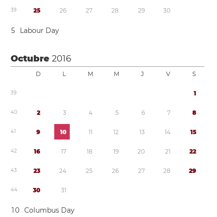
3
9
2
5
2
6
2
7
2
8
2
9
3
0
5
Labour Day
Octubre
2016
D
L
M
M
J
V
S
3
9
1
4
0
2
3
4
5
6
7
8
4
1
9
1
0
1
1
1
2
1
3
1
4
1
5
4
2
1
6
1
7
1
8
1
9
2
0
2
1
2
2
4
3
2
3
2
4
2
5
2
6
2
7
2
8
2
9
4
4
3
0
3
1
1
0
Columbus Day