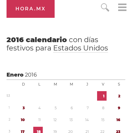
HORA.MX
2016
calendario
con días
festivos para
Estados Unidos
Enero
2016
D
L
M
M
J
V
S
5
3
1
2
1
3
4
5
6
7
8
9
2
1
0
1
1
1
2
1
3
1
4
1
5
1
6
3
1
7
1
8
1
9
2
0
2
1
2
2
2
3