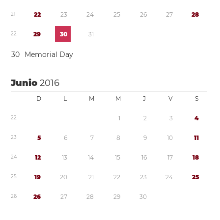
2
1
2
2
2
3
2
4
2
5
2
6
2
7
2
8
2
2
2
9
3
0
3
1
3
0
Memorial Day
Junio
2016
D
L
M
M
J
V
S
2
2
1
2
3
4
2
3
5
6
7
8
9
1
0
1
1
2
4
1
2
1
3
1
4
1
5
1
6
1
7
1
8
2
5
1
9
2
0
2
1
2
2
2
3
2
4
2
5
2
6
2
6
2
7
2
8
2
9
3
0