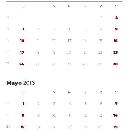
D
L
M
M
J
V
S
1
3
1
2
1
4
3
4
5
6
7
8
9
1
5
1
0
1
1
1
2
1
3
1
4
1
5
1
6
1
6
1
7
1
8
1
9
2
0
2
1
2
2
2
3
1
7
2
4
2
5
2
6
2
7
2
8
2
9
3
0
Mayo
2016
D
L
M
M
J
V
S
1
8
1
2
3
4
5
6
7
1
9
8
9
1
0
1
1
1
2
1
3
1
4
2
0
1
5
1
6
1
7
1
8
1
9
2
0
2
1