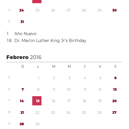
4
2
4
2
5
2
6
2
7
2
8
2
9
3
0
5
3
1
1
Año Nuevo
1
8
Dr. Martin Luther King Jr’s Birthday
Febrero
2016
D
L
M
M
J
V
S
5
1
2
3
4
5
6
6
7
8
9
1
0
1
1
1
2
1
3
7
1
4
1
5
1
6
1
7
1
8
1
9
2
0
8
2
1
2
2
2
3
2
4
2
5
2
6
2
7
9
2
8
2
9