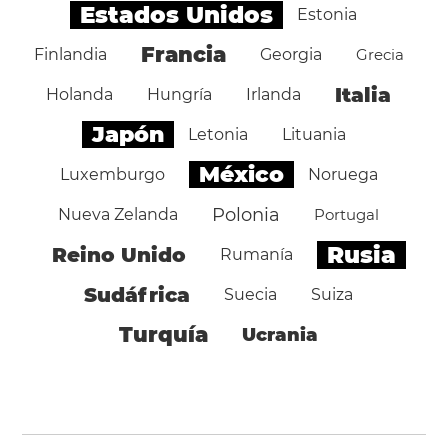
Estados Unidos
Estonia
Francia
Finlandia
Georgia
Grecia
Italia
Holanda
Hungría
Irlanda
Japón
Letonia
Lituania
México
Luxemburgo
Noruega
Polonia
Nueva Zelanda
Portugal
Rusia
Reino Unido
Rumanía
Sudáfrica
Suecia
Suiza
Turquía
Ucrania