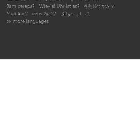
Jam berapa?
Wieviel Uhr ist es?
今何時ですか？
Saat kaç?
என்ன நேரம்?
؟ےہ اوہ تقو ایک
≫ more languages