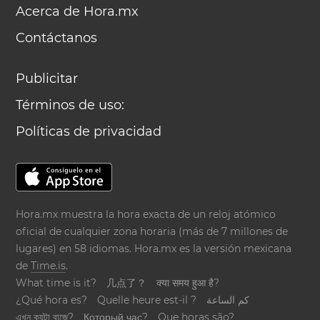
Acerca de Hora.mx
Contáctanos
Publicitar
Términos de uso:
Políticas de privacidad
Hora.mx muestra la hora exacta de un reloj atómico
oficial de cualquier zona horaria (más de 7 millones de
lugares) en 58 idiomas. Hora.mx es la versión mexicana
de
Time.is
.
What time is it?
几点了？
क्या समय हुआ है?
¿Qué hora es?
Quelle heure est-il ?
كم الساعة
এখন কয়টা বাজে?
Который час?
Que horas são?