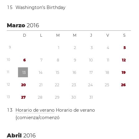
1
5
Washington’s Birthday
Marzo
2016
D
L
M
M
J
V
S
9
1
2
3
4
5
1
0
6
7
8
9
1
0
1
1
1
2
1
1
1
3
1
4
1
5
1
6
1
7
1
8
1
9
1
2
2
0
2
1
2
2
2
3
2
4
2
5
2
6
1
3
2
7
2
8
2
9
3
0
3
1
1
3
Horario de verano
Horario de verano
{comienza/comenzó
Abril
2016