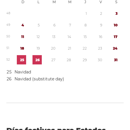
D
L
M
M
J
V
S
4
8
1
2
3
4
9
4
5
6
7
8
9
1
0
5
0
1
1
1
2
1
3
1
4
1
5
1
6
1
7
5
1
1
8
1
9
2
0
2
1
2
2
2
3
2
4
5
2
2
5
2
6
2
7
2
8
2
9
3
0
3
1
2
5
Navidad
2
6
Navidad (substitute day)