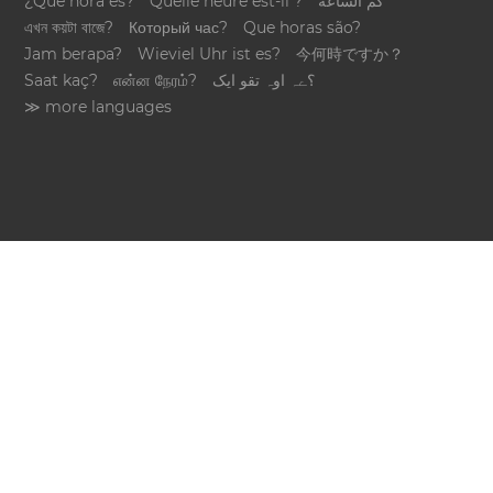
¿Qué hora es?
Quelle heure est-il ?
كم الساعة
এখন কয়টা বাজে?
Который час?
Que horas são?
Jam berapa?
Wieviel Uhr ist es?
今何時ですか？
Saat kaç?
என்ன நேரம்?
؟ےہ اوہ تقو ایک
≫ more languages