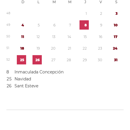
D
L
M
M
J
V
S
4
8
1
2
3
4
9
4
5
6
7
8
9
1
0
5
0
1
1
1
2
1
3
1
4
1
5
1
6
1
7
5
1
1
8
1
9
2
0
2
1
2
2
2
3
2
4
5
2
2
5
2
6
2
7
2
8
2
9
3
0
3
1
8
Inmaculada Concepción
2
5
Navidad
2
6
Sant Esteve