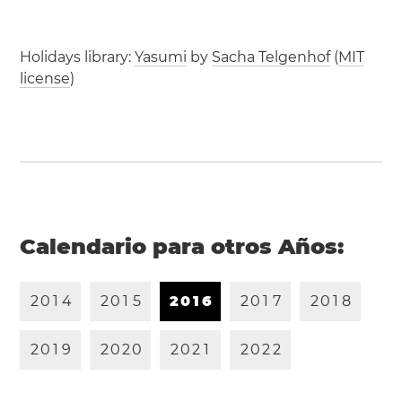
Holidays library:
Yasumi
by
Sacha Telgenhof
(
MIT
license
)
Calendario para otros Años:
2
0
1
4
2
0
1
5
2
0
1
6
2
0
1
7
2
0
1
8
2
0
1
9
2
0
2
0
2
0
2
1
2
0
2
2