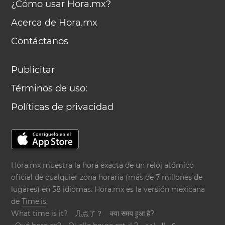
¿Cómo usar Hora.mx?
Acerca de Hora.mx
Contáctanos
Publicitar
Términos de uso:
Políticas de privacidad
Hora.mx muestra la hora exacta de un reloj atómico
oficial de cualquier zona horaria (más de 7 millones de
lugares) en 58 idiomas. Hora.mx es la versión mexicana
de
Time.is
.
What time is it?
几点了？
क्या समय हुआ है?