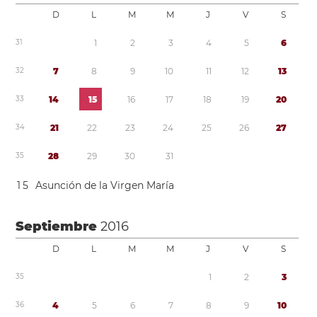
D
L
M
M
J
V
S
3
1
1
2
3
4
5
6
3
2
7
8
9
1
0
1
1
1
2
1
3
3
3
1
4
1
5
1
6
1
7
1
8
1
9
2
0
3
4
2
1
2
2
2
3
2
4
2
5
2
6
2
7
3
5
2
8
2
9
3
0
3
1
1
5
Asunción de la Virgen María
Septiembre
2016
D
L
M
M
J
V
S
3
5
1
2
3
3
6
4
5
6
7
8
9
1
0