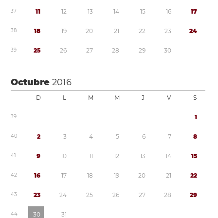
3
7
1
1
1
2
1
3
1
4
1
5
1
6
1
7
3
8
1
8
1
9
2
0
2
1
2
2
2
3
2
4
3
9
2
5
2
6
2
7
2
8
2
9
3
0
Octubre
2016
D
L
M
M
J
V
S
3
9
1
4
0
2
3
4
5
6
7
8
4
1
9
1
0
1
1
1
2
1
3
1
4
1
5
4
2
1
6
1
7
1
8
1
9
2
0
2
1
2
2
4
3
2
3
2
4
2
5
2
6
2
7
2
8
2
9
4
4
3
0
3
1