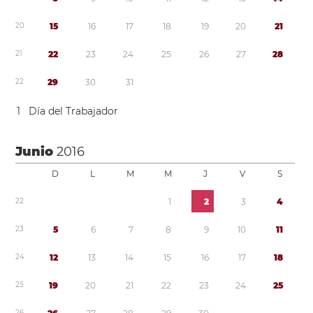
2
0
1
5
1
6
1
7
1
8
1
9
2
0
2
1
2
1
2
2
2
3
2
4
2
5
2
6
2
7
2
8
2
2
2
9
3
0
3
1
1
Día del Trabajador
Junio
2016
D
L
M
M
J
V
S
2
2
1
2
3
4
2
3
5
6
7
8
9
1
0
1
1
2
4
1
2
1
3
1
4
1
5
1
6
1
7
1
8
2
5
1
9
2
0
2
1
2
2
2
3
2
4
2
5
2
6