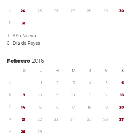
4
2
4
2
5
2
6
2
7
2
8
2
9
3
0
5
3
1
1
Año Nuevo
6
Día de Reyes
Febrero
2016
D
L
M
M
J
V
S
5
1
2
3
4
5
6
6
7
8
9
1
0
1
1
1
2
1
3
7
1
4
1
5
1
6
1
7
1
8
1
9
2
0
8
2
1
2
2
2
3
2
4
2
5
2
6
2
7
9
2
8
2
9