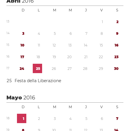
Abril
2016
D
L
M
M
J
V
S
1
3
1
2
1
4
3
4
5
6
7
8
9
1
5
1
0
1
1
1
2
1
3
1
4
1
5
1
6
1
6
1
7
1
8
1
9
2
0
2
1
2
2
2
3
1
7
2
4
2
5
2
6
2
7
2
8
2
9
3
0
2
5
Festa della Liberazione
Mayo
2016
D
L
M
M
J
V
S
1
8
1
2
3
4
5
6
7
1
9
8
9
1
0
1
1
1
2
1
3
1
4