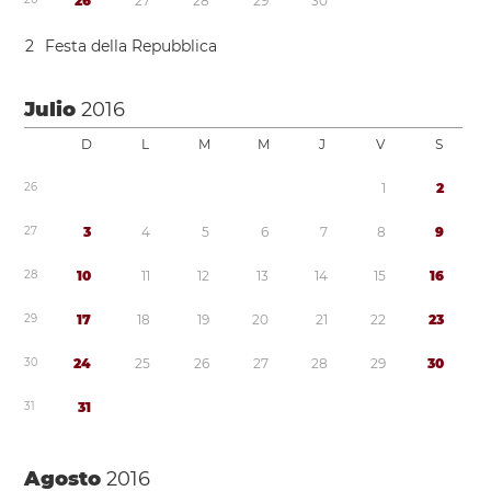
2
6
2
7
2
8
2
9
3
0
2
Festa della Repubblica
Julio
2016
D
L
M
M
J
V
S
2
6
1
2
2
7
3
4
5
6
7
8
9
2
8
1
0
1
1
1
2
1
3
1
4
1
5
1
6
2
9
1
7
1
8
1
9
2
0
2
1
2
2
2
3
3
0
2
4
2
5
2
6
2
7
2
8
2
9
3
0
3
1
3
1
Agosto
2016