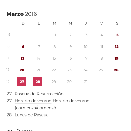
Marzo
2016
D
L
M
M
J
V
S
9
1
2
3
4
5
1
0
6
7
8
9
1
0
1
1
1
2
1
1
1
3
1
4
1
5
1
6
1
7
1
8
1
9
1
2
2
0
2
1
2
2
2
3
2
4
2
5
2
6
1
3
2
7
2
8
2
9
3
0
3
1
2
7
Pascua de Resurrección
2
7
Horario de verano
Horario de verano
{comienza/comenzó
2
8
Lunes de Pascua