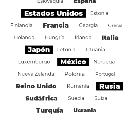
España
Eslovaquia
Estados Unidos
Estonia
Francia
Finlandia
Georgia
Grecia
Italia
Holanda
Hungría
Irlanda
Japón
Letonia
Lituania
México
Luxemburgo
Noruega
Polonia
Nueva Zelanda
Portugal
Rusia
Reino Unido
Rumanía
Sudáfrica
Suecia
Suiza
Turquía
Ucrania