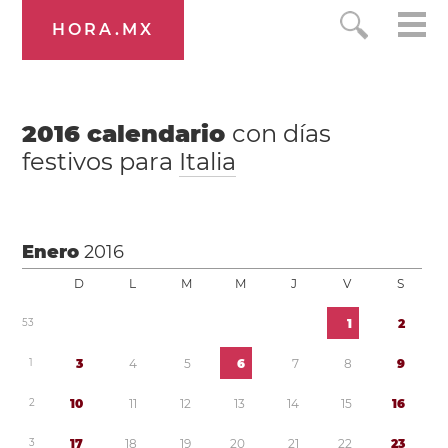
HORA.MX
2016
calendario
con días
festivos para
Italia
Enero
2016
D
L
M
M
J
V
S
5
3
1
2
1
3
4
5
6
7
8
9
2
1
0
1
1
1
2
1
3
1
4
1
5
1
6
3
1
7
1
8
1
9
2
0
2
1
2
2
2
3