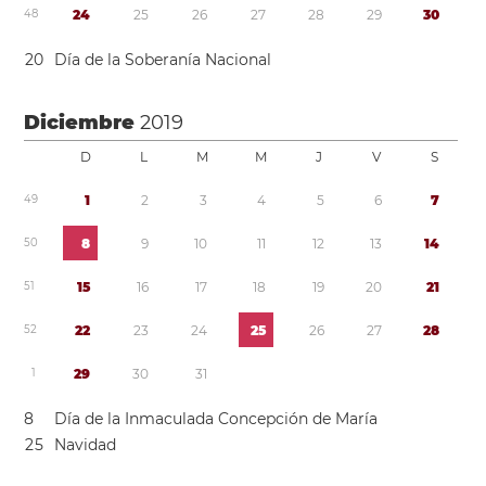
4
8
2
4
2
5
2
6
2
7
2
8
2
9
3
0
2
0
Día de la Soberanía Nacional
Diciembre
2019
D
L
M
M
J
V
S
4
9
1
2
3
4
5
6
7
5
0
8
9
1
0
1
1
1
2
1
3
1
4
5
1
1
5
1
6
1
7
1
8
1
9
2
0
2
1
5
2
2
2
2
3
2
4
2
5
2
6
2
7
2
8
1
2
9
3
0
3
1
8
Día de la Inmaculada Concepción de María
2
5
Navidad