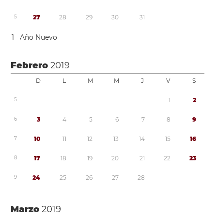
5
2
7
2
8
2
9
3
0
3
1
1
Año Nuevo
Febrero
2019
D
L
M
M
J
V
S
5
1
2
6
3
4
5
6
7
8
9
7
1
0
1
1
1
2
1
3
1
4
1
5
1
6
8
1
7
1
8
1
9
2
0
2
1
2
2
2
3
9
2
4
2
5
2
6
2
7
2
8
Marzo
2019