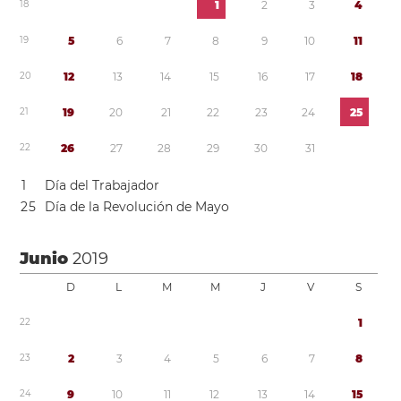
1
8
1
2
3
4
1
9
5
6
7
8
9
1
0
1
1
2
0
1
2
1
3
1
4
1
5
1
6
1
7
1
8
2
1
1
9
2
0
2
1
2
2
2
3
2
4
2
5
2
2
2
6
2
7
2
8
2
9
3
0
3
1
1
Día del Trabajador
2
5
Día de la Revolución de Mayo
Junio
2019
D
L
M
M
J
V
S
2
2
1
2
3
2
3
4
5
6
7
8
2
4
9
1
0
1
1
1
2
1
3
1
4
1
5