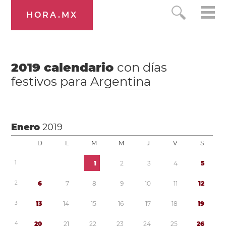
HORA.MX
2019
calendario
con días
festivos para
Argentina
Enero
2019
D
L
M
M
J
V
S
1
1
2
3
4
5
2
6
7
8
9
1
0
1
1
1
2
3
1
3
1
4
1
5
1
6
1
7
1
8
1
9
4
2
0
2
1
2
2
2
3
2
4
2
5
2
6