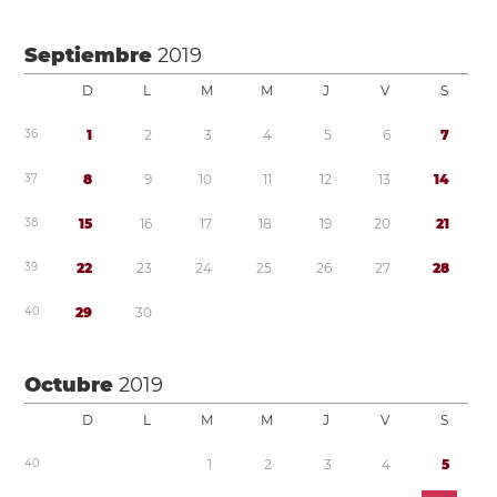
Septiembre
2019
D
L
M
M
J
V
S
3
6
1
2
3
4
5
6
7
3
7
8
9
1
0
1
1
1
2
1
3
1
4
3
8
1
5
1
6
1
7
1
8
1
9
2
0
2
1
3
9
2
2
2
3
2
4
2
5
2
6
2
7
2
8
4
0
2
9
3
0
Octubre
2019
D
L
M
M
J
V
S
4
0
1
2
3
4
5