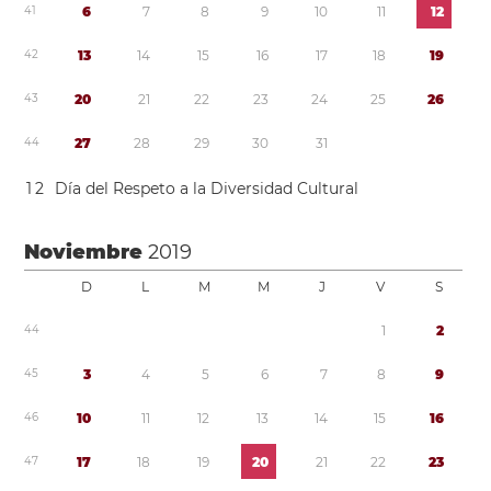
4
1
6
7
8
9
1
0
1
1
1
2
4
2
1
3
1
4
1
5
1
6
1
7
1
8
1
9
4
3
2
0
2
1
2
2
2
3
2
4
2
5
2
6
4
4
2
7
2
8
2
9
3
0
3
1
1
2
Día del Respeto a la Diversidad Cultural
Noviembre
2019
D
L
M
M
J
V
S
4
4
1
2
4
5
3
4
5
6
7
8
9
4
6
1
0
1
1
1
2
1
3
1
4
1
5
1
6
4
7
1
7
1
8
1
9
2
0
2
1
2
2
2
3