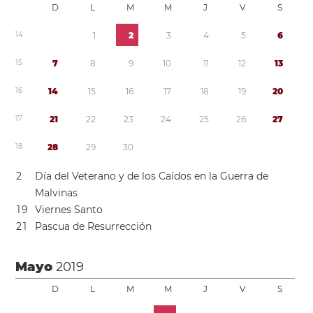
D
L
M
M
J
V
S
1
4
1
2
3
4
5
6
1
5
7
8
9
1
0
1
1
1
2
1
3
1
6
1
4
1
5
1
6
1
7
1
8
1
9
2
0
1
7
2
1
2
2
2
3
2
4
2
5
2
6
2
7
1
8
2
8
2
9
3
0
2
Día del Veterano y de los Caídos en la Guerra de
Malvinas
1
9
Viernes Santo
2
1
Pascua de Resurrección
Mayo
2019
D
L
M
M
J
V
S