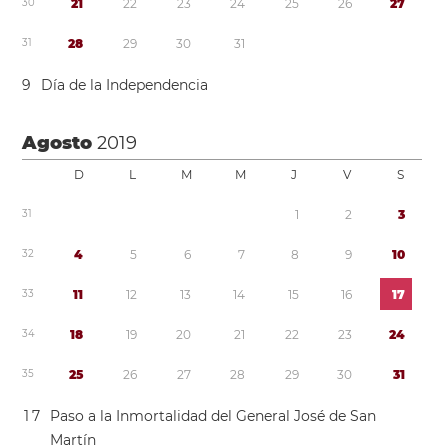
3
0
2
1
2
2
2
3
2
4
2
5
2
6
2
7
3
1
2
8
2
9
3
0
3
1
9
Día de la Independencia
Agosto
2019
D
L
M
M
J
V
S
3
1
1
2
3
3
2
4
5
6
7
8
9
1
0
3
3
1
1
1
2
1
3
1
4
1
5
1
6
1
7
3
4
1
8
1
9
2
0
2
1
2
2
2
3
2
4
3
5
2
5
2
6
2
7
2
8
2
9
3
0
3
1
1
7
Paso a la Inmortalidad del General José de San
Martín