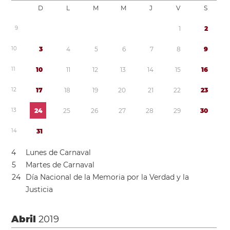
D
L
M
M
J
V
S
9
1
2
1
0
3
4
5
6
7
8
9
1
1
1
0
1
1
1
2
1
3
1
4
1
5
1
6
1
2
1
7
1
8
1
9
2
0
2
1
2
2
2
3
1
3
2
4
2
5
2
6
2
7
2
8
2
9
3
0
1
4
3
1
4
Lunes de Carnaval
5
Martes de Carnaval
2
4
Día Nacional de la Memoria por la Verdad y la
Justicia
Abril
2019