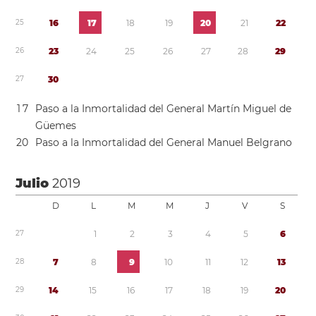
2
5
1
6
1
7
1
8
1
9
2
0
2
1
2
2
2
6
2
3
2
4
2
5
2
6
2
7
2
8
2
9
2
7
3
0
1
7
Paso a la Inmortalidad del General Martín Miguel de
Güemes
2
0
Paso a la Inmortalidad del General Manuel Belgrano
Julio
2019
D
L
M
M
J
V
S
2
7
1
2
3
4
5
6
2
8
7
8
9
1
0
1
1
1
2
1
3
2
9
1
4
1
5
1
6
1
7
1
8
1
9
2
0