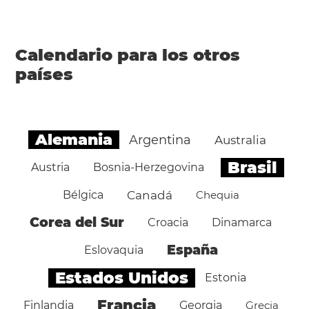
Calendario para los otros
países
Alemania
Argentina
Australia
Brasil
Austria
Bosnia-Herzegovina
Bélgica
Canadá
Chequia
Corea del Sur
Croacia
Dinamarca
España
Eslovaquia
Estados Unidos
Estonia
Francia
Finlandia
Georgia
Grecia