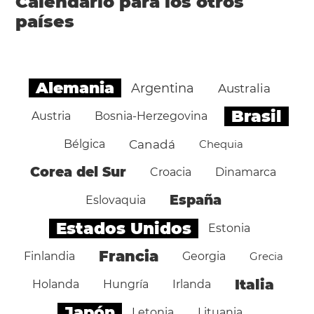
Calendario para los otros
países
Alemania
Argentina
Australia
Brasil
Austria
Bosnia-Herzegovina
Bélgica
Canadá
Chequia
Corea del Sur
Croacia
Dinamarca
España
Eslovaquia
Estados Unidos
Estonia
Francia
Finlandia
Georgia
Grecia
Italia
Holanda
Hungría
Irlanda
Japón
Letonia
Lituania