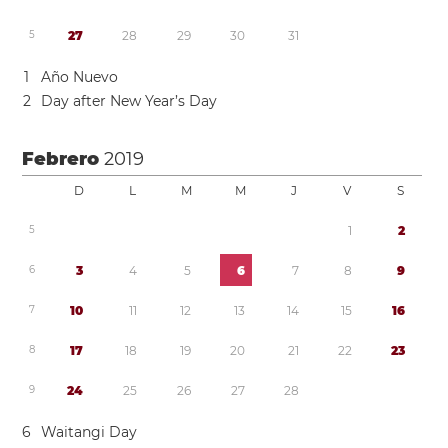
5
2
7
2
8
2
9
3
0
3
1
1
Año Nuevo
2
Day after New Year’s Day
Febrero
2019
D
L
M
M
J
V
S
5
1
2
6
3
4
5
6
7
8
9
7
1
0
1
1
1
2
1
3
1
4
1
5
1
6
8
1
7
1
8
1
9
2
0
2
1
2
2
2
3
9
2
4
2
5
2
6
2
7
2
8
6
Waitangi Day