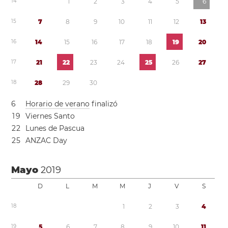
1
4
1
2
3
4
5
6
1
5
7
8
9
1
0
1
1
1
2
1
3
1
6
1
4
1
5
1
6
1
7
1
8
1
9
2
0
1
7
2
1
2
2
2
3
2
4
2
5
2
6
2
7
1
8
2
8
2
9
3
0
6
Horario de verano
finalizó
1
9
Viernes Santo
2
2
Lunes de Pascua
2
5
ANZAC Day
Mayo
2019
D
L
M
M
J
V
S
1
8
1
2
3
4
1
9
5
6
7
8
9
1
0
1
1