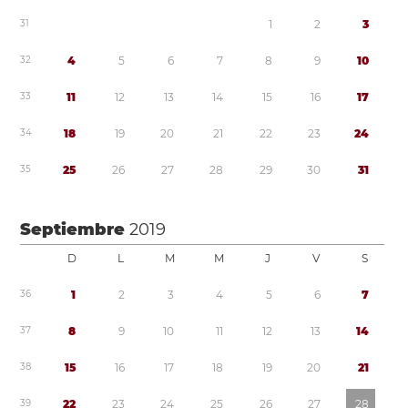
3
1
1
2
3
3
2
4
5
6
7
8
9
1
0
3
3
1
1
1
2
1
3
1
4
1
5
1
6
1
7
3
4
1
8
1
9
2
0
2
1
2
2
2
3
2
4
3
5
2
5
2
6
2
7
2
8
2
9
3
0
3
1
Septiembre
2019
D
L
M
M
J
V
S
3
6
1
2
3
4
5
6
7
3
7
8
9
1
0
1
1
1
2
1
3
1
4
3
8
1
5
1
6
1
7
1
8
1
9
2
0
2
1
3
9
2
2
2
3
2
4
2
5
2
6
2
7
2
8