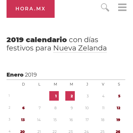
HORA.MX
2019
calendario
con días
festivos para
Nueva Zelanda
Enero
2019
D
L
M
M
J
V
S
1
1
2
3
4
5
2
6
7
8
9
1
0
1
1
1
2
3
1
3
1
4
1
5
1
6
1
7
1
8
1
9
4
2
0
2
1
2
2
2
3
2
4
2
5
2
6