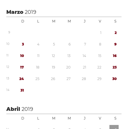
Marzo
2019
D
L
M
M
J
V
S
9
1
2
1
0
3
4
5
6
7
8
9
1
1
1
0
1
1
1
2
1
3
1
4
1
5
1
6
1
2
1
7
1
8
1
9
2
0
2
1
2
2
2
3
1
3
2
4
2
5
2
6
2
7
2
8
2
9
3
0
1
4
3
1
Abril
2019
D
L
M
M
J
V
S