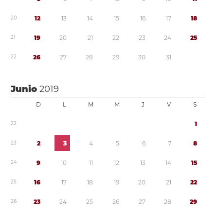
2
0
1
2
1
3
1
4
1
5
1
6
1
7
1
8
2
1
1
9
2
0
2
1
2
2
2
3
2
4
2
5
2
2
2
6
2
7
2
8
2
9
3
0
3
1
Junio
2019
D
L
M
M
J
V
S
2
2
1
2
3
2
3
4
5
6
7
8
2
4
9
1
0
1
1
1
2
1
3
1
4
1
5
2
5
1
6
1
7
1
8
1
9
2
0
2
1
2
2
2
6
2
3
2
4
2
5
2
6
2
7
2
8
2
9