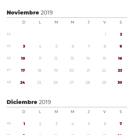
Noviembre
2019
D
L
M
M
J
V
S
4
4
1
2
4
5
3
4
5
6
7
8
9
4
6
1
0
1
1
1
2
1
3
1
4
1
5
1
6
4
7
1
7
1
8
1
9
2
0
2
1
2
2
2
3
4
8
2
4
2
5
2
6
2
7
2
8
2
9
3
0
Diciembre
2019
D
L
M
M
J
V
S
4
9
1
2
3
4
5
6
7