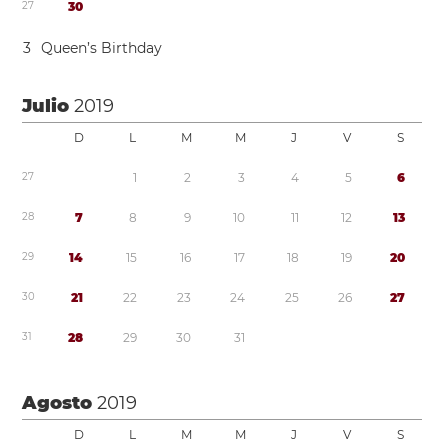
2
7
3
0
3
Queen’s Birthday
Julio
2019
D
L
M
M
J
V
S
2
7
1
2
3
4
5
6
2
8
7
8
9
1
0
1
1
1
2
1
3
2
9
1
4
1
5
1
6
1
7
1
8
1
9
2
0
3
0
2
1
2
2
2
3
2
4
2
5
2
6
2
7
3
1
2
8
2
9
3
0
3
1
Agosto
2019
D
L
M
M
J
V
S