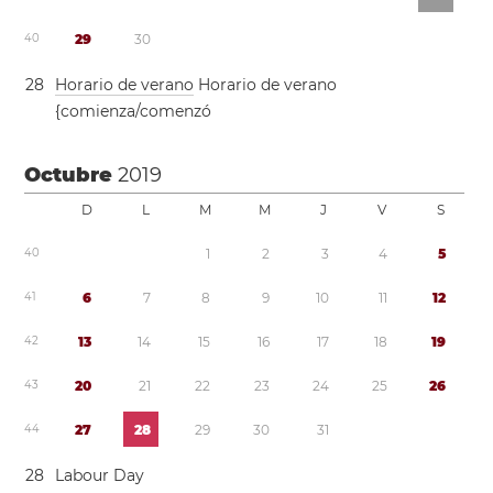
4
0
2
9
3
0
2
8
Horario de verano
Horario de verano
{comienza/comenzó
Octubre
2019
D
L
M
M
J
V
S
4
0
1
2
3
4
5
4
1
6
7
8
9
1
0
1
1
1
2
4
2
1
3
1
4
1
5
1
6
1
7
1
8
1
9
4
3
2
0
2
1
2
2
2
3
2
4
2
5
2
6
4
4
2
7
2
8
2
9
3
0
3
1
2
8
Labour Day