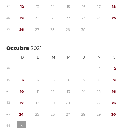
3
7
1
2
1
3
1
4
1
5
1
6
1
7
1
8
3
8
1
9
2
0
2
1
2
2
2
3
2
4
2
5
3
9
2
6
2
7
2
8
2
9
3
0
Octubre
2021
D
L
M
M
J
V
S
3
9
1
2
4
0
3
4
5
6
7
8
9
4
1
1
0
1
1
1
2
1
3
1
4
1
5
1
6
4
2
1
7
1
8
1
9
2
0
2
1
2
2
2
3
4
3
2
4
2
5
2
6
2
7
2
8
2
9
3
0
4
4
3
1