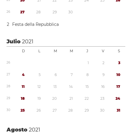
2
0
2
1
2
2
2
3
2
4
2
5
2
6
2
6
2
7
2
8
2
9
3
0
2
Festa della Repubblica
Julio
2021
D
L
M
M
J
V
S
2
6
1
2
3
2
7
4
5
6
7
8
9
1
0
2
8
1
1
1
2
1
3
1
4
1
5
1
6
1
7
2
9
1
8
1
9
2
0
2
1
2
2
2
3
2
4
3
0
2
5
2
6
2
7
2
8
2
9
3
0
3
1
Agosto
2021