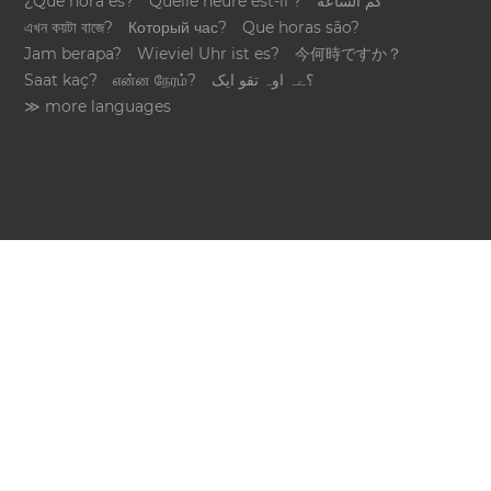
¿Qué hora es?
Quelle heure est-il ?
كم الساعة
এখন কয়টা বাজে?
Который час?
Que horas são?
Jam berapa?
Wieviel Uhr ist es?
今何時ですか？
Saat kaç?
என்ன நேரம்?
؟ےہ اوہ تقو ایک
≫ more languages