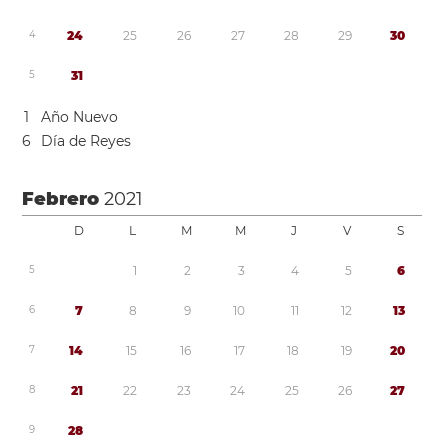
4
2
4
2
5
2
6
2
7
2
8
2
9
3
0
5
3
1
1
Año Nuevo
6
Día de Reyes
Febrero
2021
D
L
M
M
J
V
S
5
1
2
3
4
5
6
6
7
8
9
1
0
1
1
1
2
1
3
7
1
4
1
5
1
6
1
7
1
8
1
9
2
0
8
2
1
2
2
2
3
2
4
2
5
2
6
2
7
9
2
8