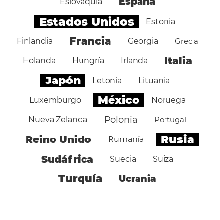
España
Eslovaquia
Estados Unidos
Estonia
Francia
Finlandia
Georgia
Grecia
Italia
Holanda
Hungría
Irlanda
Japón
Letonia
Lituania
México
Luxemburgo
Noruega
Polonia
Nueva Zelanda
Portugal
Rusia
Reino Unido
Rumanía
Sudáfrica
Suecia
Suiza
Turquía
Ucrania