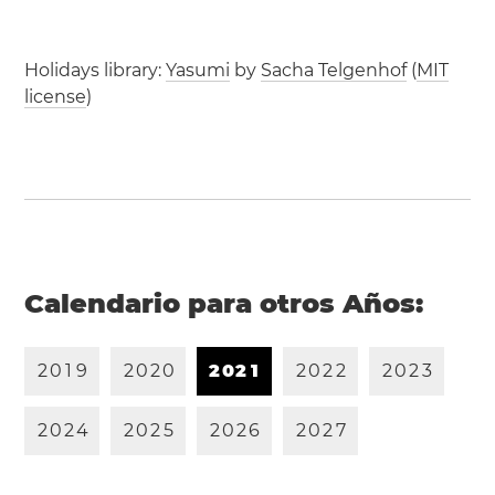
Holidays library:
Yasumi
by
Sacha Telgenhof
(
MIT
license
)
Calendario para otros Años:
2
0
1
9
2
0
2
0
2
0
2
1
2
0
2
2
2
0
2
3
2
0
2
4
2
0
2
5
2
0
2
6
2
0
2
7