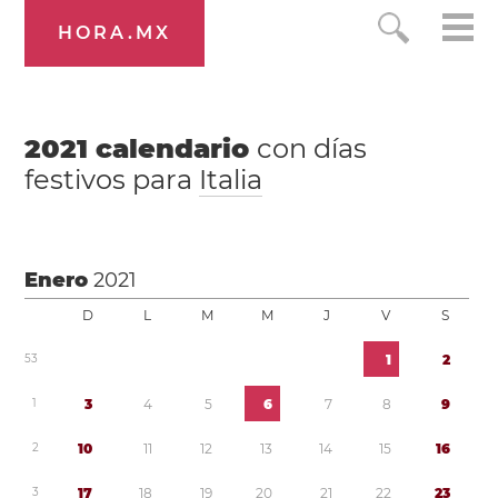
HORA.MX
2021
calendario
con días
festivos para
Italia
Enero
2021
D
L
M
M
J
V
S
5
3
1
2
1
3
4
5
6
7
8
9
2
1
0
1
1
1
2
1
3
1
4
1
5
1
6
3
1
7
1
8
1
9
2
0
2
1
2
2
2
3