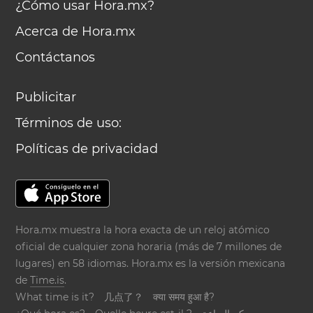
¿Cómo usar Hora.mx?
Acerca de Hora.mx
Contáctanos
Publicitar
Términos de uso:
Políticas de privacidad
Hora.mx muestra la hora exacta de un reloj atómico
oficial de cualquier zona horaria (más de 7 millones de
lugares) en 58 idiomas. Hora.mx es la versión mexicana
de
Time.is
.
What time is it?
几点了？
क्या समय हुआ है?