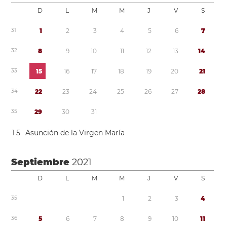
D
L
M
M
J
V
S
3
1
1
2
3
4
5
6
7
3
2
8
9
1
0
1
1
1
2
1
3
1
4
3
3
1
5
1
6
1
7
1
8
1
9
2
0
2
1
3
4
2
2
2
3
2
4
2
5
2
6
2
7
2
8
3
5
2
9
3
0
3
1
1
5
Asunción de la Virgen María
Septiembre
2021
D
L
M
M
J
V
S
3
5
1
2
3
4
3
6
5
6
7
8
9
1
0
1
1