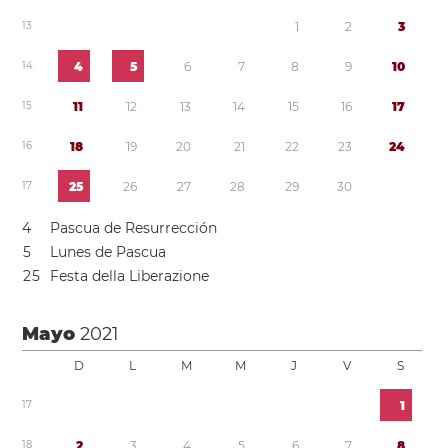
1
3
1
2
3
1
4
4
5
6
7
8
9
1
0
1
5
1
1
1
2
1
3
1
4
1
5
1
6
1
7
1
6
1
8
1
9
2
0
2
1
2
2
2
3
2
4
1
7
2
5
2
6
2
7
2
8
2
9
3
0
4
Pascua de Resurrección
5
Lunes de Pascua
2
5
Festa della Liberazione
Mayo
2021
D
L
M
M
J
V
S
1
7
1
1
8
2
3
4
5
6
7
8