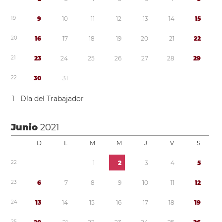
1
9
9
1
0
1
1
1
2
1
3
1
4
1
5
2
0
1
6
1
7
1
8
1
9
2
0
2
1
2
2
2
1
2
3
2
4
2
5
2
6
2
7
2
8
2
9
2
2
3
0
3
1
1
Día del Trabajador
Junio
2021
D
L
M
M
J
V
S
2
2
1
2
3
4
5
2
3
6
7
8
9
1
0
1
1
1
2
2
4
1
3
1
4
1
5
1
6
1
7
1
8
1
9
2
5