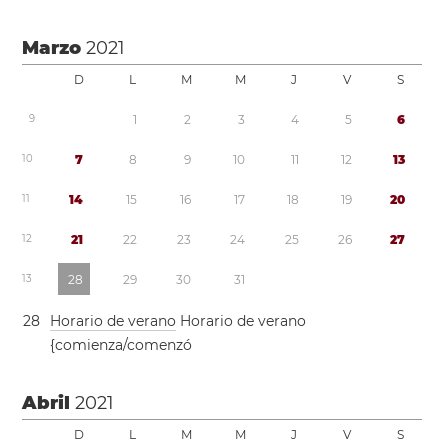
Marzo
2021
D
L
M
M
J
V
S
9
1
2
3
4
5
6
1
0
7
8
9
1
0
1
1
1
2
1
3
1
1
1
4
1
5
1
6
1
7
1
8
1
9
2
0
1
2
2
1
2
2
2
3
2
4
2
5
2
6
2
7
1
3
2
8
2
9
3
0
3
1
2
8
Horario de verano
Horario de verano
{comienza/comenzó
Abril
2021
D
L
M
M
J
V
S