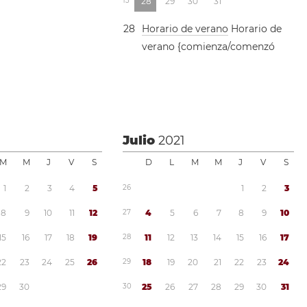
1
3
2
8
2
9
3
0
3
1
2
8
Horario de verano
Horario de
verano {comienza/comenzó
Julio
2021
M
M
J
V
S
D
L
M
M
J
V
S
1
2
3
4
5
2
6
1
2
3
8
9
1
0
1
1
1
2
2
7
4
5
6
7
8
9
1
0
1
5
1
6
1
7
1
8
1
9
2
8
1
1
1
2
1
3
1
4
1
5
1
6
1
7
2
2
2
3
2
4
2
5
2
6
2
9
1
8
1
9
2
0
2
1
2
2
2
3
2
4
2
9
3
0
3
0
2
5
2
6
2
7
2
8
2
9
3
0
3
1