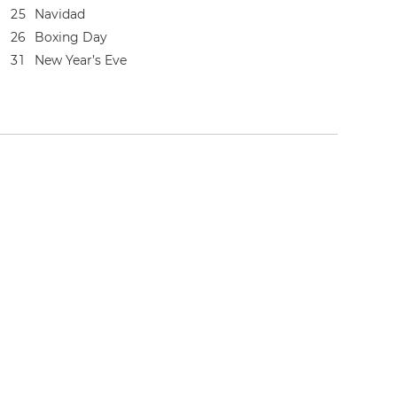
2
5
Navidad
2
6
Boxing Day
3
1
New Year’s Eve