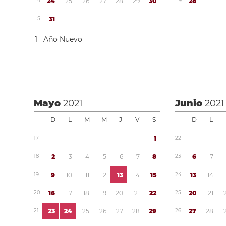
4
2
4
2
5
2
6
2
7
2
8
2
9
3
0
9
2
8
5
3
1
1
Año Nuevo
Mayo
2021
Junio
2021
D
L
M
M
J
V
S
D
L
1
7
1
2
2
1
8
2
3
4
5
6
7
8
2
3
6
7
1
9
9
1
0
1
1
1
2
1
3
1
4
1
5
2
4
1
3
1
4
2
0
1
6
1
7
1
8
1
9
2
0
2
1
2
2
2
5
2
0
2
1
2
1
2
3
2
4
2
5
2
6
2
7
2
8
2
9
2
6
2
7
2
8