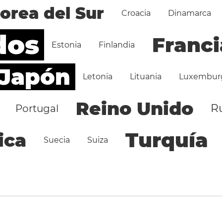
orea del Sur
Croacia
Dinamarca
dos
Franci
Estonia
Finlandia
Japón
Letonia
Lituania
Luxembur
Reino Unido
R
Portugal
Turquía
ica
Suecia
Suiza