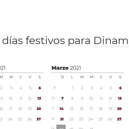
 días festivos para
Dinam
021
Marzo
2021
M
M
J
V
S
D
L
M
M
J
V
S
2
3
4
5
6
9
1
2
3
4
5
6
9
1
0
1
1
1
2
1
3
1
0
7
8
9
1
0
1
1
1
2
1
3
1
6
1
7
1
8
1
9
2
0
1
1
1
4
1
5
1
6
1
7
1
8
1
9
2
0
2
3
2
4
2
5
2
6
2
7
1
2
2
1
2
2
2
3
2
4
2
5
2
6
2
7