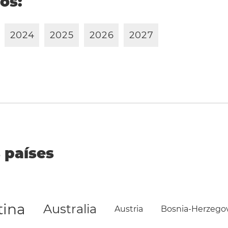
ños:
2
0
2
4
2
0
2
5
2
0
2
6
2
0
2
7
 países
tina
Australia
Austria
Bosnia-Herzego