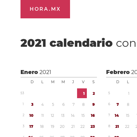
HORA.MX
2021
calendario
con
Enero
2021
Febrero
2
D
L
M
M
J
V
S
D
L
5
3
1
2
5
1
1
3
4
5
6
7
8
9
6
7
8
2
1
0
1
1
1
2
1
3
1
4
1
5
1
6
7
1
4
1
5
3
1
7
1
8
1
9
2
0
2
1
2
2
2
3
8
2
1
2
2