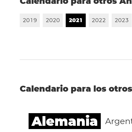
Calendario para otros A
2
0
1
9
2
0
2
0
2
0
2
1
2
0
2
2
2
0
2
3
Calendario para los otros
Alemania
Argen