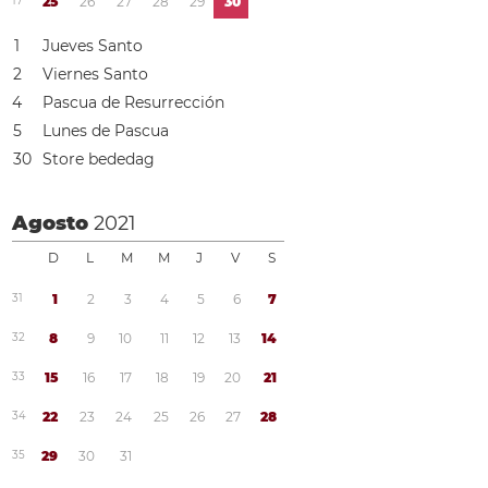
1
7
2
5
2
6
2
7
2
8
2
9
3
0
1
Jueves Santo
2
Viernes Santo
4
Pascua de Resurrección
5
Lunes de Pascua
3
0
Store bededag
Agosto
2021
D
L
M
M
J
V
S
3
1
1
2
3
4
5
6
7
3
2
8
9
1
0
1
1
1
2
1
3
1
4
3
3
1
5
1
6
1
7
1
8
1
9
2
0
2
1
3
4
2
2
2
3
2
4
2
5
2
6
2
7
2
8
3
5
2
9
3
0
3
1