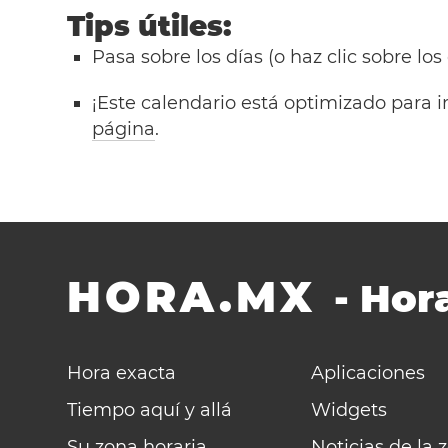
Tips útiles:
Pasa sobre los días (o haz clic sobre los
¡Este calendario está optimizado para i
página
.
HORA.MX
-
Hora
Hora exacta
Aplicaciones
Tiempo aquí y allá
Widgets
Su zona horaria
Noticias de la 