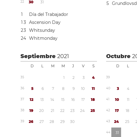
2
2
3
0
3
1
5
Grundlovs
1
Día del Trabajador
1
3
Ascension Day
2
3
Whitsunday
2
4
Whitmonday
Septiembre
2021
Octubre
2
D
L
M
M
J
V
S
D
L
3
5
1
2
3
4
3
9
3
6
5
6
7
8
9
1
0
1
1
4
0
3
4
3
7
1
2
1
3
1
4
1
5
1
6
1
7
1
8
4
1
1
0
1
1
3
8
1
9
2
0
2
1
2
2
2
3
2
4
2
5
4
2
1
7
1
8
3
9
2
6
2
7
2
8
2
9
3
0
4
3
2
4
2
5
4
4
3
1