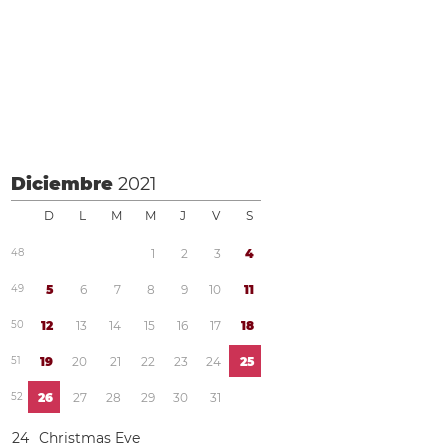
Diciembre
2021
D
L
M
M
J
V
S
4
8
1
2
3
4
4
9
5
6
7
8
9
1
0
1
1
5
0
1
2
1
3
1
4
1
5
1
6
1
7
1
8
5
1
1
9
2
0
2
1
2
2
2
3
2
4
2
5
5
2
2
6
2
7
2
8
2
9
3
0
3
1
2
4
Christmas Eve