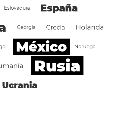
España
Eslovaquia
a
Holanda
Grecia
Georgia
México
go
Noruega
Rusia
umanía
Ucrania