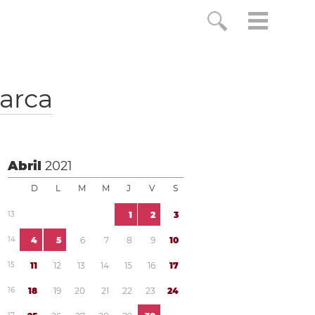
arca
Abril
2021
D
L
M
M
J
V
S
1
3
1
2
3
1
4
4
5
6
7
8
9
1
0
1
5
1
1
1
2
1
3
1
4
1
5
1
6
1
7
1
6
1
8
1
9
2
0
2
1
2
2
2
3
2
4