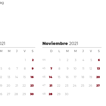
dag
021
Noviembre
2021
M
M
J
V
S
D
L
M
M
J
V
S
1
2
4
4
1
2
3
4
5
6
5
6
7
8
9
4
5
7
8
9
1
0
1
1
1
2
1
3
1
2
1
3
1
4
1
5
1
6
4
6
1
4
1
5
1
6
1
7
1
8
1
9
2
0
1
9
2
0
2
1
2
2
2
3
4
7
2
1
2
2
2
3
2
4
2
5
2
6
2
7
2
6
2
7
2
8
2
9
3
0
4
8
2
8
2
9
3
0