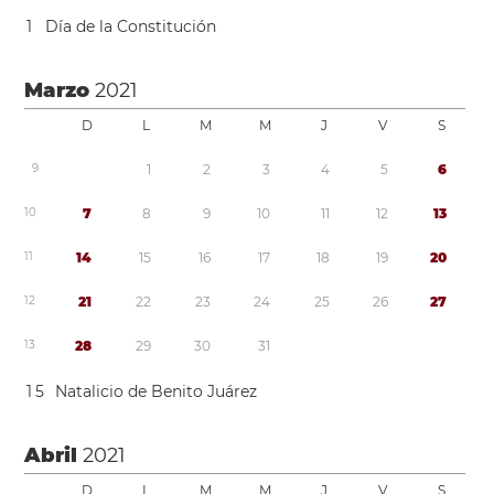
1
Día de la Constitución
Marzo
2021
D
L
M
M
J
V
S
9
1
2
3
4
5
6
1
0
7
8
9
1
0
1
1
1
2
1
3
1
1
1
4
1
5
1
6
1
7
1
8
1
9
2
0
1
2
2
1
2
2
2
3
2
4
2
5
2
6
2
7
1
3
2
8
2
9
3
0
3
1
1
5
Natalicio de Benito Juárez
Abril
2021
D
L
M
M
J
V
S