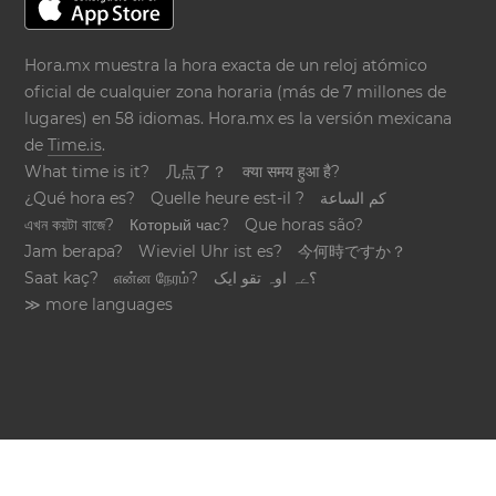
Hora.mx muestra la hora exacta de un reloj atómico
oficial de cualquier zona horaria (más de 7 millones de
lugares) en 58 idiomas. Hora.mx es la versión mexicana
de
Time.is
.
What time is it?
几点了？
क्या समय हुआ है?
¿Qué hora es?
Quelle heure est-il ?
كم الساعة
এখন কয়টা বাজে?
Который час?
Que horas são?
Jam berapa?
Wieviel Uhr ist es?
今何時ですか？
Saat kaç?
என்ன நேரம்?
؟ےہ اوہ تقو ایک
≫ more languages