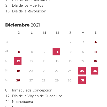
2
Día de los Muertos
1
5
Día de la Revolución
Diciembre
2021
D
L
M
M
J
V
S
4
8
1
2
3
4
4
9
5
6
7
8
9
1
0
1
1
5
0
1
2
1
3
1
4
1
5
1
6
1
7
1
8
5
1
1
9
2
0
2
1
2
2
2
3
2
4
2
5
5
2
2
6
2
7
2
8
2
9
3
0
3
1
8
Inmaculada Concepción
1
2
Día de la Virgen de Guadalupe
2
4
Nochebuena