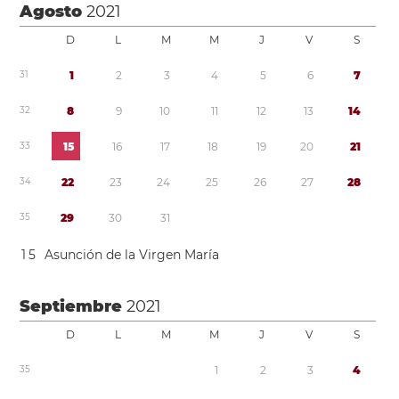
Agosto
2021
D
L
M
M
J
V
S
3
1
1
2
3
4
5
6
7
3
2
8
9
1
0
1
1
1
2
1
3
1
4
3
3
1
5
1
6
1
7
1
8
1
9
2
0
2
1
3
4
2
2
2
3
2
4
2
5
2
6
2
7
2
8
3
5
2
9
3
0
3
1
1
5
Asunción de la Virgen María
Septiembre
2021
D
L
M
M
J
V
S
3
5
1
2
3
4