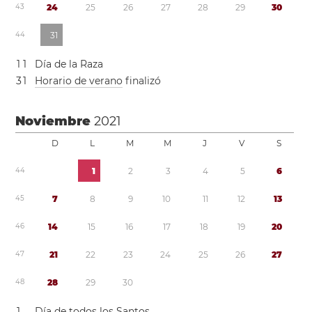
4
3
2
4
2
5
2
6
2
7
2
8
2
9
3
0
4
4
3
1
1
1
Día de la Raza
3
1
Horario de verano
finalizó
Noviembre
2021
D
L
M
M
J
V
S
4
4
1
2
3
4
5
6
4
5
7
8
9
1
0
1
1
1
2
1
3
4
6
1
4
1
5
1
6
1
7
1
8
1
9
2
0
4
7
2
1
2
2
2
3
2
4
2
5
2
6
2
7
4
8
2
8
2
9
3
0
1
Día de todos los Santos