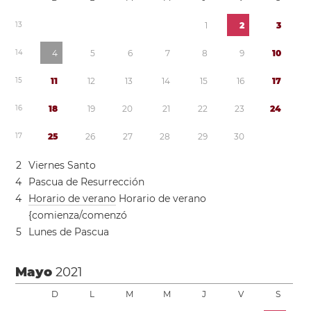
1
3
1
2
3
1
4
4
5
6
7
8
9
1
0
1
5
1
1
1
2
1
3
1
4
1
5
1
6
1
7
1
6
1
8
1
9
2
0
2
1
2
2
2
3
2
4
1
7
2
5
2
6
2
7
2
8
2
9
3
0
2
Viernes Santo
4
Pascua de Resurrección
4
Horario de verano
Horario de verano
{comienza/comenzó
5
Lunes de Pascua
Mayo
2021
D
L
M
M
J
V
S