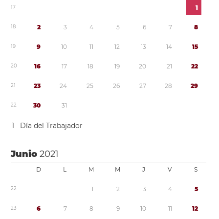
1
7
1
1
8
2
3
4
5
6
7
8
1
9
9
1
0
1
1
1
2
1
3
1
4
1
5
2
0
1
6
1
7
1
8
1
9
2
0
2
1
2
2
2
1
2
3
2
4
2
5
2
6
2
7
2
8
2
9
2
2
3
0
3
1
1
Día del Trabajador
Junio
2021
D
L
M
M
J
V
S
2
2
1
2
3
4
5
2
3
6
7
8
9
1
0
1
1
1
2