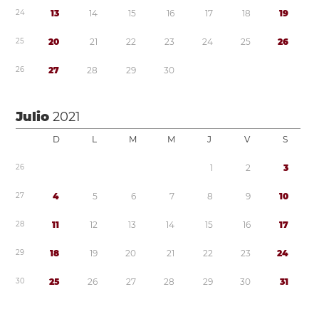
2
4
1
3
1
4
1
5
1
6
1
7
1
8
1
9
2
5
2
0
2
1
2
2
2
3
2
4
2
5
2
6
2
6
2
7
2
8
2
9
3
0
Julio
2021
D
L
M
M
J
V
S
2
6
1
2
3
2
7
4
5
6
7
8
9
1
0
2
8
1
1
1
2
1
3
1
4
1
5
1
6
1
7
2
9
1
8
1
9
2
0
2
1
2
2
2
3
2
4
3
0
2
5
2
6
2
7
2
8
2
9
3
0
3
1