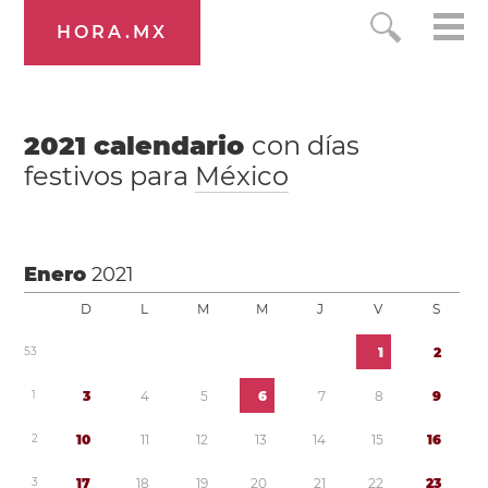
HORA.MX
2021
calendario
con días
festivos para
México
Enero
2021
D
L
M
M
J
V
S
5
3
1
2
1
3
4
5
6
7
8
9
2
1
0
1
1
1
2
1
3
1
4
1
5
1
6
3
1
7
1
8
1
9
2
0
2
1
2
2
2
3