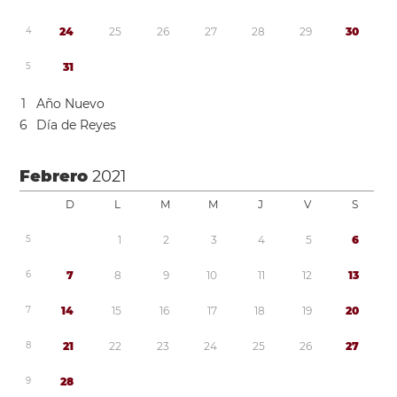
4
2
4
2
5
2
6
2
7
2
8
2
9
3
0
5
3
1
1
Año Nuevo
6
Día de Reyes
Febrero
2021
D
L
M
M
J
V
S
5
1
2
3
4
5
6
6
7
8
9
1
0
1
1
1
2
1
3
7
1
4
1
5
1
6
1
7
1
8
1
9
2
0
8
2
1
2
2
2
3
2
4
2
5
2
6
2
7
9
2
8