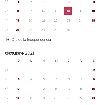
3
6
5
6
7
8
9
1
0
1
1
3
7
1
2
1
3
1
4
1
5
1
6
1
7
1
8
3
8
1
9
2
0
2
1
2
2
2
3
2
4
2
5
3
9
2
6
2
7
2
8
2
9
3
0
1
6
Día de la Independencia
Octubre
2021
D
L
M
M
J
V
S
3
9
1
2
4
0
3
4
5
6
7
8
9
4
1
1
0
1
1
1
2
1
3
1
4
1
5
1
6
4
2
1
7
1
8
1
9
2
0
2
1
2
2
2
3