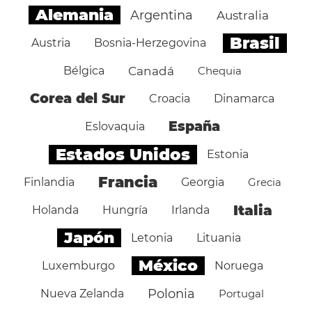
Alemania
Argentina
Australia
Brasil
Austria
Bosnia-Herzegovina
Bélgica
Canadá
Chequia
Corea del Sur
Croacia
Dinamarca
España
Eslovaquia
Estados Unidos
Estonia
Francia
Finlandia
Georgia
Grecia
Italia
Holanda
Hungría
Irlanda
Japón
Letonia
Lituania
México
Luxemburgo
Noruega
Polonia
Nueva Zelanda
Portugal