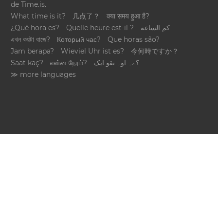
de
Time.is
.
What time is it?
几点了？
क्या समय हुआ है?
¿Qué hora es?
Quelle heure est-il ?
كم الساعة
এখন কয়টা বাজে?
Который час?
Que horas são?
Jam berapa?
Wieviel Uhr ist es?
今何時ですか？
Saat kaç?
என்ன நேரம்?
؟ےہ اوہ تقو ایک
≫ more languages