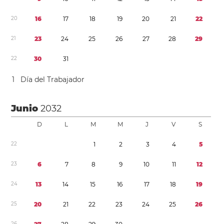
2
0
1
6
1
7
1
8
1
9
2
0
2
1
2
2
2
1
2
3
2
4
2
5
2
6
2
7
2
8
2
9
2
2
3
0
3
1
1
Día del Trabajador
Junio
2032
D
L
M
M
J
V
S
2
2
1
2
3
4
5
2
3
6
7
8
9
1
0
1
1
1
2
2
4
1
3
1
4
1
5
1
6
1
7
1
8
1
9
2
5
2
0
2
1
2
2
2
3
2
4
2
5
2
6
2
6