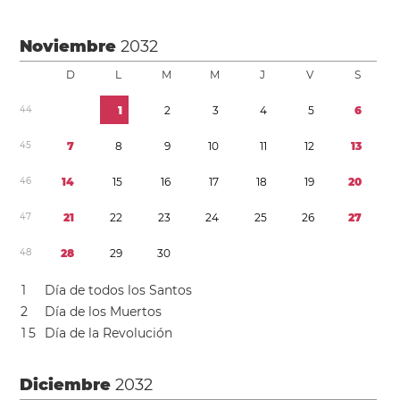
Noviembre
2032
D
L
M
M
J
V
S
4
4
1
2
3
4
5
6
4
5
7
8
9
1
0
1
1
1
2
1
3
4
6
1
4
1
5
1
6
1
7
1
8
1
9
2
0
4
7
2
1
2
2
2
3
2
4
2
5
2
6
2
7
4
8
2
8
2
9
3
0
1
Día de todos los Santos
2
Día de los Muertos
1
5
Día de la Revolución
Diciembre
2032