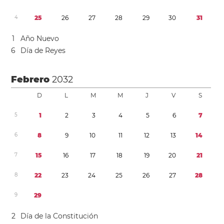
4
2
5
2
6
2
7
2
8
2
9
3
0
3
1
1
Año Nuevo
6
Día de Reyes
Febrero
2032
D
L
M
M
J
V
S
5
1
2
3
4
5
6
7
6
8
9
1
0
1
1
1
2
1
3
1
4
7
1
5
1
6
1
7
1
8
1
9
2
0
2
1
8
2
2
2
3
2
4
2
5
2
6
2
7
2
8
9
2
9
2
Día de la Constitución