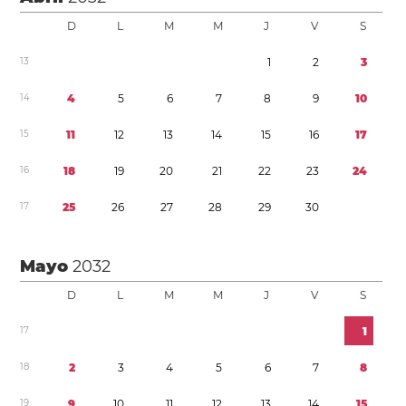
D
L
M
M
J
V
S
1
3
1
2
3
1
4
4
5
6
7
8
9
1
0
1
5
1
1
1
2
1
3
1
4
1
5
1
6
1
7
1
6
1
8
1
9
2
0
2
1
2
2
2
3
2
4
1
7
2
5
2
6
2
7
2
8
2
9
3
0
Mayo
2032
D
L
M
M
J
V
S
1
7
1
1
8
2
3
4
5
6
7
8
1
9
9
1
0
1
1
1
2
1
3
1
4
1
5