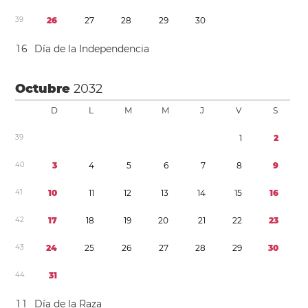
3
9
2
6
2
7
2
8
2
9
3
0
1
6
Día de la Independencia
Octubre
2032
D
L
M
M
J
V
S
3
9
1
2
4
0
3
4
5
6
7
8
9
4
1
1
0
1
1
1
2
1
3
1
4
1
5
1
6
4
2
1
7
1
8
1
9
2
0
2
1
2
2
2
3
4
3
2
4
2
5
2
6
2
7
2
8
2
9
3
0
4
4
3
1
1
1
Día de la Raza