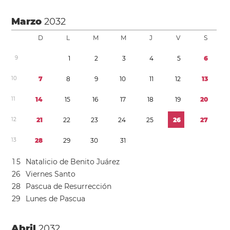
Marzo
2032
D
L
M
M
J
V
S
9
1
2
3
4
5
6
1
0
7
8
9
1
0
1
1
1
2
1
3
1
1
1
4
1
5
1
6
1
7
1
8
1
9
2
0
1
2
2
1
2
2
2
3
2
4
2
5
2
6
2
7
1
3
2
8
2
9
3
0
3
1
1
5
Natalicio de Benito Juárez
2
6
Viernes Santo
2
8
Pascua de Resurrección
2
9
Lunes de Pascua
Abril
2032