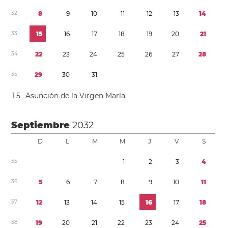
3
2
8
9
1
0
1
1
1
2
1
3
1
4
3
3
1
5
1
6
1
7
1
8
1
9
2
0
2
1
3
4
2
2
2
3
2
4
2
5
2
6
2
7
2
8
3
5
2
9
3
0
3
1
1
5
Asunción de la Virgen María
Septiembre
2032
D
L
M
M
J
V
S
3
5
1
2
3
4
3
6
5
6
7
8
9
1
0
1
1
3
7
1
2
1
3
1
4
1
5
1
6
1
7
1
8
3
8
1
9
2
0
2
1
2
2
2
3
2
4
2
5