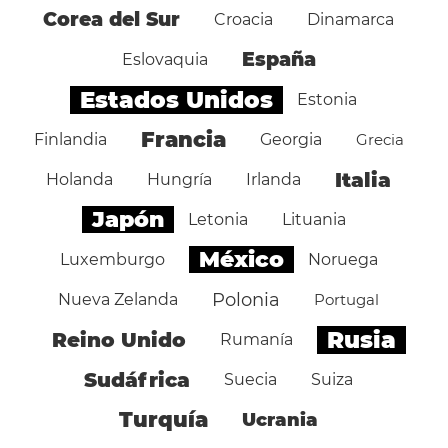
Corea del Sur
Croacia
Dinamarca
España
Eslovaquia
Estados Unidos
Estonia
Francia
Finlandia
Georgia
Grecia
Italia
Holanda
Hungría
Irlanda
Japón
Letonia
Lituania
México
Luxemburgo
Noruega
Polonia
Nueva Zelanda
Portugal
Rusia
Reino Unido
Rumanía
Sudáfrica
Suecia
Suiza
Turquía
Ucrania