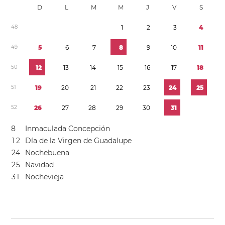
D
L
M
M
J
V
S
4
8
1
2
3
4
4
9
5
6
7
8
9
1
0
1
1
5
0
1
2
1
3
1
4
1
5
1
6
1
7
1
8
5
1
1
9
2
0
2
1
2
2
2
3
2
4
2
5
5
2
2
6
2
7
2
8
2
9
3
0
3
1
8
Inmaculada Concepción
1
2
Día de la Virgen de Guadalupe
2
4
Nochebuena
2
5
Navidad
3
1
Nochevieja