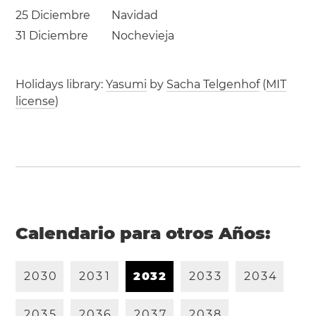
25 Diciembre
Navidad
31 Diciembre
Nochevieja
Holidays library:
Yasumi
by
Sacha Telgenhof
(
MIT
license
)
Calendario para otros Años:
2
0
3
0
2
0
3
1
2
0
3
2
2
0
3
3
2
0
3
4
2
0
3
5
2
0
3
6
2
0
3
7
2
0
3
8