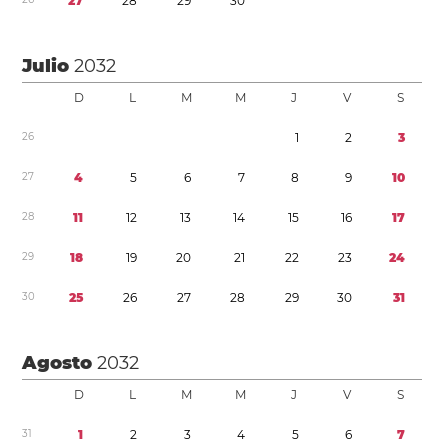
2
7
2
8
2
9
3
0
Julio
2032
D
L
M
M
J
V
S
2
6
1
2
3
2
7
4
5
6
7
8
9
1
0
2
8
1
1
1
2
1
3
1
4
1
5
1
6
1
7
2
9
1
8
1
9
2
0
2
1
2
2
2
3
2
4
3
0
2
5
2
6
2
7
2
8
2
9
3
0
3
1
Agosto
2032
D
L
M
M
J
V
S
3
1
1
2
3
4
5
6
7