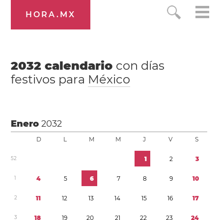
HORA.MX
2032
calendario
con días
festivos para
México
Enero
2032
D
L
M
M
J
V
S
5
2
1
2
3
1
4
5
6
7
8
9
1
0
2
1
1
1
2
1
3
1
4
1
5
1
6
1
7
3
1
8
1
9
2
0
2
1
2
2
2
3
2
4