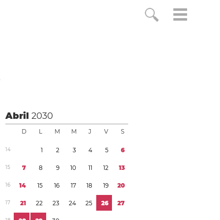
a
Abril
2030
D
L
M
M
J
V
S
1
4
1
2
3
4
5
6
1
5
7
8
9
1
0
1
1
1
2
1
3
1
6
1
4
1
5
1
6
1
7
1
8
1
9
2
0
1
7
2
1
2
2
2
3
2
4
2
5
2
6
2
7