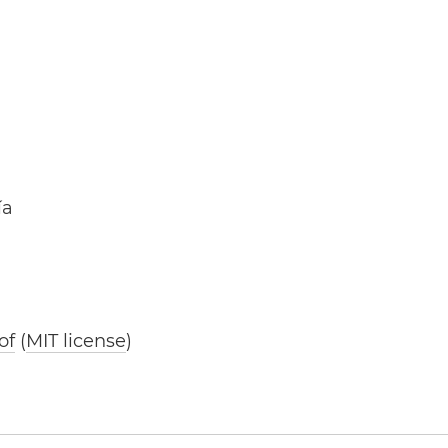
ía
of
(
MIT license
)