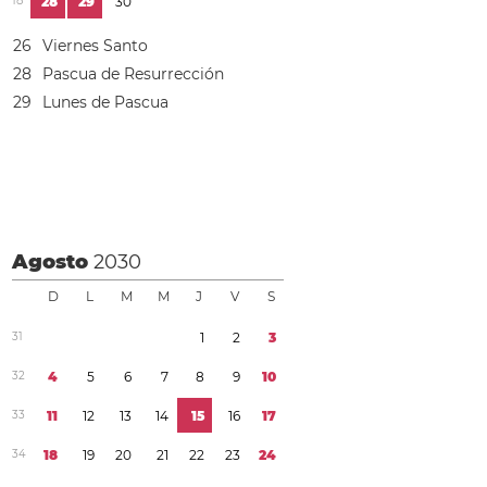
1
8
2
8
2
9
3
0
2
6
Viernes Santo
2
8
Pascua de Resurrección
2
9
Lunes de Pascua
Agosto
2030
D
L
M
M
J
V
S
3
1
1
2
3
3
2
4
5
6
7
8
9
1
0
3
3
1
1
1
2
1
3
1
4
1
5
1
6
1
7
3
4
1
8
1
9
2
0
2
1
2
2
2
3
2
4