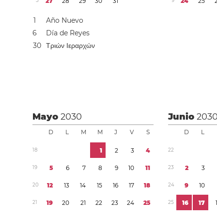
5
2
7
2
8
2
9
3
0
3
1
9
2
4
2
5
1
Año Nuevo
6
Día de Reyes
3
0
Τριών Ιεραρχών
Mayo
2030
Junio
203
D
L
M
M
J
V
S
D
L
1
8
1
2
3
4
2
2
1
9
5
6
7
8
9
1
0
1
1
2
3
2
3
2
0
1
2
1
3
1
4
1
5
1
6
1
7
1
8
2
4
9
1
0
2
1
1
9
2
0
2
1
2
2
2
3
2
4
2
5
2
5
1
6
1
7