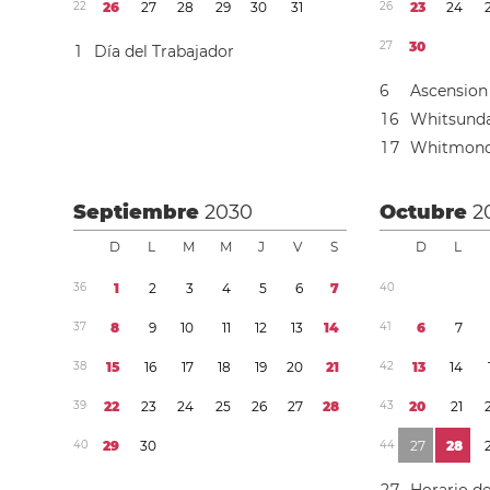
2
2
2
6
2
7
2
8
2
9
3
0
3
1
2
6
2
3
2
4
2
7
3
0
1
Día del Trabajador
6
Ascension
1
6
Whitsund
1
7
Whitmon
Septiembre
2030
Octubre
2
D
L
M
M
J
V
S
D
L
3
6
1
2
3
4
5
6
7
4
0
3
7
8
9
1
0
1
1
1
2
1
3
1
4
4
1
6
7
3
8
1
5
1
6
1
7
1
8
1
9
2
0
2
1
4
2
1
3
1
4
3
9
2
2
2
3
2
4
2
5
2
6
2
7
2
8
4
3
2
0
2
1
4
0
2
9
3
0
4
4
2
7
2
8