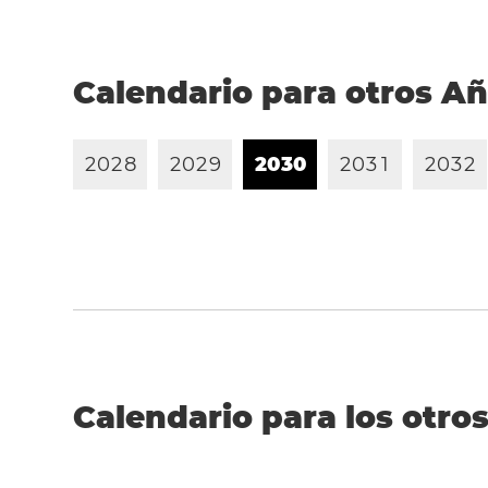
Calendario para otros A
2
0
2
8
2
0
2
9
2
0
3
0
2
0
3
1
2
0
3
2
Calendario para los otros