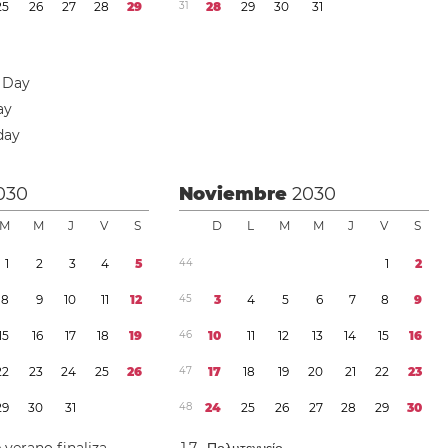
2
5
2
6
2
7
2
8
2
9
3
1
2
8
2
9
3
0
3
1
 Day
ay
day
030
Noviembre
2030
M
M
J
V
S
D
L
M
M
J
V
S
1
2
3
4
5
4
4
1
2
8
9
1
0
1
1
1
2
4
5
3
4
5
6
7
8
9
1
5
1
6
1
7
1
8
1
9
4
6
1
0
1
1
1
2
1
3
1
4
1
5
1
6
2
2
2
3
2
4
2
5
2
6
4
7
1
7
1
8
1
9
2
0
2
1
2
2
2
3
2
9
3
0
3
1
4
8
2
4
2
5
2
6
2
7
2
8
2
9
3
0