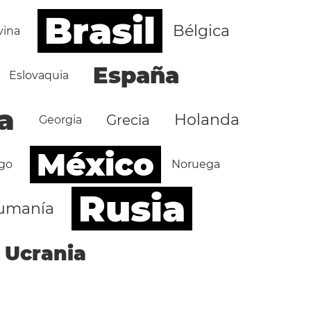
Brasil
Bélgica
vina
España
Eslovaquia
a
Holanda
Grecia
Georgia
México
go
Noruega
Rusia
umanía
Ucrania