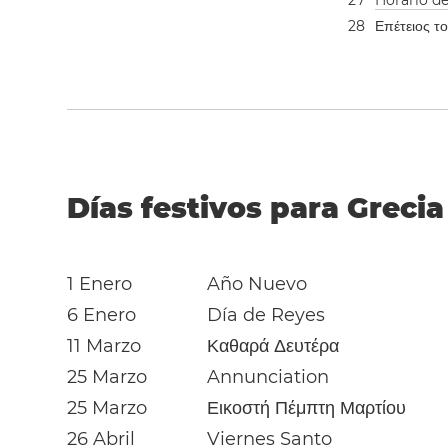
2
7
Horario d
2
8
Επέτειος τ
Días festivos para Grecia
1 Enero
Año Nuevo
6 Enero
Día de Reyes
11 Marzo
Καθαρά Δευτέρα
25 Marzo
Annunciation
25 Marzo
Εικοστή Πέμπτη Μαρτίου
26 Abril
Viernes Santo