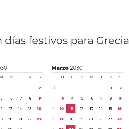
 días festivos para
Greci
030
Marzo
2030
M
M
J
V
S
D
L
M
M
J
V
S
1
2
9
1
2
5
6
7
8
9
1
0
3
4
5
6
7
8
9
1
2
1
3
1
4
1
5
1
6
1
1
1
0
1
1
1
2
1
3
1
4
1
5
1
6
1
9
2
0
2
1
2
2
2
3
1
2
1
7
1
8
1
9
2
0
2
1
2
2
2
3