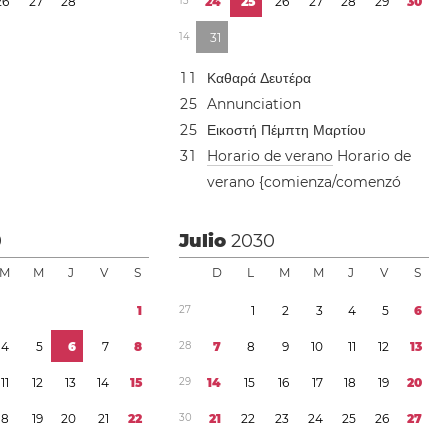
2
6
2
7
2
8
1
3
2
4
2
5
2
6
2
7
2
8
2
9
3
0
1
4
3
1
1
1
Καθαρά Δευτέρα
2
5
Annunciation
2
5
Εικοστή Πέμπτη Μαρτίου
3
1
Horario de verano
Horario de
verano {comienza/comenzó
0
Julio
2030
M
M
J
V
S
D
L
M
M
J
V
S
1
2
7
1
2
3
4
5
6
4
5
6
7
8
2
8
7
8
9
1
0
1
1
1
2
1
3
1
1
1
2
1
3
1
4
1
5
2
9
1
4
1
5
1
6
1
7
1
8
1
9
2
0
1
8
1
9
2
0
2
1
2
2
3
0
2
1
2
2
2
3
2
4
2
5
2
6
2
7