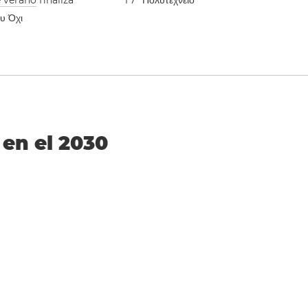
e verano
finaliza
1
7
Πολυτεχνείο
ου Όχι
 en el 2030