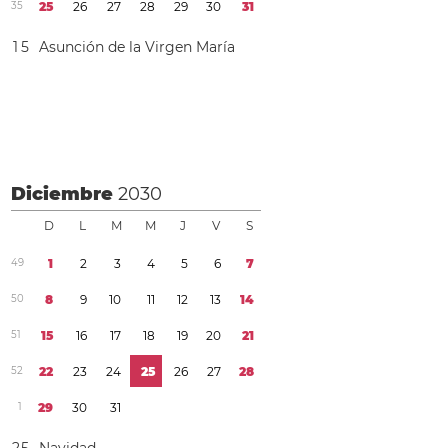
3
5
2
5
2
6
2
7
2
8
2
9
3
0
3
1
1
5
Asunción de la Virgen María
Diciembre
2030
D
L
M
M
J
V
S
4
9
1
2
3
4
5
6
7
5
0
8
9
1
0
1
1
1
2
1
3
1
4
5
1
1
5
1
6
1
7
1
8
1
9
2
0
2
1
5
2
2
2
2
3
2
4
2
5
2
6
2
7
2
8
1
2
9
3
0
3
1