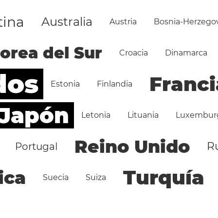
tina
Australia
Austria
Bosnia-Herzego
orea del Sur
Croacia
Dinamarca
dos
Franci
Estonia
Finlandia
Japón
Letonia
Lituania
Luxembur
Reino Unido
R
Portugal
Turquía
ica
Suecia
Suiza