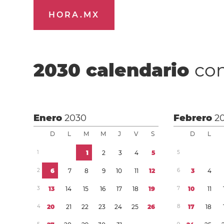
HORA.MX
2030
calendario
con
Enero
2030
Febrero
2
D
L
M
M
J
V
S
D
L
1
1
2
3
4
5
5
2
6
7
8
9
1
0
1
1
1
2
6
3
4
3
1
3
1
4
1
5
1
6
1
7
1
8
1
9
7
1
0
1
1
4
2
0
2
1
2
2
2
3
2
4
2
5
2
6
8
1
7
1
8