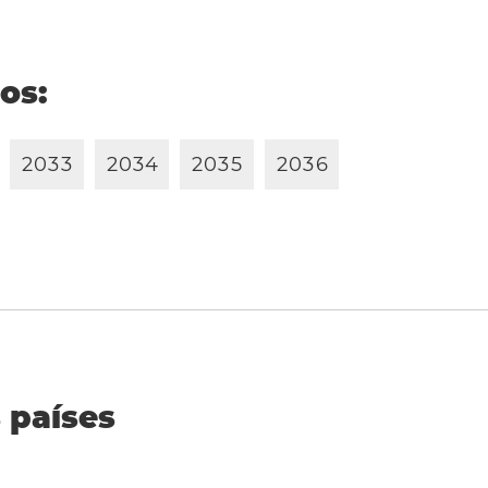
ños:
2
0
3
3
2
0
3
4
2
0
3
5
2
0
3
6
 países