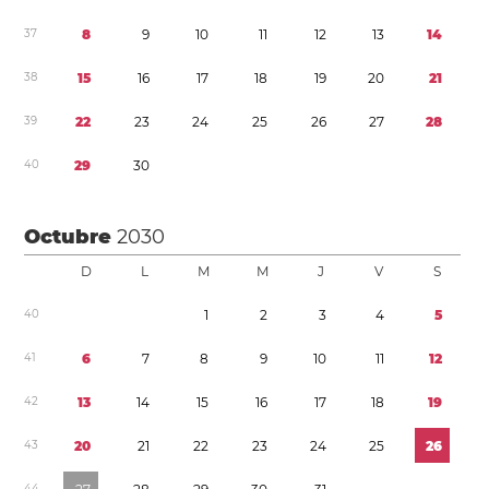
3
7
8
9
1
0
1
1
1
2
1
3
1
4
3
8
1
5
1
6
1
7
1
8
1
9
2
0
2
1
3
9
2
2
2
3
2
4
2
5
2
6
2
7
2
8
4
0
2
9
3
0
Octubre
2030
D
L
M
M
J
V
S
4
0
1
2
3
4
5
4
1
6
7
8
9
1
0
1
1
1
2
4
2
1
3
1
4
1
5
1
6
1
7
1
8
1
9
4
3
2
0
2
1
2
2
2
3
2
4
2
5
2
6
4
4