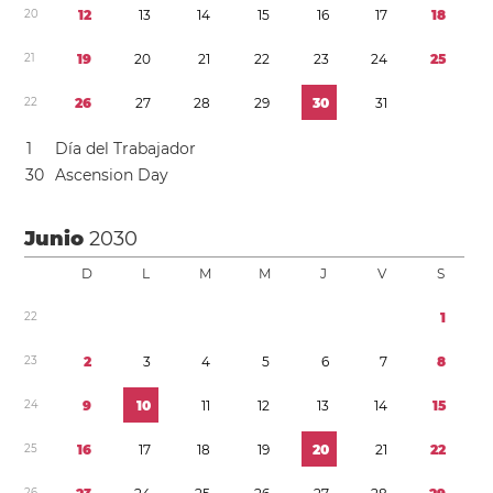
2
0
1
2
1
3
1
4
1
5
1
6
1
7
1
8
2
1
1
9
2
0
2
1
2
2
2
3
2
4
2
5
2
2
2
6
2
7
2
8
2
9
3
0
3
1
1
Día del Trabajador
3
0
Ascension Day
Junio
2030
D
L
M
M
J
V
S
2
2
1
2
3
2
3
4
5
6
7
8
2
4
9
1
0
1
1
1
2
1
3
1
4
1
5
2
5
1
6
1
7
1
8
1
9
2
0
2
1
2
2
2
6