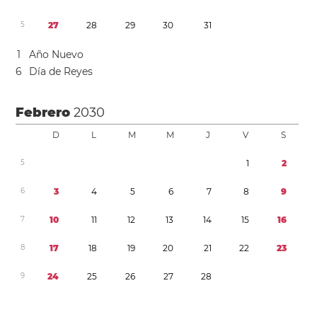
5
2
7
2
8
2
9
3
0
3
1
1
Año Nuevo
6
Día de Reyes
Febrero
2030
D
L
M
M
J
V
S
5
1
2
6
3
4
5
6
7
8
9
7
1
0
1
1
1
2
1
3
1
4
1
5
1
6
8
1
7
1
8
1
9
2
0
2
1
2
2
2
3
9
2
4
2
5
2
6
2
7
2
8