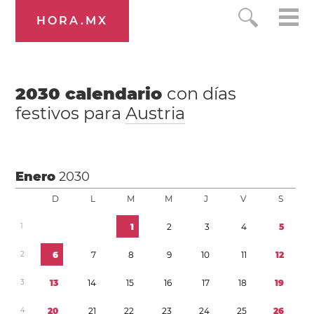
HORA.MX
2030
calendario
con días
festivos para
Austria
Enero
2030
D
L
M
M
J
V
S
1
1
2
3
4
5
2
6
7
8
9
1
0
1
1
1
2
3
1
3
1
4
1
5
1
6
1
7
1
8
1
9
4
2
0
2
1
2
2
2
3
2
4
2
5
2
6