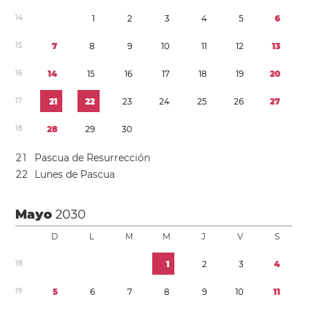
1
4
1
2
3
4
5
6
1
5
7
8
9
1
0
1
1
1
2
1
3
1
6
1
4
1
5
1
6
1
7
1
8
1
9
2
0
1
7
2
1
2
2
2
3
2
4
2
5
2
6
2
7
1
8
2
8
2
9
3
0
2
1
Pascua de Resurrección
2
2
Lunes de Pascua
Mayo
2030
D
L
M
M
J
V
S
1
8
1
2
3
4
1
9
5
6
7
8
9
1
0
1
1