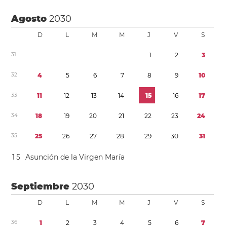
Agosto
2030
D
L
M
M
J
V
S
3
1
1
2
3
3
2
4
5
6
7
8
9
1
0
3
3
1
1
1
2
1
3
1
4
1
5
1
6
1
7
3
4
1
8
1
9
2
0
2
1
2
2
2
3
2
4
3
5
2
5
2
6
2
7
2
8
2
9
3
0
3
1
1
5
Asunción de la Virgen María
Septiembre
2030
D
L
M
M
J
V
S
3
6
1
2
3
4
5
6
7