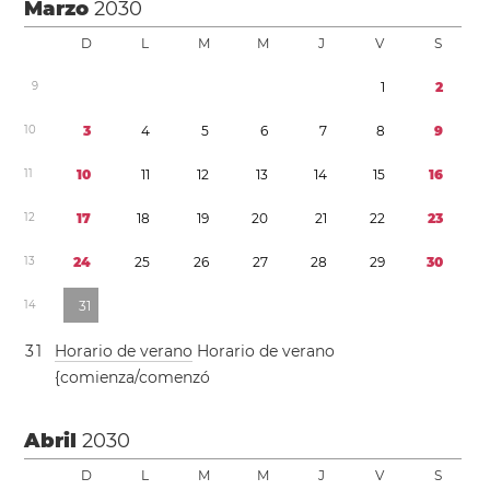
Marzo
2030
D
L
M
M
J
V
S
9
1
2
1
0
3
4
5
6
7
8
9
1
1
1
0
1
1
1
2
1
3
1
4
1
5
1
6
1
2
1
7
1
8
1
9
2
0
2
1
2
2
2
3
1
3
2
4
2
5
2
6
2
7
2
8
2
9
3
0
1
4
3
1
3
1
Horario de verano
Horario de verano
{comienza/comenzó
Abril
2030
D
L
M
M
J
V
S