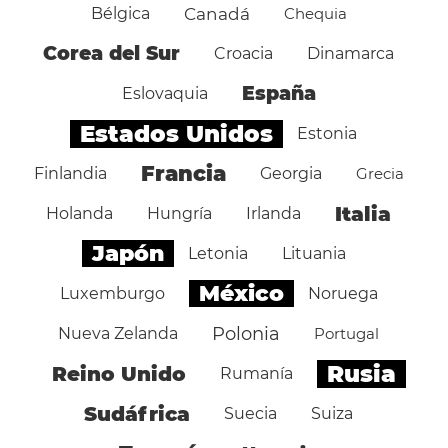
Bélgica
Canadá
Chequia
Corea del Sur
Croacia
Dinamarca
España
Eslovaquia
Estados Unidos
Estonia
Francia
Finlandia
Georgia
Grecia
Italia
Holanda
Hungría
Irlanda
Japón
Letonia
Lituania
México
Luxemburgo
Noruega
Polonia
Nueva Zelanda
Portugal
Rusia
Reino Unido
Rumanía
Sudáfrica
Suecia
Suiza