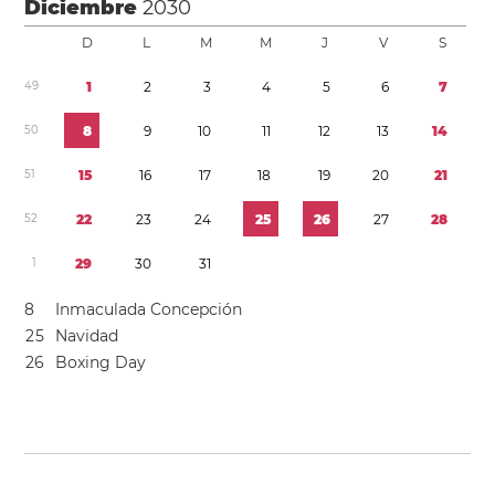
Diciembre
2030
D
L
M
M
J
V
S
4
9
1
2
3
4
5
6
7
5
0
8
9
1
0
1
1
1
2
1
3
1
4
5
1
1
5
1
6
1
7
1
8
1
9
2
0
2
1
5
2
2
2
2
3
2
4
2
5
2
6
2
7
2
8
1
2
9
3
0
3
1
8
Inmaculada Concepción
2
5
Navidad
2
6
Boxing Day