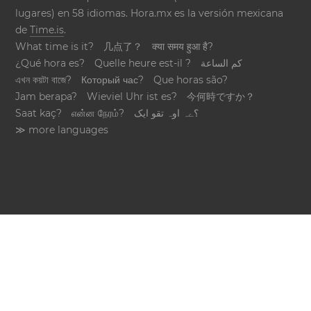
lugares) en 58 idiomas. Hora.mx es la versión mexicana
de
Time.is
.
What time is it?
几点了？
क्या समय हुआ है?
¿Qué hora es?
Quelle heure est-il ?
كم الساعة
এখন কয়টা বাজে?
Который час?
Que horas são?
Jam berapa?
Wieviel Uhr ist es?
今何時ですか？
Saat kaç?
என்ன நேரம்?
؟ےہ اوہ تقو ایک
≫ more languages