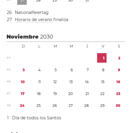
2
7
2
8
2
9
3
0
3
1
2
6
Nationalfeiertag
2
7
Horario de verano
finaliza
Noviembre
2030
D
L
M
M
J
V
S
4
4
1
2
4
5
3
4
5
6
7
8
9
4
6
1
0
1
1
1
2
1
3
1
4
1
5
1
6
4
7
1
7
1
8
1
9
2
0
2
1
2
2
2
3
4
8
2
4
2
5
2
6
2
7
2
8
2
9
3
0
1
Día de todos los Santos