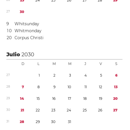
2
3
2
4
2
5
2
6
2
7
2
8
2
9
2
7
3
0
9
Whitsunday
1
0
Whitmonday
2
0
Corpus Christi
Julio
2030
D
L
M
M
J
V
S
2
7
1
2
3
4
5
6
2
8
7
8
9
1
0
1
1
1
2
1
3
2
9
1
4
1
5
1
6
1
7
1
8
1
9
2
0
3
0
2
1
2
2
2
3
2
4
2
5
2
6
2
7
3
1
2
8
2
9
3
0
3
1