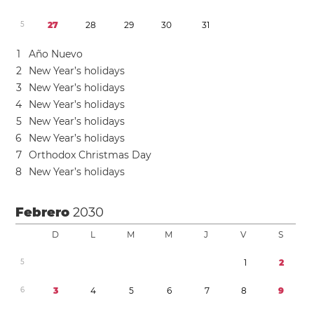
5
2
7
2
8
2
9
3
0
3
1
1
Año Nuevo
2
New Year’s holidays
3
New Year’s holidays
4
New Year’s holidays
5
New Year’s holidays
6
New Year’s holidays
7
Orthodox Christmas Day
8
New Year’s holidays
Febrero
2030
D
L
M
M
J
V
S
5
1
2
6
3
4
5
6
7
8
9