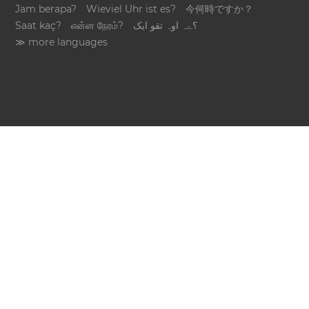
Jam berapa?
Wieviel Uhr ist es?
今何時ですか？
Saat kaç?
என்ன நேரம்?
؟ےہ اوہ تقو ایک
≫ more languages