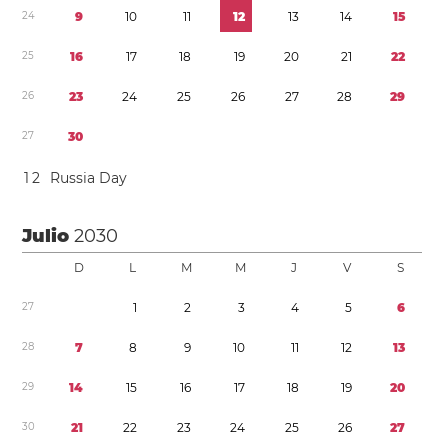
2
4
9
1
0
1
1
1
2
1
3
1
4
1
5
2
5
1
6
1
7
1
8
1
9
2
0
2
1
2
2
2
6
2
3
2
4
2
5
2
6
2
7
2
8
2
9
2
7
3
0
1
2
Russia Day
Julio
2030
D
L
M
M
J
V
S
2
7
1
2
3
4
5
6
2
8
7
8
9
1
0
1
1
1
2
1
3
2
9
1
4
1
5
1
6
1
7
1
8
1
9
2
0
3
0
2
1
2
2
2
3
2
4
2
5
2
6
2
7