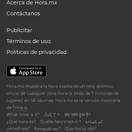
Acerca de Hora.mx
Contáctanos
Publicitar
Términos de uso:
Políticas de privacidad
Hora.mx muestra la hora exacta de un reloj atómico
oficial de cualquier zona horaria (más de 7 millones de
lugares) en 58 idiomas. Hora.mx es la versión mexicana
de
Time.is
.
What time is it?
几点了？
क्या समय हुआ है?
¿Qué hora es?
Quelle heure est-il ?
كم الساعة
এখন কয়টা বাজে?
Который час?
Que horas são?