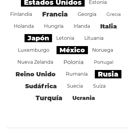
Estados Unidos
Estonia
Francia
Finlandia
Georgia
Grecia
Italia
Holanda
Hungría
Irlanda
Japón
Letonia
Lituania
México
Luxemburgo
Noruega
Polonia
Nueva Zelanda
Portugal
Rusia
Reino Unido
Rumanía
Sudáfrica
Suecia
Suiza
Turquía
Ucrania