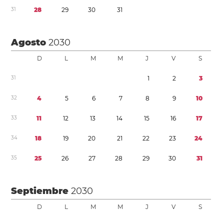
3
1
2
8
2
9
3
0
3
1
Agosto
2030
D
L
M
M
J
V
S
3
1
1
2
3
3
2
4
5
6
7
8
9
1
0
3
3
1
1
1
2
1
3
1
4
1
5
1
6
1
7
3
4
1
8
1
9
2
0
2
1
2
2
2
3
2
4
3
5
2
5
2
6
2
7
2
8
2
9
3
0
3
1
Septiembre
2030
D
L
M
M
J
V
S