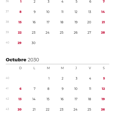
3
6
1
2
3
4
5
6
7
3
7
8
9
1
0
1
1
1
2
1
3
1
4
3
8
1
5
1
6
1
7
1
8
1
9
2
0
2
1
3
9
2
2
2
3
2
4
2
5
2
6
2
7
2
8
4
0
2
9
3
0
Octubre
2030
D
L
M
M
J
V
S
4
0
1
2
3
4
5
4
1
6
7
8
9
1
0
1
1
1
2
4
2
1
3
1
4
1
5
1
6
1
7
1
8
1
9
4
3
2
0
2
1
2
2
2
3
2
4
2
5
2
6