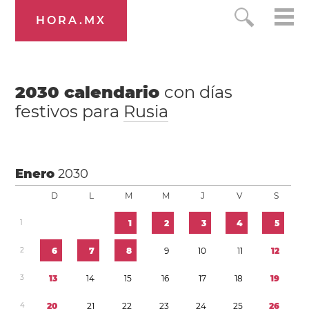
HORA.MX
2030
calendario
con días
festivos para
Rusia
Enero
2030
D
L
M
M
J
V
S
1
1
2
3
4
5
2
6
7
8
9
1
0
1
1
1
2
3
1
3
1
4
1
5
1
6
1
7
1
8
1
9
4
2
0
2
1
2
2
2
3
2
4
2
5
2
6