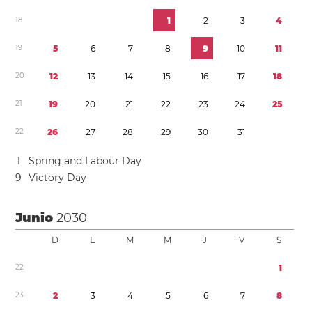
1
8
1
2
3
4
1
9
5
6
7
8
9
1
0
1
1
2
0
1
2
1
3
1
4
1
5
1
6
1
7
1
8
2
1
1
9
2
0
2
1
2
2
2
3
2
4
2
5
2
2
2
6
2
7
2
8
2
9
3
0
3
1
1
Spring and Labour Day
9
Victory Day
Junio
2030
D
L
M
M
J
V
S
2
2
1
2
3
2
3
4
5
6
7
8