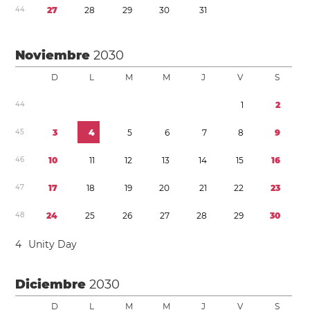
4
4
2
7
2
8
2
9
3
0
3
1
Noviembre
2030
D
L
M
M
J
V
S
4
4
1
2
4
5
3
4
5
6
7
8
9
4
6
1
0
1
1
1
2
1
3
1
4
1
5
1
6
4
7
1
7
1
8
1
9
2
0
2
1
2
2
2
3
4
8
2
4
2
5
2
6
2
7
2
8
2
9
3
0
4
Unity Day
Diciembre
2030
D
L
M
M
J
V
S