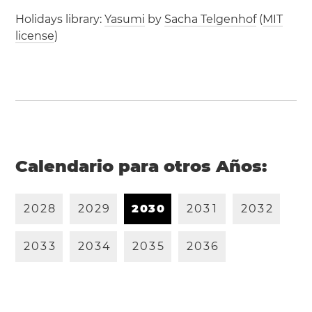
Holidays library:
Yasumi
by
Sacha Telgenhof
(
MIT
license
)
Calendario para otros Años:
2
0
2
8
2
0
2
9
2
0
3
0
2
0
3
1
2
0
3
2
2
0
3
3
2
0
3
4
2
0
3
5
2
0
3
6