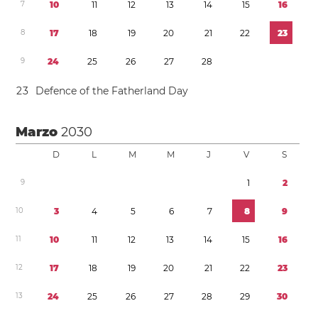
7
1
0
1
1
1
2
1
3
1
4
1
5
1
6
8
1
7
1
8
1
9
2
0
2
1
2
2
2
3
9
2
4
2
5
2
6
2
7
2
8
2
3
Defence of the Fatherland Day
Marzo
2030
D
L
M
M
J
V
S
9
1
2
1
0
3
4
5
6
7
8
9
1
1
1
0
1
1
1
2
1
3
1
4
1
5
1
6
1
2
1
7
1
8
1
9
2
0
2
1
2
2
2
3
1
3
2
4
2
5
2
6
2
7
2
8
2
9
3
0