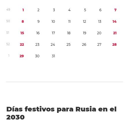
4
9
1
2
3
4
5
6
7
5
0
8
9
1
0
1
1
1
2
1
3
1
4
5
1
1
5
1
6
1
7
1
8
1
9
2
0
2
1
5
2
2
2
2
3
2
4
2
5
2
6
2
7
2
8
1
2
9
3
0
3
1
Días festivos para Rusia en el
2030