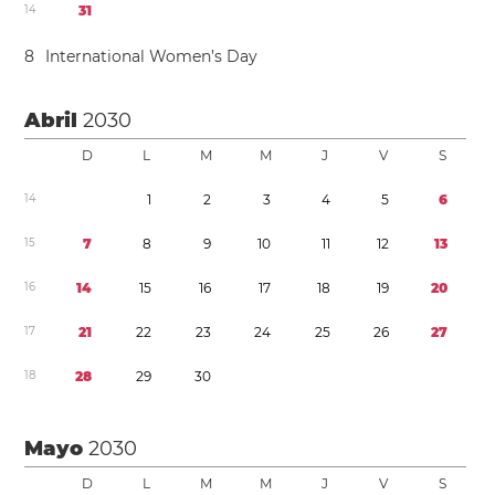
1
4
3
1
8
International Women’s Day
Abril
2030
D
L
M
M
J
V
S
1
4
1
2
3
4
5
6
1
5
7
8
9
1
0
1
1
1
2
1
3
1
6
1
4
1
5
1
6
1
7
1
8
1
9
2
0
1
7
2
1
2
2
2
3
2
4
2
5
2
6
2
7
1
8
2
8
2
9
3
0
Mayo
2030
D
L
M
M
J
V
S